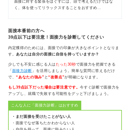
面接に対する緊張をほぐすには、頭で考えるだけではな
く、体を使ってリラックスすることをおすすめ…
面接本番前の方へ
39点以下は要注意！面接力を診断してください
内定獲得のためには、面接での印象が大きなポイントとなりま
す。
あなたは自分の面接に自信を持っていますか？
少しでも不安に感じる人は
たった30秒
で面接力を把握できる
「
面接力診断
」を活用しましょう。簡単な質問に答えるだけ
で、
“あなたの強み”
と
“改善点”
が明確になります。
もし39点以下だった場合は要注意です。
今すぐ診断で面接力を
アップし、就職で失敗する可能性をグッと下げましょう。
こんな人に「面接力診断」はおすすめ
・まだ面接を受けたことがない人
・面接でなぜ落ちたかわからない人
・自信を持って、面接に臨みたい人