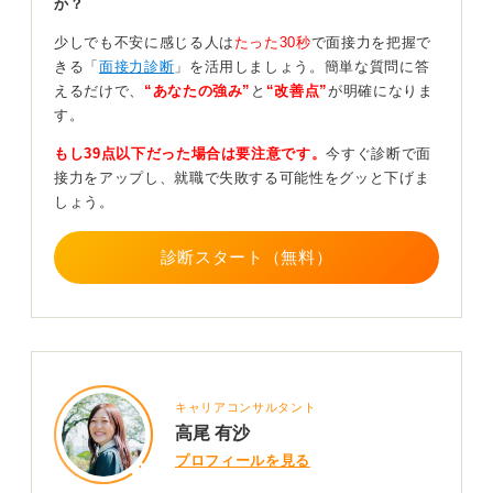
か？
そして、行く会社のルートを調べて服装を決めておくな
ど、事前にしっかり準備をしておくことが大切です。遅
少しでも不安に感じる人は
たった30秒
で面接力を把握で
刻したり、服装に不備があったりすると当日の不安が増
きる「
面接力診断
」を活用しましょう。簡単な質問に答
してしまいます。
えるだけで、
“あなたの強み”
と
“改善点”
が明確になりま
す。
あなたも企業を判断する側の意識を持って臨もう
もし39点以下だった場合は要注意です。
今すぐ診断で面
接力をアップし、就職で失敗する可能性をグッと下げま
当日の面接では、心の持ち方が重要です。もし緊張して
しょう。
いるのであれば、それを隠そうとする必要はありませ
ん。「少し緊張していますが、よろしくお願いします」
と正直に伝えても大丈夫です。
診断スタート（無料）
面接を「試験」と考えがちですが、あくまで「お互いを
よく知るための会話」ととらえてください。選ばれる側
ではありますが、こちらも企業を見極める側だという意
識を持つと、あまり緊張しすぎずにすむでしょう。
もしそれでも緊張してしまったら、ゆっくり3回深呼吸を
キャリアコンサルタント
すると気持ちが落ち着きます。面接が終わった後も、う
高尾 有沙
まく話せなかった点などを振り返り、次の改善につなげ
プロフィールを見る
てください。