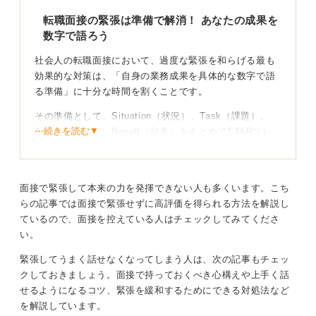
転職面接の緊張は準備で解消！ あなたの成果を
0
数字で語ろう
社会人の転職面接において、過度な緊張を和らげる最も
効果的な対策は、「自身の業務成果を具体的な数字で語
る準備」に十分な時間を割くことです。
その準備として、Situation（状況）、Task（課題）、
⋯続きを読む▼
Action（行動）、Result（結果）をまとめてSTARフレ
ームワークを用いて、自身の成功体験を3〜5つくらい構
造的に整理しておくことをおすすめします。
整理したエピソードをもとに、スマートフォンなどで自
面接で緊張して本来の力を発揮できない人も多くいます。こち
身の面接練習を録画し、繰り返し反復練習をおこないま
らの記事では面接で緊張せずに高評価を得られる方法を解説し
す。これにより、「何を話すべきか」という思考プロセ
ているので、面接を控えている人はチェックしてみてくださ
スが自動化され、心に余裕が生まれます。
い。
緊張してうまく話せなくなってしまう人は、次の記事もチェッ
腹式呼吸でリラックス！ 安定した声量で面接に臨も
クしておきましょう。面接で持っておくべき心構えや上手く話
う
せるようになるコツ、緊張を緩和するためにできる対処法など
を解説しています。
さらに、面接直前のウォームアップも有効です。