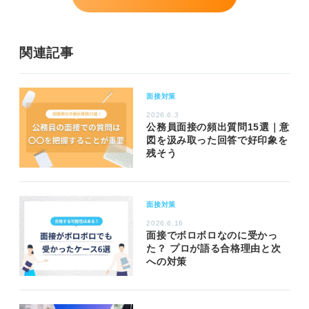
関連記事
面接対策
2026.6.3
公務員面接の頻出質問15選｜意
図を汲み取った回答で好印象を
残そう
面接対策
2026.6.16
面接でボロボロなのに受かっ
た？ プロが語る合格理由と次
への対策