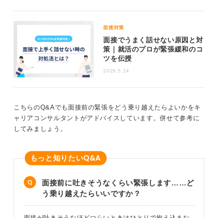
たとえば、背筋を伸ばし、10秒間の腹式呼吸を3セット
おこなうといった、身体的なアプローチを取り入れるこ
面接対策
とで、交感神経の過度な緊張が緩和され、声量も安定し
面接でうまく話せない原因と対
やすくなります。この方法は、話す内容だけでなく、姿
策｜就活のプロが緊張緩和のコ
ツを伝授
勢、呼吸、視線という非言語的な要素も整える効果が期
待できます。
2026.5.14
0
こちらのQ&Aでも面接前の緊張をどう乗り越えたらよいかをキ
ャリアコンサルタントがアドバイスしています。併せて参考に
してみましょう。
Q&A
もっと知りたい
面接前に吐きそうなくらい緊張します……ど
う乗り越えたらいいですか？
面接が吐きそうなほどつらいときはひとりで抱え込まな