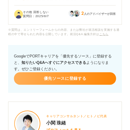
合えていたので面接での不安や恐怖心も少しは紛れてい
ましたが、転職の選考は本当に一人ぼっちなので、全然
その他 回答しない
2
緊張が解れません。
人のアドバイザーが回答
質問日：
2025/8/7
転職のような一人で戦わなければいけない面接の場で緊
※質問は、エントリーフォームからの内容、または弊社が就活相談を実施する過
張しないためにはどうすれば良いのでしょうか？ 皆さん
程の中で寄せられた内容を公開しています。就活Q&A 編集方針は
こちら
のおすすめの方法について、具体的なアドバイスやメッ
セージをいただけると嬉しいです。
GoogleでPORTキャリアを「優先するソース」に登録する
と、
知りたいQ&Aへすぐにアクセスできる
ようになりま
す。ぜひご登録ください。
優先ソースに登録する
キャリアコンサルタント／ヒトノビ代表
小関 珠緒