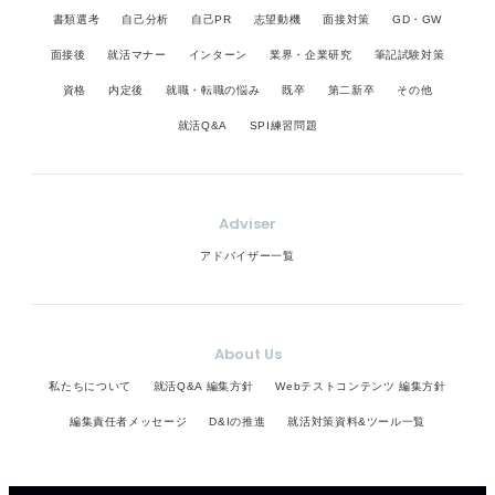
書類選考
自己分析
自己PR
志望動機
面接対策
GD・GW
面接後
就活マナー
インターン
業界・企業研究
筆記試験対策
資格
内定後
就職・転職の悩み
既卒
第二新卒
その他
就活Q&A
SPI練習問題
Adviser
アドバイザー一覧
About Us
私たちについて
就活Q&A 編集方針
Webテストコンテンツ 編集方針
編集責任者メッセージ
D&Iの推進
就活対策資料&ツール一覧