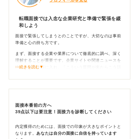
プロフィールを見る
転職面接では入念な企業研究と準備で緊張を緩
和しよう
面接で緊張してしまうとのことですが、大切なのは事前
準備と心の持ち方です。
まず、面接する企業や業界について徹底的に調べ、深く
理解することが重要です。企業サイトや関連ニュースを
⋯続きを読む▼
読んで情報を頭に入れ、「こういう質問が来たらこう話
そう」といった対策を練っておきましょう。
また、自己紹介や志望動機、前職の退職理由といった頻
出質問については、文章を考えるだけでなく、実際に声
に出して練習することが効果的です。頭の中で考えるよ
面接本番前の方へ
りも、口に出して練習するほうが本番でスムーズに答え
39点以下は要注意！面接力を診断してください
られますし、緊張も和らぐでしょう。
可能であれば、友人やキャリアアドバイザーに頼んで模
内定獲得のためには、面接での印象が大きなポイントと
擬面接を繰り返しおこなうと良いですね。
なります。
あなたは自分の面接に自信を持っています