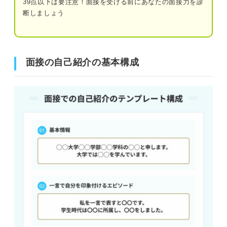
39点以下は要注意！面接を受ける前にあなたの面接力を診
断しましょう
① キャッチコピー
④留学
②自分を表すエピソード
⑤ゼミ
中途面接向けの自己紹介例文
面接の自己紹介の基本構成
⑥アルバイト
①職務経歴
人柄や個性を伝える自己紹介例文
②前職での実績
①趣味
③転職のきっかけ
②特技
要注意！ 面接の自己紹介でやりがちな失敗例
内容を盛り込みすぎている
時間指定別の自己紹介
自信がなくネガティブな表現になっている
①30秒
自己PRや志望動機と差別化できていない
②1分間