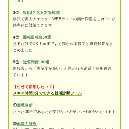
します
③学業
3位：
WEBテスト対策模試
④留学
模試で実力チェック！WEBテストの頻出問題をこれ1つで
面接の自己紹介の基本構成
効率的に対策できます
⑤ゼミ
①基本情報
4位：
面接回答集60選
⑥アルバイト
見るだけでOK！面接でよく聞かれる質問と模範解答をま
②具体的なエピソード
とめました
人柄や個性を伝える自己紹介例文
③面接への意気込みや感謝の内容
5位：
逆質問例100選
①趣味
面接官から「志望度が高い」と思われる逆質問例を厳選し
面接の自己紹介例文15選｜プロの一言アドバイス付き
ています
②特技
【併せて活用したい！】
学校での取り組みに関する自己紹介例文
時間指定別の自己紹介
スキマ時間3分でできる就活診断ツール
①30秒
①部活動
①
適職診断
たった30秒であなたが受けない方がいい仕事がわかります
②1分間
②サークル活動
②
面接力診断
③学業
インパクトを狙った自己紹介例文