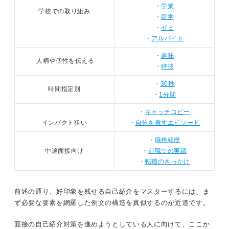
・
学業
学校での取り組み
・
留学
・
ゼミ
・
アルバイト
・
趣味
人柄や個性を伝える
・
特技
・
30秒
時間指定別
・
1分間
・
キャッチコピー
インパクト狙い
・
自分を表すエピソード
・
職務経歴
中途面接向け
・
前職での実績
・
転職のきっかけ
前述の通り、好印象を残せる自己紹介をマスターするには、ま
ず必要な要素を網羅した例文の構造を真似するのが近道です。
面接の自己紹介対策を進めようとしている人に向けて、ここか