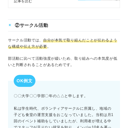
重要です。部活動で学んだことを伝
記事を読む
える構成や伝える際のコツを、例文
を交えてキャリアコンサルタントと
解説します。入社後を見据えた内容
を伝えるカギにしてください。
②サークル活動
サークル活動では、
自分が本気で取り組んだことが伝わるよう
な構成や伝え方が必要
。
部活動に比べて活動強度が緩いため、取り組みへの本気度が低
いと判断されることがあるためです。
OK例文
〇〇大学〇〇学部〇年の△△と申します。
私は学生時代、ボランティアサークルに所属し、地域の
子ども食堂の運営支援をおこなっていました。当初は月1
回のイベント補助をしていましたが、利用者が増える中
でスタッフが足りない状況を知り、メンバー10名を募っ