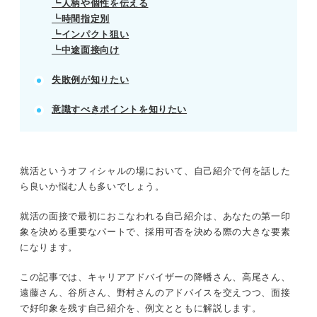
┗人柄や個性を伝える
える。
┗時間指定別
自己PRや志望動機と差別化し、会話のきっかけに留
┗インパクト狙い
める。
┗中途面接向け
POINT：身だしなみ、言葉遣い、振る舞いなど基本
失敗例が知りたい
マナーも評価に直結する。
意識すべきポイントを知りたい
記事の該当箇所を見る
面接の自己紹介の基本構成
面接の自己紹介例文15選｜プロの一言アドバ
就活というオフィシャルの場において、自己紹介で何を話した
イス付き
ら良いか悩む人も多いでしょう。
学校での取り組みに関する自己紹介例文
人柄や個性を伝える自己紹介例文
就活の面接で最初におこなわれる自己紹介は、あなたの第一印
象を決める重要なパートで、採用可否を決める際の大きな要素
になります。
※AIの特性上、間違いが含まれている場合があります。記事本文
と併せてご確認ください。
この記事では、キャリアアドバイザーの降幡さん、高尾さん、
遠藤さん、谷所さん、野村さんのアドバイスを交えつつ、面接
で好印象を残す自己紹介を、例文とともに解説します。