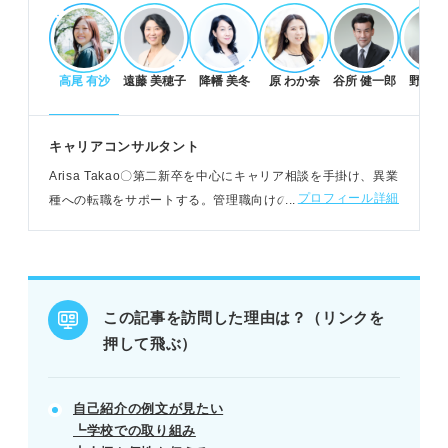
POINT：具体的なエピソードで人柄や価値観、行動
特性を伝えることが重要。
高尾 有沙
遠藤 美穂子
降幡 美冬
原 わか奈
谷所 健一郎
野村 
状況別！好印象を残す自己紹介例文
部活動や学業など、具体的なエピソードで強みと学
キャリアコンサルタント
びを伝える。
Arisa Takao〇第二新卒を中心にキャリア相談を手掛け、異業
趣味や特技は企業との関連性を意識し、人柄をアピ
プロフィール詳細
種への転職をサポートする。管理職向けの1on1やコンサルテ
ールする。
ィング業界を目指す新卒学生の支援など年齢や経歴にとらわ
時間指定がある場合は、要点を絞り簡潔にまとめる
れない支援が持ち味
練習をする。
例：サークル活動で課題解決に取り組み、成果につ
なげた経験を話す。
この記事を訪問した理由は？（リンクを
押して飛ぶ）
失敗しないための注意点と対策
内容を盛り込みすぎず、簡潔に要点をまとめる能力
自己紹介の例文が見たい
を示す。
┗学校での取り組み
ネガティブな表現を避け、前向きな姿勢で自信を伝