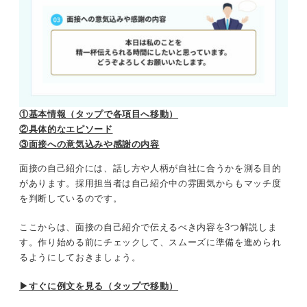
面接前に再確認！ 自己紹介時に意識したいポイン
インパクトを狙った自己紹介例文
ト
身だしなみ
① キャッチコピー
言葉遣い
②自分を表すエピソード
振る舞い
中途面接向けの自己紹介例文
①基本情報（タップで各項目へ移動）
【就活QA集】面接の自己紹介に関する悩みを解
②具体的なエピソード
①職務経歴
決！
③面接への意気込みや感謝の内容
面接の自己紹介には、話し方や人柄が自社に合うかを測る目的
②前職での実績
面接での自己紹介は必要な情報を簡潔にまとめてア
があります。採用担当者は自己紹介中の雰囲気からもマッチ度
ピールにつなげよう
を判断しているのです。
③転職のきっかけ
ここからは、面接の自己紹介で伝えるべき内容を3つ解説しま
要注意！ 面接の自己紹介でやりがちな失敗例
す。作り始める前にチェックして、スムーズに準備を進められ
るようにしておきましょう。
内容を盛り込みすぎている
▶すぐに例文を見る（タップで移動）
自信がなくネガティブな表現になっている