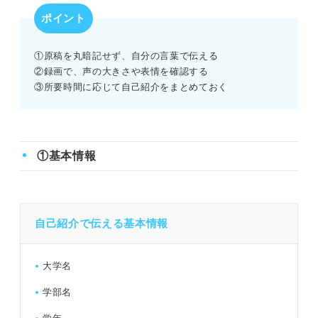
ポイント
自己PRや志望動機と差別化できていない
①原稿を丸暗記せず、自分の言葉で伝える
面接前に再確認！ 自己紹介時に意識したいポイント
②録画で、声の大きさや表情を確認する
③所要時間に応じて自己紹介をまとめておく
身だしなみ
言葉遣い
振る舞い
①基本情報
【就活QA集】面接の自己紹介に関する悩みを解決！
自己紹介で伝える基本情報
面接での自己紹介は必要な情報を簡潔にまとめてアピール
につなげよう
大学名
学部名