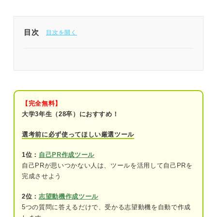
目次
面接の自己紹介の基本構成
①基本情報
②具体的なエピソード
【完全無料】
大学3年生（28卒）におすすめ！
③面接への意気込みや感謝の内容
選考前に必ず使ってほしい厳選ツール
面接の自己紹介例文15選｜プロの一言アドバイス
付き
1位：
自己PR作成ツール
自己PRが思いつかない人は、ツールを活用して自己PRを
学校での取り組みに関する自己紹介例文
完成させよう
①部活動
2位：
志望動機作成ツール
5つの質問に答えるだけで、受かる志望動機を自動で作成
②サークル活動