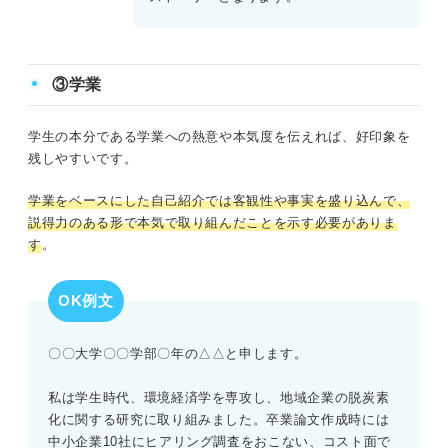
③学業
学生の本分である学業への熱意や本気度を伝えれば、好印象を
残しやすいです。
学業をベースにした自己紹介では客観性や事実を盛り込んで、
説得力のある形で本気で取り組んだことを示す必要がありま
す
。
OK例文
〇〇大学〇〇学部〇年の△△と申します。
私は学生時代、環境経済学を専攻し、地域企業の脱炭素
化に関する研究に取り組みました。卒業論文作成時には
中小企業10社にヒアリング調査をおこない、コスト面で