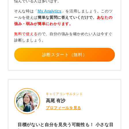
悩んでいる人は多いはず。
好奇心と行動が道を拓く！キャリアの発見は日々の
そんな時は「
My Analytics
」を活用しましょう。このツ
積み重ねである
ールを使えば
簡単な質問に答えていくだけで、
あなたの
強み・弱みが簡単にわかります。
少しずつでも自己理解や成長に向けた行動を起こしてい
無料で使える
ので、自分の強みを確かめたい人は今すぐ
くと、自然と道が開けてきます。
診断しましょう。
キャリア理論では、8割くらいの人は別に計画的に最初か
ら目標があってそこに最短最速でたどり着いているわけ
診断スタート（無料）
ではなく、目の前の仕事に対して好奇心や柔軟性などを
持ちながら向き合っていったら、いつのまにか自分のや
りたいことが見つかって、今の立ち位置で活躍している
という人がほとんどだったりすると言われているので
す。
キャリアコンサルタント
そのため、好奇心と持続性、楽観性、柔軟性、冒険心と
高尾 有沙
いう5つの前向きな気持ちを持ち続けながらしっかりと仕
プロフィールを見る
事に向き合ったら、必然的に自分が望むキャリアという
のは作れていきます。
目標がないと自分を見失う可能性も！ 小さな目
そういった意味でも、目標がない今がまずいわけではな