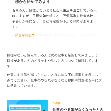
標から始めてみよう
いと言えますね。焦らず、日々の仕事のなかで新しい発
見を楽しんでいきましょう。
もちろん、目標がないまま社会人生活を過ごしている人
はいますが、目標欠如が続くと、評価基準を他者比較に
0
依存しがちになり、自己肯定感が下がる傾向がありま
す。
⋯続きを読む▼
また昇進・異動の希望を表明できないため、キャリアが
上司の判断任せになりがちです。
打開策として「1年後の状態目標」をプライベート含め3
項目設定し、SMARTを基準として数値化してみてくださ
目標がないと悩んでいる人は次の記事も確認してみましょう。
い。SMARTとは、目標設定に使用される基準の一つで
目標があることのメリットや見つけ方について解説していま
す。
す。
仕事にやる気が感じられないときには以下の記事も参考にして
小さな成功体験を重ねて自律的なキャリアを築こ
みてください。仕事のやる気がなくなる原因や対処法を年代別
う！
に解説しています。
たとえば、「3カ月で資格を一つ取得する」といった、達
成可能な小さなゴール設定を繰り返すことで目標達成サ
その他
イクルに慣れることができます。
仕事のやる気がなくなったとき