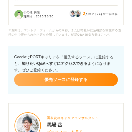
ない状況です。
その他 男性
2
社会人で、目標がないままで居続けるのは、やばいこと
人のアドバイザーが回答
質問日：
2025/10/20
なのでしょうか？ 皆さんのご意見や、今後どんな考え方
をすべきなのかのアドバイスをいただきたいです。
※質問は、エントリーフォームからの内容、または弊社が就活相談を実施する過
程の中で寄せられた内容を公開しています。就活Q&A 編集方針は
こちら
また、仮に何か目標を決めるとなったとしても、具体的
に何を目標にすれば良いのかわかるません。これまで目
標もなく何となく生きてきた自分が、目標を決めるには
GoogleでPORTキャリアを「優先するソース」に登録する
まず何をすれば良いのでしょうか？
と、
知りたいQ&Aへすぐにアクセスできる
ようになりま
す。ぜひご登録ください。
具体的なネクストアクションについても教えていただけ
ると嬉しいです。
優先ソースに登録する
国家資格キャリアコンサルタント
馬場 岳