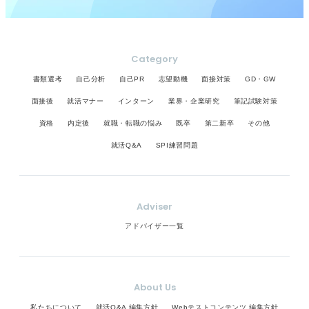
Category
書類選考
自己分析
自己PR
志望動機
面接対策
GD・GW
面接後
就活マナー
インターン
業界・企業研究
筆記試験対策
資格
内定後
就職・転職の悩み
既卒
第二新卒
その他
就活Q&A
SPI練習問題
Adviser
アドバイザー一覧
About Us
私たちについて
就活Q&A 編集方針
Webテストコンテンツ 編集方針