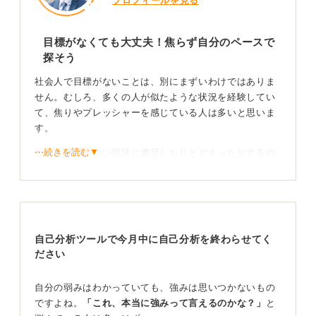
プロフィールを見る
目標がなくても大丈夫！焦らず自分のペースで
探そう
社会人で目標がないことは、別にまずいわけではありま
せん。むしろ、多くの人が似たような状況を経験してい
て、焦りやプレッシャーを感じている人は多いと思いま
す。
⋯続きを読む▼
ただ、目標がない現状に満足したりとどまったりするの
ではなく、自分のペースで少しずつ「これかな」という
ものを見つけるような方向性を探していくことは大切で
す。
目標がないままでも、仕事での基本的な役割を果たしな
自己分析ツールで今月中に自己分析を終わらせてく
がら自分の興味や価値観に気づく時間を持つことは決し
ださい
て無駄ではありません。
しかし、何もしないまま時間が過ぎてしまうと、ただた
自分の弱みはわかっていても、強みは思いつかないもの
だ時間を浪費しているだけで、将来的なキャリアの選択
ですよね。
「これ、本当に強みって言えるのかな？」
と
肢が狭まる可能性があるので注意しましょう。