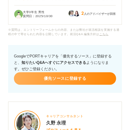
きたりな気がして、企業の方に「この人は英語を本当に
使えるんだな」と思ってもらえるようなアピールがした
大学3年生 男性
2
いです。
人のアドバイザーが回答
質問日：
2025/10/30
留学経験もなければ、特別なビジネス経験もありませ
※質問は、エントリーフォームからの内容、または弊社が就活相談を実施する過
ん。効果的な自己PRにするために、どのようなエピソー
程の中で寄せられた内容を公開しています。就活Q&A 編集方針は
こちら
ドを盛り込んだり、どのような表現を使ったりすれば良
いでしょうか？ 具体的なアドバイスをお願いします。
GoogleでPORTキャリアを「優先するソース」に登録する
と、
知りたいQ&Aへすぐにアクセスできる
ようになりま
す。ぜひご登録ください。
優先ソースに登録する
キャリアコンサルタント
久野 永理