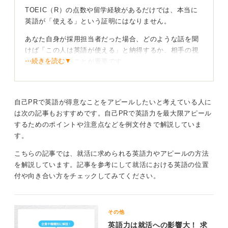
TOEIC（R）の点数や留学経験があるだけでは、本当に
英語が「使える」という証明にはなりません。
あなた自身が採用担当者だった場合、どのような話を聞
けば「この人は英語が使える」と納得するか、相手の視
⋯続きを読む▼
点で考えてみることが重要です。
たとえば、点数が高くても、それだけで本当に英語が使
えると心から思えるでしょうか。そこに疑問を感じるか
らこそ、この質問をしているのだと思います。
自己PRで英語が得意なことをアピールしたいと考えている人に
は次の記事もおすすめです。自己PRで英語力を最大限アピール
するためのポイントや注意点などを例文付きで解説していま
目的を提示！ 英語でどんな貢献ができるかを語ろう
す。
最も大切なのは、「何のために英語を使うのか」という
こちらの記事では、就活に求められる英語力やアピールの方法
目的意識です。英語が使えるという仕事はなく、英語は
を解説しています。記事を参考にして就活における英語の位置
あくまでコミュニケーションの道具に過ぎません。
付や向き合い方をチェックしてみてください。
その道具を使って、入社後に何を成し遂げたいのか、ど
のように会社に貢献できるのかを具体的に語ること。ア
ピールすべきは英語力そのものではなく、英語を使って
その他
何ができるかという、あなたの貢献価値です。その視点
英語力は就活への影響大！ 求