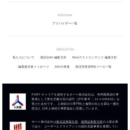
Adviser
アドバイザー一覧
About Us
私たちについて
就活Q&A 編集方針
Webテストコンテンツ 編集方針
編集責任者メッセージ
D&Iの推進
就活対策資料&ツール一覧