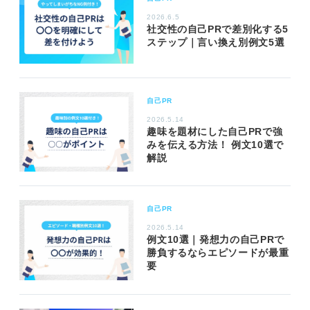
2026.6.5
社交性の自己PRで差別化する5
ステップ｜言い換え別例文5選
自己PR
2026.5.14
趣味を題材にした自己PRで強
みを伝える方法！ 例文10選で
解説
自己PR
2026.5.14
例文10選｜発想力の自己PRで
勝負するならエピソードが最重
要