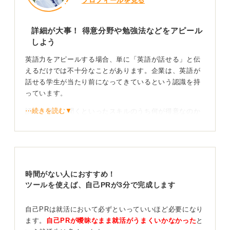
プロフィールを見る
詳細が大事！ 得意分野や勉強法などをアピール
しよう
英語力をアピールする場合、単に「英語が話せる」と伝
えるだけでは不十分なことがあります。企業は、英語が
話せる学生が当たり前になってきているという認識を持
っています。
⋯続きを読む▼
話す、書く、聞くといったスキルのうち何が得意なのか
を明確にし、英語力を習得するためにどのような努力を
してきたのかを具体的に述べましょう。そうすること
で、英語力に加えて「継続力」なども同時にアピールで
きます。
時間がない人におすすめ！
必要な英語力は要確認！ 入社後の活かし方も示そう
ツールを使えば、自己PRが3分で完成します
また、応募する企業や職種でどのくらいの英語力が求め
自己PRは就活において必ずといっていいほど必要になり
られているかを事前にリサーチすることも重要です。
ます。
自己PRが曖昧なまま就活がうまくいかなかった
と
TOEICのスコアなども踏まえながら、その企業で自身の