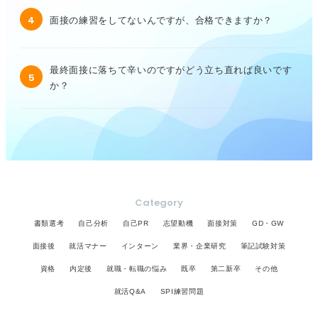
4
面接の練習をしてないんですが、合格できますか？
最終面接に落ちて辛いのですがどう立ち直れば良いです
5
か？
Category
書類選考
自己分析
自己PR
志望動機
面接対策
GD・GW
面接後
就活マナー
インターン
業界・企業研究
筆記試験対策
資格
内定後
就職・転職の悩み
既卒
第二新卒
その他
就活Q&A
SPI練習問題