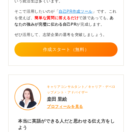
いう就活生は多くいます。
英語力をどのように活かせるのかを具体的に伝えましょ
う。
そこで活用したいのが「
自己PR作成ツール
」です。これ
を使えば、
簡単な質問に答えるだけ
で誰であっても,
あ
職種によっては、求められるスコアに達していない場合
なたの強みが完璧に伝わる自己PR
が完成します。
もあります。その場合は、入社後も学習を続ける意欲を
示すなど、前向きな姿勢を伝えることが大切です。
ぜひ活用して、志望企業の選考を突破しましょう。
0
作成スタート（無料）
キャリアコンサルタント／キャリア・デベロ
ップメント・アドバイザー
桒田 里絵
プロフィールを見る
本当に英語ができる人だと思わせる伝え方をし
よう