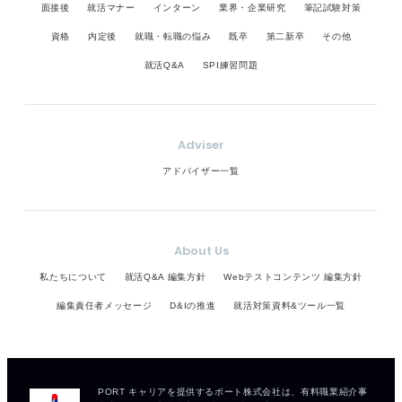
面接後
就活マナー
インターン
業界・企業研究
筆記試験対策
資格
内定後
就職・転職の悩み
既卒
第二新卒
その他
就活Q&A
SPI練習問題
Adviser
アドバイザー一覧
About Us
私たちについて
就活Q&A 編集方針
Webテストコンテンツ 編集方針
編集責任者メッセージ
D&Iの推進
就活対策資料&ツール一覧