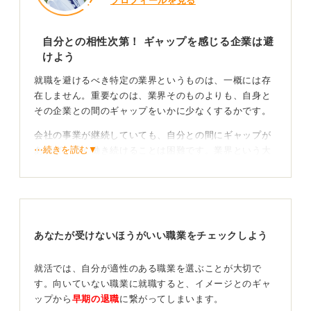
プロフィールを見る
自分との相性次第！ ギャップを感じる企業は避
けよう
就職を避けるべき特定の業界というものは、一概には存
在しません。重要なのは、業界そのものよりも、自身と
その企業との間のギャップをいかに少なくするかです。
会社の事業が継続していても、自分との間にギャップが
⋯続きを読む▼
あれば、長く働き続けることは困難です。業界という大
きな枠で判断するのではなく、企業と自分との相性を見
ることが大切です。
自分と企業を知る！ 理想とキャリアを合わせてみよ
う
あなたが受けないほうがいい職業をチェックしよう
企業とのギャップを確かめるには、徹底した自己分析と
就活では、自分が適性のある職業を選ぶことが大切で
企業研究が不可欠です。
す。向いていない職業に就職すると、イメージとのギャ
ップから
早期の退職
に繋がってしまいます。
自分が仕事に何を求め、どのように成長していきたいの