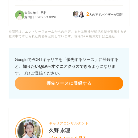
実際に就職して後悔したという方のエピソードや実態と
就活生の認識とのギャップが起きやすい業界の傾向など
大学3年生 男性
2
があれば教えていただきたいです。
人のアドバイザーが回答
質問日：
2025/10/29
もちろん、どの業界にも良い面、悪い面があると思いま
※質問は、エントリーフォームからの内容、または弊社が就活相談を実施する過
すが、リスクを最小限に抑えて後悔のないキャリアを築
程の中で寄せられた内容を公開しています。就活Q&A 編集方針は
こちら
きたいので、ぜひ率直なご意見やアドバイスをお願いし
ます。
GoogleでPORTキャリアを「優先するソース」に登録する
と、
知りたいQ&Aへすぐにアクセスできる
ようになりま
す。ぜひご登録ください。
優先ソースに登録する
キャリアコンサルタント
久野 永理