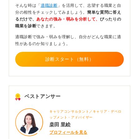
かを明確にし、その企業のキャリアパスや方向性が自分
そんな時は「
適職診断
」を活用して、志望する職業と自
と合っているかを見極めることが、長くやりがいを持っ
分の相性をチェックしてみましょう。
簡単な質問に答え
て働くための鍵となります。
るだけで、
あなたの強み・弱みを分析して、
ぴったりの
職業を診断
できます。
入社はゴールではなく、あくまでスタートです。後悔の
ない選択をするために、将来を見すえて企業を選びまし
適職診断で強み・弱みを理解し、自分がどんな職業に適
ょう。
性があるのか知りましょう。
0
診断スタート（無料）
ベストアンサー
キャリアコンサルタント／キャリア・デベロ
ップメント・アドバイザー
桒田 里絵
プロフィールを見る