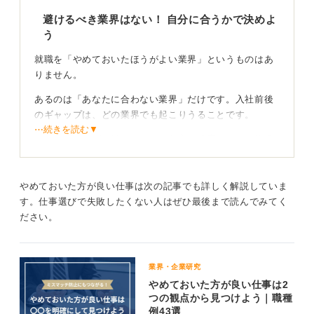
避けるべき業界はない！ 自分に合うかで決めよ
う
就職を「やめておいたほうがよい業界」というものはあ
りません。
あるのは「あなたに合わない業界」だけです。入社前後
のギャップは、どの業界でも起こりうることです。
⋯続きを読む▼
たとえばサービス業などでは、顧客の反応によって状況
が変わりやすく、ギャップを感じる場面が多いかもしれ
ません。しかし、それを面白いととらえられるなら、追
求してみても良いと思います。
やめておいた方が良い仕事は次の記事でも詳しく解説していま
す。仕事選びで失敗したくない人はぜひ最後まで読んでみてく
ださい。
ギャップをどうとらえるか！ 判断基準を定めておこ
う
大切なのは、特定の業界を色眼鏡で見るのではなく、ギ
業界・企業研究
ャップに直面したときに、自分が何を基準に判断し、ど
やめておいた方が良い仕事は2
う行動するかです。人をだますのは許せない、というよ
つの観点から見つけよう｜職種
例43選
うに「ここから先は受け入れられない」という自分なり