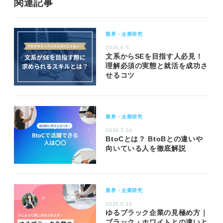
関連記事
業界・企業研究
2026.6.5
文系からSEを目指す人必見！
理解必須の実態と就活を成功さ
せるコツ
業界・企業研究
2026.7.24
BtoCとは？ BtoBとの違いや
向いている人を徹底解説
業界・企業研究
2026.5.14
ゆるブラック企業の見極め方｜
ブラック・ホワイトとの違いと