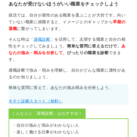
あなたが受けないほうがいい職業をチェックしよう
就活では、自分が適性のある職業を選ぶことが大切です。向い
ていない職業に就職すると、イメージとのギャップから
早期の
退職
に繋がってしまいます。
そんな時は「
適職診断
」を活用して、志望する職業と自分の相
性をチェックしてみましょう。
簡単な質問に答えるだけで、
あ
なたの強み・弱みを分析して、
ぴったりの職業を診断
できま
す。
適職診断で強み・弱みを理解し、自分がどんな職業に適性があ
るのか知りましょう。
簡単な質問に答えて、あなたの強み弱みを分析しよう。
今すぐ診断スタート（無料）
こんな人に「適職診断」はおすすめ！
・自分の強みと弱みがわからない人
・楽しく働ける仕事がわからない人