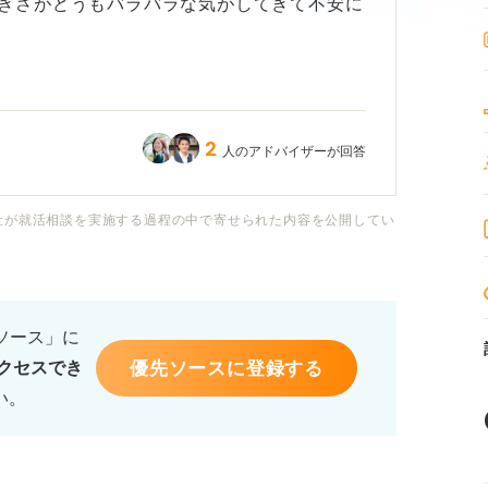
きさがどうもバラバラな気がしてきて不安に
く必要がある部分は、どうしても文字が小さ
りと、統一感がなくなってしまいました。
2
人のアドバイザーが回答
でしょうか？ どの程度までなら、バラバラ
社が就活相談を実施する過程の中で寄せられた内容を公開してい
ば、どのような点に注意して書けば良いの
るソース」に
優先ソースに登録する
クセスでき
い。