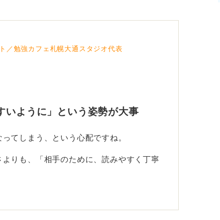
要となります。
可読性が著しく損なわれた場合に限られるで
状態を目指すのが最適です。気になるとき
ト／勉強カフェ札幌大通スタジオ代表
。
すいように」という姿勢が大事
なってしまう、という心配ですね。
さよりも、「相手のために、読みやすく丁寧
いますので、一生懸命丁寧に書いた結果とし
ただ面倒がって雑に書いた字の違いは、一目