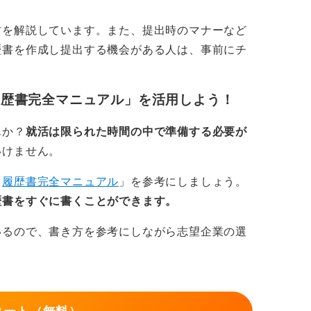
方を解説しています。また、提出時のマナーなど
ば、字が多少不揃いでも、それだけでマイナ
歴書を作成し提出する機会がある人は、事前にチ
で、安心してください。
もらうのもOK！ 業界によっても見ら
履歴書完全マニュアル」を活用しよう！
んか？
就活は限られた時間の中で準備する必要が
鉛筆で薄く下書き線を引いてから書いたり、
いけません。
ターなどで第三者に見てもらうと良いでしょ
「
履歴書完全マニュアル
」を参考にしましょう。
歴書をすぐに書くことができます。
が求められる職種ではより丁寧さを心掛ける
いるので、書き方を参考にしながら志望企業の選
きの機会が少ないため、内容のほうが重視さ
慮」が伝わることが重要です。