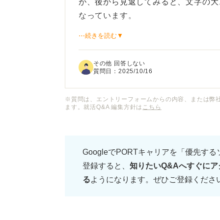
が、後から見返してみると、文字の大
なっています。
⋯続きを読む▼
自己PRや志望動機など、たくさん書
くなったり、逆に途中で大きくなった
その他 回答しない
質問日：
2025/10/16
文字の大きさって揃えたほうが良いの
でも許容されるものなのでしょうか？
※質問は、エントリーフォームからの内容、または弊
ます。就活Q&A 編集方針は
こちら
もし、書き直したほうが良いのであれ
か、アドバイスをお願いいたします。
GoogleでPORTキャリアを「優先す
登録すると、
知りたいQ&Aへすぐにア
る
ようになります。ぜひご登録くださ