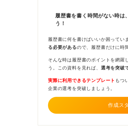
命的な欠点にはなりません。また、
いるのであれば問題ないです。
履歴書を書く時間がない時は
う！
迷ったら基本に忠実に！ 基準
履歴書に何を書けばいいか困ってい
指導の観点からいうと、以下の点が
る必要がある
ので、履歴書だけに時
まず、本文は約6～7mm四方、見出
そんな時は履歴書のポイントを網羅
ょう。
う。この資料を見れば、
選考を突破
そして、文章のブロックごとに、最
実際に利用できるテンプレート
もつ
崩さないようにします。余白は上下に
企業の選考を突破しましょう。
0.7倍程度を意識してください。
業界による差でいうと、以下の傾向
作成ス
金融、官公庁、法務系など文書の厳
る傾向が強いです。一方で、クリエ