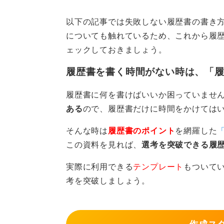
瞭然です。
以下の記事では失敗しない履歴書の書き
誠実な気持ちで書かれたものであれ
についても触れているため、これから履
スの印象になることはありませんの
ェックしておきましょう。
心配な場合は第三者に確認して
履歴書を書く時間がない時は、「
れる箇所は異なる
履歴書に何を書けばいいか困っていませ
もし、どうしても気になる場合は、
ある
ので、履歴書だけに時間をかけては
完成したものを大学のキャリアセン
そんな時は
履歴書のポイント
を網羅した
う。
この資料を見れば、
選考を突破できる履
特に、公務員や事務職など、正確さ
実際に利用できる
テンプレート
もついて
と良いですが、IT業界などでは手書
考を突破しましょう。
れる傾向にあります。
何よりも、あなたの「読み手への配