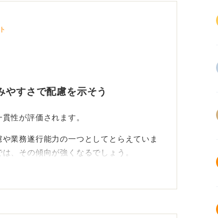
ト
みやすさで配慮を示そう
一貫性が評価されます。
慮や業務遂行能力の一つとしてとらえていま
では、その傾向が強くなるでしょう。
計画性や推敲の不足といった印象につながり
ても、行間や字間、余白が整っていれば、致