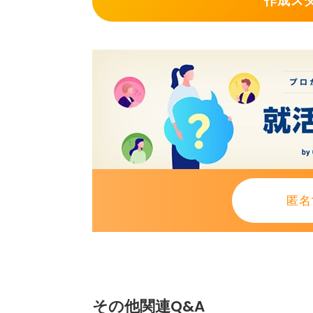
作成ス
0
匿名
その他関連Q&A