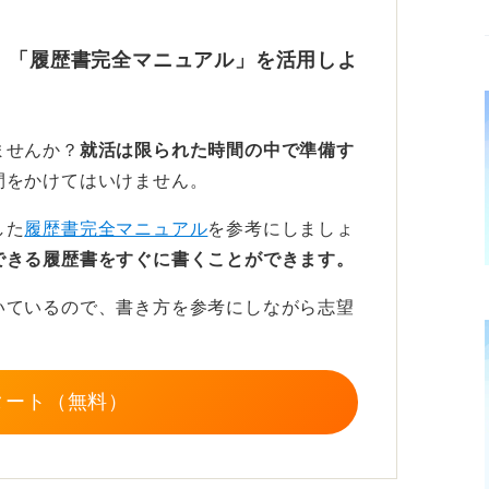
見出しなどで意図的に文字の大きさを変えて
、「履歴書完全マニュアル」を活用しよ
に合わせて書こう
ませんか？
就活は限られた時間の中で準備す
目安になります。
間をかけてはいけません。
しはプラス1mm程度にとどめるのが良いでし
した
履歴書完全マニュアル
を参考にしましょ
できる履歴書をすぐに書くことができます。
初の2行で文字の大きさを固定し、最後まで
いているので、書き方を参考にしながら志望
10mm以上を確保し、行間は文字の高さの
があります。
タート（無料）
格さが求められる業界は、整然さを重視され
イティブ職は読みやすさに加えレイアウトの