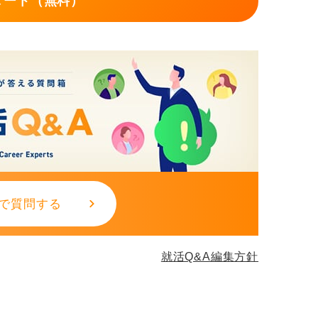
タート（無料）
で質問する
就活Q&A編集方針