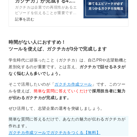
ガクチカ」が完成する4ス
そのようにとらえ直せば、1カ月の留学は、あなたがその
ガクチカは企業での再現性があるエ
テップを解説
テーマに真剣に取り組んだことを証明するための、具体
ピソードを伝えることが重要です。
的で説得力のある「エピソード」として活かすことがで
ガクチカの作成ステップや高評価を
記事を読む
得るポイント、NGパターンをキャ
きます。
リアコンサルタントと解説します。
再現性が伝わるガクチカを作成し、
大切なのは期間の長短や実績の有無ではなく、あなたが
内定を掴み取りましょう。
時間がない人におすすめ！
何に情熱を注ぎ、どのように考え行動したか、そのプロ
ツールを使えば、ガクチカが3分で完成します
セスをあなた自身の言葉で語ることです。
学生時代に頑張ったこと（ガクチカ）は、自己PRや志望動機と
0
差別化するのが重要です。とは言え、
ガクチカで話せるネタが
なく悩む人も多いでしょう。
そこで活用したいのが「
ガクチカ作成ツール
」です。このツー
ルを使えば、
簡単な質問に答えていくだけ
で
採用担当者に魅力
が伝わるガクチカが完成します。
ぜひ活用して、志望企業の選考を突破しましょう。
簡単な質問に答えるだけで、あなたの魅力が伝わるガクチカが
作れます。
ガクチカ作成ツールでガクチカをつくる【無料】