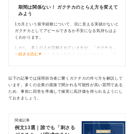
期間は関係ない！ ガクチカのとらえ方を変えて
みよう
1カ月という留学経験について、目に見える実績がないと
ガクチカとしてアピールできるか不安になる気持ちはよ
くわかります。
しかし、多くの人が誤解されていますが、「ガクチカ」
⋯続きを読む▼
とは必ずしも大きな成果を報告するものではなく、「学
生時代に力を入れたこと」そのものを指すのです。そこ
で、視点を少し変えて考えてみましょう。
以下の記事では採用担当者に響くガクチカの作り方を解説して
「なぜ留学しようと思ったのか」自分の心の奥にあ
います。多くの企業の面接で聞かれる可能性が高い質問である
るテーマを探ってみよう
ため、事前に回答を準備して確実に高評価を得られるようにし
ておきましょう。
あなたのガクチカは「1カ月の留学」という出来事そのも
のではなく、その根底にある「語学学習への熱意」や
「異文化を理解しようとする探求心」、「コミュニケー
関連記事
ション能力を高める挑戦」といった、より大きなテーマ
例文13選｜誰でも「刺さる
なのではないでしょうか。