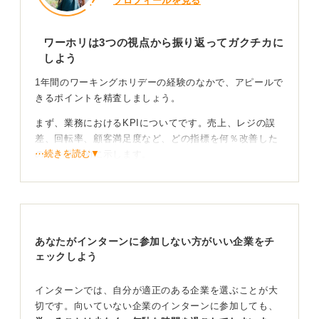
プロフィールを見る
ワーホリは3つの視点から振り返ってガクチカに
しよう
1年間のワーキングホリデーの経験のなかで、アピールで
きるポイントを精査しましょう。
まず、業務におけるKPIについてです。売上、レジの誤
差、回転率、顧客満足度など、どの指標を何％改善した
⋯続きを読む▼
のかを具体的に示します。
次に、生活におけるKPIについてです。文化的な背景が
異なる、慣れない海外生活のなかで、家賃、勤務、学習
の時間やお金を管理した経験を「運用力」として語るこ
ともできます。
あなたがインターンに参加しない方がいい企業をチ
最後に、英語以外の価値についてです。シフト調整の交
ェックしよう
渉や、文化の異なる顧客からのクレームに対応した経験
などがあれば、そのプロセスを詳細に記載しましょう。
インターンでは、自分が適正のある企業を選ぶことが大
切です。向いていない企業のインターンに参加しても、
改善点と数値が大切！ 課題解決のストーリーを詳細