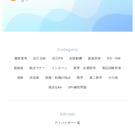
Category
書類選考
自己分析
自己PR
志望動機
面接対策
GD・GW
面接後
就活マナー
インターン
業界・企業研究
筆記試験対策
資格
内定後
就職・転職の悩み
既卒
第二新卒
その他
就活Q&A
SPI練習問題
Adviser
アドバイザー一覧