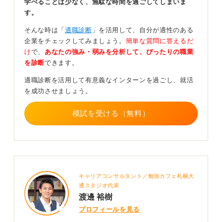
学べることは少なく、無駄な時間を過ごしてしまいま
に話そう
す。
そんな時は「
適職診断
」を活用して、自分が適性のある
ワーホリをガクチカとして記載するときの例です。
企業をチェックしてみましょう。
簡単な質問に答えるだ
「シフトが固定化され慢性的に人員不足だった店舗で、
け
で、
あなたの強み・弱みを分析して、ぴったりの職業
ピーク時間帯前の事前準備として20項目のチェックリス
を診断
できます。
トを作成、徹底しました。その結果、お客様の平均待ち
適職診断を活用して有意義なインターンを過ごし、就活
時間を23％短縮できました。また、多様な文化を持つお
を成功させましょう。
客様の期待値の違いを分析し、対応を定型化したこと
で、クレーム数を40％削減しました。」
模試を受ける（無料）
このような形式を参考にして、ガクチカを話せるように
準備してみましょう。
0
キャリアコンサルタント／勉強カフェ札幌大
通スタジオ代表
渡邊 裕樹
プロフィールを見る