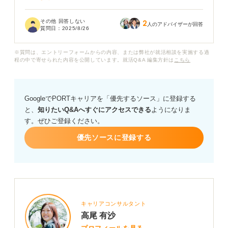
ワーホリ中は、カフェでアルバイトをしたり、現地の語
その他 回答しない
2
学学校に通ったりしていました。英語力も向上し、異文
人のアドバイザーが回答
質問日：
2025/8/26
化の中で生活する大変さや楽しさも経験できたと思って
います。
※質問は、エントリーフォームからの内容、または弊社が就活相談を実施する過
程の中で寄せられた内容を公開しています。就活Q&A 編集方針は
こちら
しかし、これを「ガクチカ」として企業に評価してもら
えるようなアピールポイントに昇華できるのか不安で
す。
GoogleでPORTキャリアを「優先するソース」に登録する
と、
知りたいQ&Aへすぐにアクセスできる
ようになりま
周りの友人は長期インターンやゼミでの研究など、いか
す。ぜひご登録ください。
にも就活で評価されそうな経験をしていて、自分だけワ
ーホリという特殊な経験で不利にならないか心配です。
優先ソースに登録する
企業はワーホリ経験のどこを見てくれるのでしょうか？
ワーホリ経験をガクチカとして効果的にアピールするた
めの具体的な方法や、伝える際の注意点など、アドバイ
スをお願いします。
キャリアコンサルタント
高尾 有沙