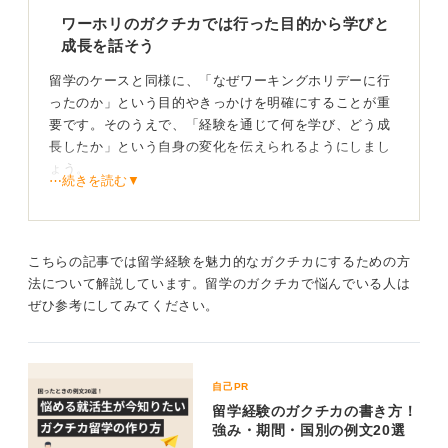
ワーホリのガクチカでは行った目的から学びと
成長を話そう
留学のケースと同様に、「なぜワーキングホリデーに行
ったのか」という目的やきっかけを明確にすることが重
要です。そのうえで、「経験を通じて何を学び、どう成
長したか」という自身の変化を伝えられるようにしまし
ょう。
⋯続きを読む▼
困難を乗り越えた経験を入れて説得力のあるガクチ
カにしよう
こちらの記事では留学経験を魅力的なガクチカにするための方
法について解説しています。留学のガクチカで悩んでいる人は
さらに、現地で直面した想定外の困難や課題と、それを
ぜひ参考にしてみてください。
どう乗り越えたかという具体的なエピソードを盛り込む
ことが大事です。そうすることで、話に深みと説得力を
持たせましょう。
自己PR
0
留学経験のガクチカの書き方！
強み・期間・国別の例文20選