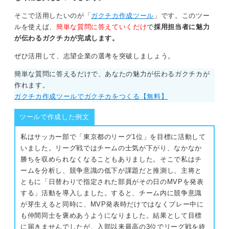
そこで活用したいのが「
ガクチカ作成ツール
」です。このツー
ルを使えば、
簡単な質問に答えていくだけ
で
採用担当者に魅力
が伝わるガクチカが完成します。
ぜひ活用して、志望企業の選考を突破しましょう。
簡単な質問に答えるだけで、あなたの魅力が伝わるガクチカが
作れます。
ガクチカ作成ツールでガクチカをつくる【無料】
ツールで作成した例文
私はサッカー部で「東京都のリーグ1位」を目標に活動して
いました。リーグ戦ではチームの士気が下がり、なかなか
勝ちを収められなくなることもありました。そこで私はチ
ームを分析し、競争意識の低下が課題だと推測し、主将と
ともに「日替わりで指定された部員がその日のMVPを発表
する」活動を導入しました。すると、チーム内に競争意識
が芽生えると同時に、MVP発表時だけではなくプレー中に
も仲間同士を褒めあうようになりました。結果として目標
に届きませんでしたが、入部以来最高の3位でリーグ戦を終