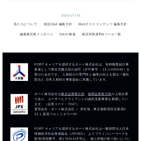
About Us
私たちについて
就活Q&A 編集方針
Webテストコンテンツ 編集方針
編集責任者メッセージ
D&Iの推進
就活対策資料&ツール一覧