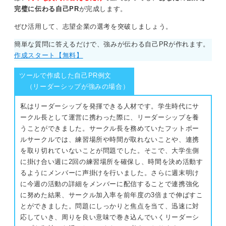
完璧に伝わる自己PR
が完成します。
ぜひ活用して、志望企業の選考を突破しましょう。
簡単な質問に答えるだけで、強みが伝わる自己PRが作れます。
作成スタート【無料】
ツールで作成した自己PR例文
（リーダーシップが強みの場合）
私はリーダーシップを発揮できる人材です。学生時代にサ
ークル長として運営に携わった際に、リーダーシップを養
うことができました。サークル長を務めていたフットボー
ルサークルでは、練習場所や時間が取れないことや、連携
を取り切れていないことが問題でした。そこで、大学生側
に掛け合い週に2回の練習場所を確保し、時間を決め活動す
るようにメンバーに声掛けを行いました。さらに週末明け
に今週の活動の詳細をメンバーに配信することで連携強化
に努めた結果、サークル加入率を前年度の3倍まで伸ばすこ
とができました。問題にしっかりと焦点を当て、迅速に対
応していき、周りを良い意味で巻き込んでいくリーダーシ