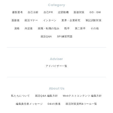
Category
書類選考
自己分析
自己PR
志望動機
面接対策
GD・GW
面接後
就活マナー
インターン
業界・企業研究
筆記試験対策
資格
内定後
就職・転職の悩み
既卒
第二新卒
その他
就活Q&A
SPI練習問題
Adviser
アドバイザー一覧
About Us
私たちについて
就活Q&A 編集方針
Webテストコンテンツ 編集方針
編集責任者メッセージ
D&Iの推進
就活対策資料&ツール一覧