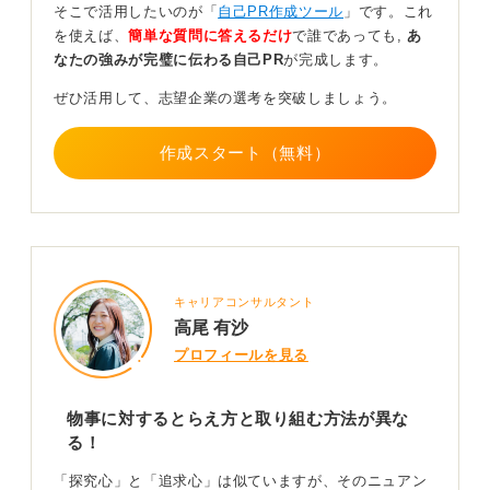
探究心は、新しいアイデアや知識を生み出すような研究
そこで活用したいのが「
自己PR作成ツール
」です。これ
職やエンジニア、企画やマーケティングなどの職種の企
を使えば、
簡単な質問に答えるだけ
で誰であっても,
あ
業が求める人物像に近く評価されやすいでしょう。
なたの強みが完璧に伝わる自己PR
が完成します。
一方の追求心は、数字にこだわり成果を出すような営業
ぜひ活用して、志望企業の選考を突破しましょう。
などの職種の企業が求める人物像に近く評価されやすい
のではないでしょうか。
作成スタート（無料）
これらの言葉の使い分けに関してですが、学び続ける姿
勢をアピールするのであれば、探究心を活用し、結果に
こだわる姿勢をアピールするのであれば追求心を選択し
ましょう。
0
キャリアコンサルタント
高尾 有沙
プロフィールを見る
物事に対するとらえ方と取り組む方法が異な
る！
「探究心」と「追求心」は似ていますが、そのニュアン