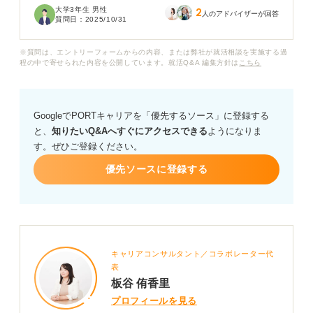
大学3年生 男性
2
人のアドバイザーが回答
質問日：
2025/10/31
面接官に適切にアピールするためには、これらの言葉を
どのように使い分ければ良いのでしょうか？ 探究心と追
※質問は、エントリーフォームからの内容、または弊社が就活相談を実施する過
求心の具体的な違いや、自己PRで効果的に使うためのア
程の中で寄せられた内容を公開しています。就活Q&A 編集方針は
こちら
ドバイスをお願いします。
GoogleでPORTキャリアを「優先するソース」に登録する
と、
知りたいQ&Aへすぐにアクセスできる
ようになりま
す。ぜひご登録ください。
優先ソースに登録する
キャリアコンサルタント／コラボレーター代
表
板谷 侑香里
プロフィールを見る