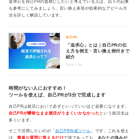
追求心を自己PRの題材にしたいと考えている人は、以下の記事
ったエピソードなら探究心、ゼミ論文で有意な差を導き
も参考にしてみましょう。言い換え表現や効果的なアピール方
出すために、何度も条件を調整しながら実験を繰り返し
法を詳しく解説しています。
た話なら追求心と切り分けると、あなたの強みがより的
確に伝わります。
企業の求める人物像を読み取り、上流工程が多い企画職
自己PR
なら探究心、品質改善など結果重視の職種なら追求心を
「追求心」とは｜自己PRの伝
選ぶと、組織課題との親和性を示せます。
え方を例文・言い換え例付きで
紹介
0
2026.7.30
時間がない人におすすめ！
ツールを使えば、自己PRが3分で完成します
自己PRは就活において必ずといっていいほど必要になります。
自己PRが曖昧なまま就活がうまくいかなかった
という就活生は
多くいます。
そこで活用したいのが「
自己PR作成ツール
」です。これを使え
ば、
簡単な質問に答えるだけ
で誰であっても、
あなたの強みが