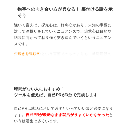
物事への向き合い方が異なる！ 裏付ける話を示
そう
強いて言えば、探究心は、好奇心があり、未知の事柄に
対して深掘りをしていくニュアンスで、追求心は目的や
結果に向かって粘り強く突き進んでいくというニュアン
スです。
⋯続きを読む▼
探究心や追求心という言葉そのものよりも、就職活動の
自己PRではその言葉を裏付ける行動や成果の方が重視さ
れます。
時間がない人におすすめ！
志望先が求める人物像に合わせて言葉を選択しよう
ツールを使えば、自己PRが3分で完成します
自己PRは就活において必ずといっていいほど必要になり
自己PRで効果的に使うには、どのような職種を志望する
ます。
自己PRが曖昧なまま就活がうまくいかなかった
と
のでしょうか。
いう就活生は多くいます。