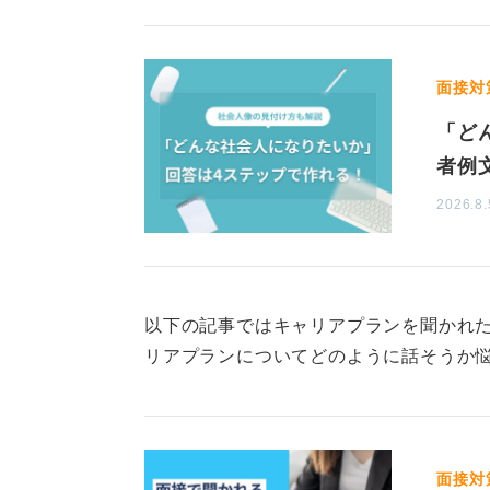
企業と自身の成長意欲を関連
面接対
企業がこの質問をするのは、入社後
す。「現状維持でいい」という人よ
「ど
人のほうが、前向きに仕事に取り組
者例
す。
2026.8.
企業はあなたに投資をするわけです
を見極めたいのです。
ただ「成長したい」と伝えるだけで
以下の記事ではキャリアプランを聞かれ
成長の方向性がどうリンクしている
リアプランについてどのように話そうか
鍵となります。
0
面接対