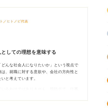
ト／ヒトノビ代表
人としての理想を意味する
「どんな社会人になりたいか」という視点で
側は、就職に対する意欲や、会社の方向性と
たいと考えています。
ているわけではありません。現時点で、仕事
るかを知りたいのです。