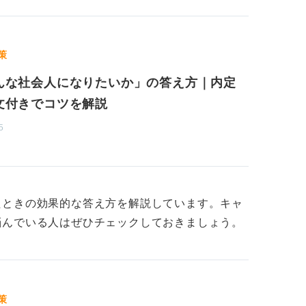
させて期待感のある話をしよう
策
のミスマッチを防ぎたいという意図がありま
り、「こうなりたい」という成長意欲のある
んな社会人になりたいか」の答え方｜内定
み、長く貢献してくれると期待できるためで
文付きでコツを解説
5
から、その投資に見合う成長をしてくれるか
なく、その企業の事業内容や理念と、自分の
たときの効果的な答え方を解説しています。キャ
かを示せることが、より説得力を増すための
悩んでいる人はぜひチェックしておきましょう。
策