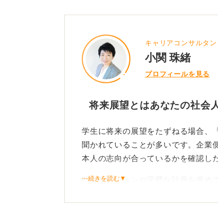
キャリアコンサルタン
小関 珠緒
プロフィールを見る
将来展望とはあなたの社会
学生に将来の展望をたずねる場合、
聞かれていることが多いです。企業
本人の志向が合っているかを確認し
⋯続きを読む▼
壮大なビジョンや完璧な計画を求め
に対してどのような思いを持ってい