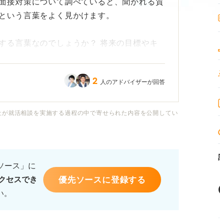
面接対策について調べていると、聞かれる質
という言葉をよく見かけます。
する言葉なのでしょうか？ 将来の目標やキ
うに考えるべきものなのかわかりません。
2
人のアドバイザーが回答
、考え方のヒントなどについてわかりやすく
社が就活相談を実施する過程の中で寄せられた内容を公開してい
るソース」に
優先ソースに登録する
クセスでき
い。