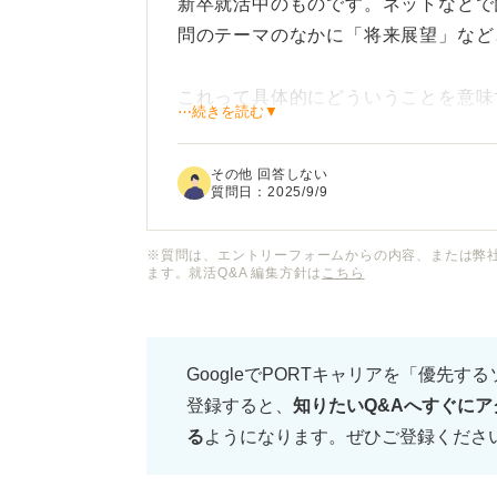
新卒就活中のものです。ネットなどで
問のテーマのなかに「将来展望」など
これって具体的にどういうことを意味
⋯続きを読む▼
ャリアプランなどとの違いや、どのよ
その他 回答しない
就活で言うところのこの言葉の意味や
質問日：
2025/9/9
教えていただけると嬉しいです。
※質問は、エントリーフォームからの内容、または弊
ます。就活Q&A 編集方針は
こちら
GoogleでPORTキャリアを「優先す
登録すると、
知りたいQ&Aへすぐにア
る
ようになります。ぜひご登録くださ