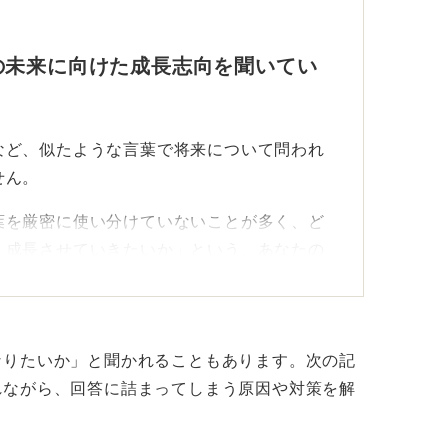
の未来に向けた成長志向を聞いてい
など、似たような言葉で将来について問われ
せん。
葉を厳密に使い分けていないことが多く、ど
、成長させていきたいか」という、あなたの
考えて問題ありません。
すため少し意味合いが異なりますが、基本的
るととらえましょう。
なりたいか」と聞かれることもあります。次の記
れながら、回答に詰まってしまう原因や対策を解
とが、質問の意図を正しく汲み取るために大