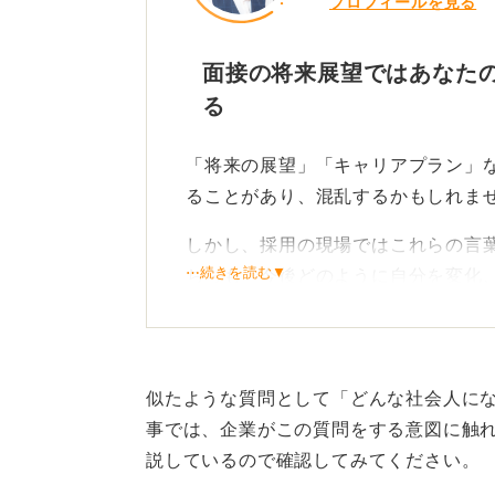
プロフィールを見る
面接の将来展望ではあなた
る
「将来の展望」「キャリアプラン」
ることがあり、混乱するかもしれま
しかし、採用の現場ではこれらの言
⋯続きを読む▼
ちらも「今後どのように自分を変化
未来への意志を知るための質問だと
「目標」は具体的なゴール地点を指
にはあなたの成長意欲を問われてい
似たような質問として「どんな社会人に
事では、企業がこの質問をする意図に触
言葉の定義を正確に理解しておくこ
説しているので確認してみてください。
切です。