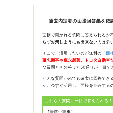
強み活かしながら活躍するビ
自身の強みを活かしてどのように専
過去内定者の面接回答集を確
な社会人になりたいかといった、少
が大切です。
面接で聞かれる質問に答えられるか
入社後にどのように成長し、どのよ
らず対策しようにも出来ない
人は多
向性とずれないように話すことで、
そこで、活用したいのが無料の「
面
藤忠商事や森永製菓、トヨタ自動車
0
な質問とその答え方60通りが一目で
どんな質問が来ても確実に回答でき
ん。今すぐ活用し、面接を突破する
これらの質問に一目で答えられる！(
【伊藤忠商事】