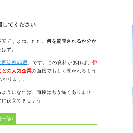
ジョンを伝えよう
門性を高めていきたいか、あるいはどのよう
認してください
し広めの視点での方向性や姿勢を伝えること
不安ですよね。ただ、
何を質問されるか分か
うな価値を提供していきたいかを、企業の方
いはず。
より良い評価につなげていきましょう。
接回答例60選
」です。この資料があれば、
伊
などの人気企業
の面接でもよく聞かれるよう
わかります。
るようになれば、面接はもう怖くありませ
のに役立てましょう！
一部)