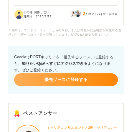
情報が多く、本当にこの業界を選んで良いのか不安で
す。
その他 回答しない
2
人のアドバイザーが回答
質問日：
2025/9/11
なぜ人材派遣業界は「やめとけ」と言われてしまうので
しょうか？ 実際の仕事内容や働くうえで大変なこと、や
※質問は、エントリーフォームからの内容、または弊社が就活相談を実施する過
りがいなどについて、リアルな話を聞きたいです。
程の中で寄せられた内容を公開しています。就活Q&A 編集方針は
こちら
GoogleでPORTキャリアを「優先するソース」に登録する
と、
知りたいQ&Aへすぐにアクセスできる
ようになりま
す。ぜひご登録ください。
優先ソースに登録する
ベストアンサー
キャリアコンサルタント／2級キャリアコンサ