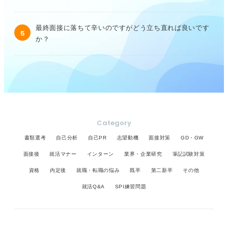
最終面接に落ちて辛いのですがどう立ち直れば良いです
5
か？
Category
書類選考
自己分析
自己PR
志望動機
面接対策
GD・GW
面接後
就活マナー
インターン
業界・企業研究
筆記試験対策
資格
内定後
就職・転職の悩み
既卒
第二新卒
その他
就活Q&A
SPI練習問題