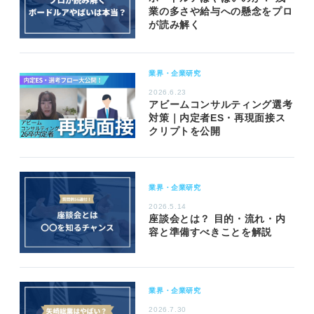
業の多さや給与への懸念をプロ
が読み解く
業界・企業研究
2026.6.23
アビームコンサルティング選考
対策｜内定者ES・再現面接ス
クリプトを公開
業界・企業研究
2026.5.14
座談会とは？ 目的・流れ・内
容と準備すべきことを解説
業界・企業研究
2026.7.30