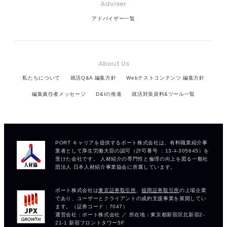
Adviser
アドバイザー一覧
About Us
私たちについて
就活Q&A 編集方針
Webテストコンテンツ 編集方針
編集責任者メッセージ
D&Iの推進
就活対策資料&ツール一覧