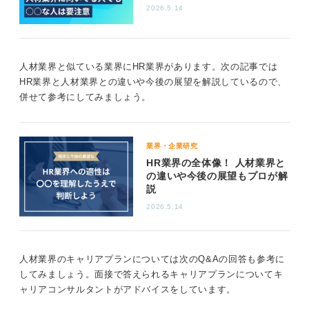
2026.5.14
・就業者の定着率をKPIに持っている
・夜間、休日の当番体制に公平性がある
・教育とメンター配備が整っている
人材業界と似ている業界にHR業界があります。次の記事では
会社選びは、IT、医療、製造のような業界特化の仕事
HR業界と人材業界との違いや今後の展望を解説しているので、
か、総合か、売上だけでなく定着、満足度があるKPIで
併せて参考にしてみましょう。
あるかを見ましょう。
法令研修の徹底、36協定運用、担当者数、案件数、離職
率、トラブル対応の体制などからも見極めることができ
業界・企業研究
ます。
HR業界の全体像！ 人材業界と
の違いや今後の展望もプロが解
自分に向くかは、顧客、スタッフ双方の「味方」でいら
説
れるか、法令順守意識が持てるか、短サイクルで意思決
定できるかで判断をしましょう。
2026.5.14
0
人材業界のキャリアプランについては次のQ&Aの回答も参考に
してみましょう。面接で答えられるキャリアプランについてキ
ャリアコンサルタントがアドバイスをしています。