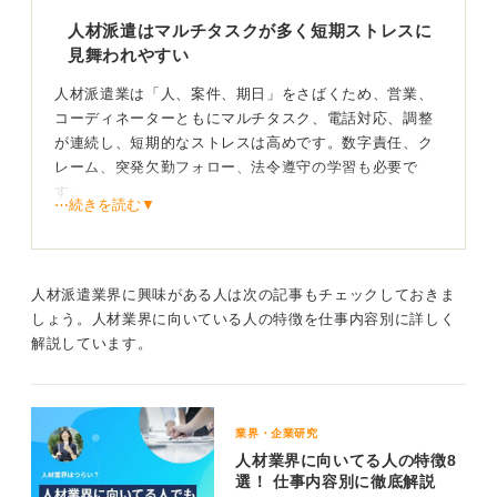
人材派遣はマルチタスクが多く短期ストレスに
見舞われやすい
人材派遣業は「人、案件、期日」をさばくため、営業、
コーディネーターともにマルチタスク、電話対応、調整
が連続し、短期的なストレスは高めです。数字責任、ク
レーム、突発欠勤フォロー、法令遵守の学習も必要で
す。
⋯続きを読む▼
一方、地域雇用への貢献、キャリア支援の手応えは大き
いでしょう。また、やりがいとしては、求職者の人生の
転機に貢献し、企業の生産性向上を支えることが挙げら
人材派遣業界に興味がある人は次の記事もチェックしておきま
れます。
しょう。人材業界に向いている人の特徴を仕事内容別に詳しく
解説しています。
5つの特徴で見極めて自分に合う会社か判断しよう
離職率の高さは会社差が大きく、ホワイトの特徴はおも
に以下になります。
業界・企業研究
人材業界に向いてる人の特徴8
・担当者1人あたりの稼働人数が適正である
選！ 仕事内容別に徹底解説
・法定帳票の運用が整備されている