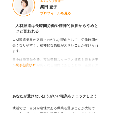
ルティング技能士
柴田 登子
プロフィールを見る
人材派遣は長時間労働や精神的負担からやめと
けと言われる
人材派遣業界が敬遠されがちな理由として、労働時間が
長くなりやすく、精神的な負担が大きいことが挙げられ
ます。
日中は派遣先企業、夜は登録スタッフと連絡を取る必要
⋯続きを読む▼
があり労働時間が長くなる傾向にあることや、企業とス
タッフの間に立って双方の要求に応えなければならない
精神的な負担が大きいことなどがその要因です。
仕事の幅が広い！ 国家レベルの事業に携われる魅力
がある
あなたが受けないほうがいい職業をチェックしよう
一方で、ただ人を企業に紹介するだけでなく、自治体の
就活では、自分が適性のある職業を選ぶことが大切で
事業を丸ごと請け負うなど、仕事の幅は非常に広く、社