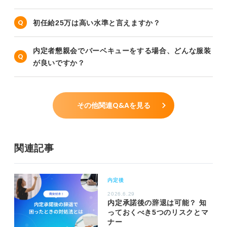
初任給25万は高い水準と言えますか？
内定者懇親会でバーベキューをする場合、どんな服装
が良いですか？
その他関連Q&Aを見る
関連記事
内定後
2026.6.29
内定承諾後の辞退は可能？ 知
っておくべき5つのリスクとマ
ナー