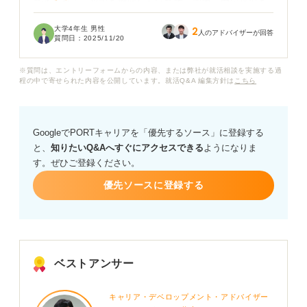
できるなら、辞退を撤回したいです。実際、内定辞退を
取り消すことはできるのでしょうか？ もし許されるので
大学4年生 男性
2
あれば、辞退してしまった企業に入社したいと考えてい
人のアドバイザーが回答
質問日：
2025/11/20
ます。
※質問は、エントリーフォームからの内容、または弊社が就活相談を実施する過
辞退の取り消しが認められるのであれば、どのような手
程の中で寄せられた内容を公開しています。就活Q&A 編集方針は
こちら
順や言い方でお願いすれば良いか教えていただけると嬉
しいです。
GoogleでPORTキャリアを「優先するソース」に登録する
と、
知りたいQ&Aへすぐにアクセスできる
ようになりま
す。ぜひご登録ください。
優先ソースに登録する
ベストアンサー
キャリア・デベロップメント・アドバイザー