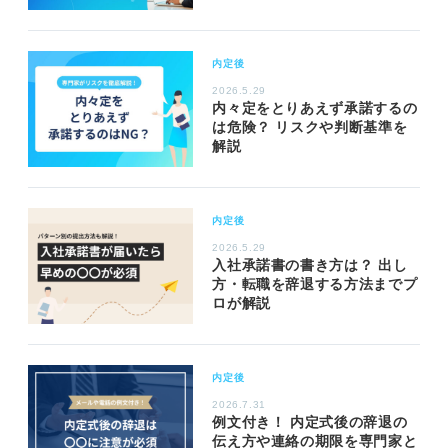
内定後
2026.5.29
内々定をとりあえず承諾するの
は危険？ リスクや判断基準を
解説
内定後
2026.5.29
入社承諾書の書き方は？ 出し
方・転職を辞退する方法までプ
ロが解説
内定後
2026.7.31
例文付き！ 内定式後の辞退の
伝え方や連絡の期限を専門家と