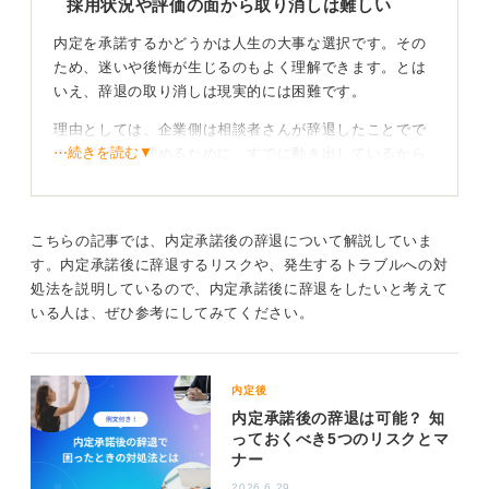
採用状況や評価の面から取り消しは難しい
い、結果的に採用した経験もあります。ただし、結果が
どうであれ、企業の判断を尊重し、真摯に受け止める姿
内定を承諾するかどうかは人生の大事な選択です。その
勢が大切です。
ため、迷いや後悔が生じるのもよく理解できます。とは
いえ、辞退の取り消しは現実的には困難です。
1
理由としては、企業側は相談者さんが辞退したことでで
⋯続きを読む▼
きた採用枠を埋めるために、すでに動き出しているから
です。たとえば、相談者さんの次に内定を出そうとして
いた別の就活生に、すでに内定の連絡をしているかもし
れません。
こちらの記事では、内定承諾後の辞退について解説していま
また、「一度内定を辞退した」という事実は、企業側に
す。内定承諾後に辞退するリスクや、発生するトラブルへの対
とって懸念材料になり得るうえに、さらにそれを撤回し
処法を説明しているので、内定承諾後に辞退をしたいと考えて
たいというのはより印象を悪くしかねません。取り消し
いる人は、ぜひ参考にしてみてください。
て入社できたとしても、そのイメージが付きまとうのを
覚悟する必要があります。
内定後
可能性はゼロではない！ 誠意と熱意を伝えよう
内定承諾後の辞退は可能？ 知
っておくべき5つのリスクとマ
ナー
それでもまだ取り返せる可能性がゼロかというとそうで
もありません。今一度採用担当の方に連絡してみること
2026.6.29