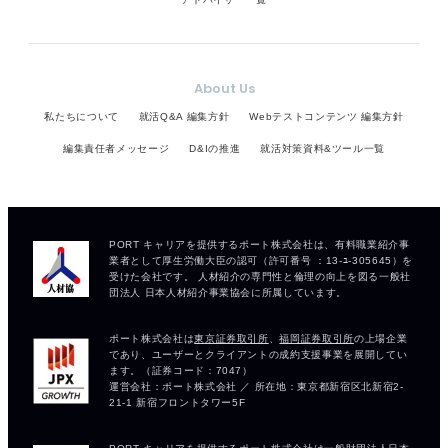
About Us
私たちについて
就活Q&A 編集方針
Webテストコンテンツ 編集方針
編集責任者メッセージ
D&Iの推進
就活対策資料&ツール一覧