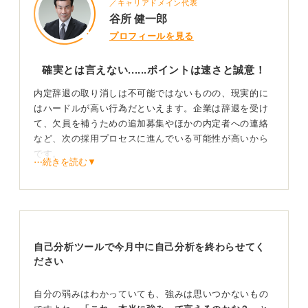
／キャリアドメイン代表
谷所 健一郎
プロフィールを見る
確実とは言えない......ポイントは速さと誠意！
内定辞退の取り消しは不可能ではないものの、現実的に
はハードルが高い行為だといえます。企業は辞退を受け
て、欠員を補うための追加募集やほかの内定者への連絡
など、次の採用プロセスに進んでいる可能性が高いから
です。
⋯続きを読む▼
あなたの辞退によって、すでに多くの調整がおこなわれ
ていると考えるべきでしょう。
それでも「どうしてもその企業で働きたい」という強い
気持ちがあるなら、ダメ元でも行動してみる価値はあり
自己分析ツールで今月中に自己分析を終わらせてく
ます。まずはできるだけ早く、採用担当者へ直接連絡し
ださい
てください。
メールではなく電話で連絡し、内定辞退の撤回を希望し
自分の弱みはわかっていても、強みは思いつかないもの
ている旨を誠実に伝えることで、あなたの真剣さがより