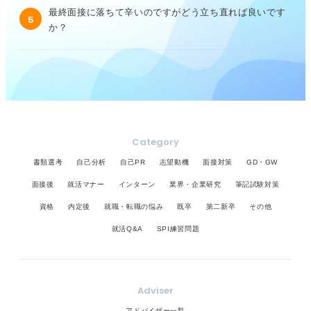
最終面接に落ちて辛いのですがどう立ち直れば良いです
5
か？
Category
書類選考
自己分析
自己PR
志望動機
面接対策
GD・GW
面接後
就活マナー
インターン
業界・企業研究
筆記試験対策
資格
内定後
就職・転職の悩み
既卒
第二新卒
その他
就活Q&A
SPI練習問題
Adviser
アドバイザー一覧