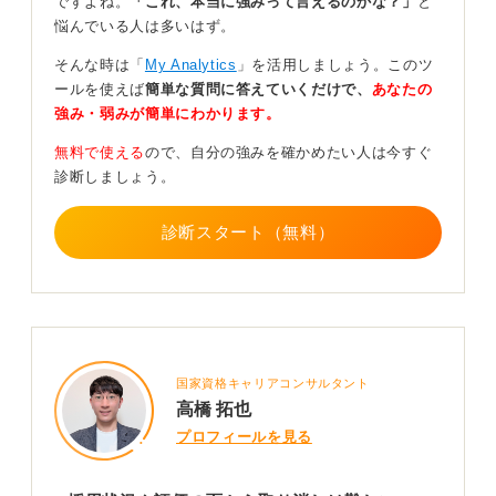
ですよね。
「これ、本当に強みって言えるのかな？」
と
伝わりやすくなります。
悩んでいる人は多いはず。
実際に連絡する際は、辞退を後悔している理由を具体的
そんな時は「
My Analytics
」を活用しましょう。このツ
に説明し、「なぜ改めて入社を強く希望するに至ったの
ールを使えば
簡単な質問に答えていくだけで、
あなたの
か」を明確に伝えましょう。さらに、他社ではなく「そ
強み・弱みが簡単にわかります。
の企業でなければならない」という強い熱意を示すこと
が重要です。
無料で使える
ので、自分の強みを確かめたい人は今すぐ
診断しましょう。
そのうえで、一度辞退したことにより企業の採用活動へ
影響を与えたことについて、謝罪を伝える必要があるこ
診断スタート（無料）
とも忘れてはなりません。
真摯な姿勢で企業の判断を受け止めよう
企業側としては、再度の辞退や入社後のミスマッチを懸
念するため、一度辞退した学生の再応募には慎重になる
国家資格キャリアコンサルタント
のが一般的です。しかし熱意と誠意がしっかりと伝われ
高橋 拓也
ば、状況次第で再検討する可能性もゼロではありませ
プロフィールを見る
ん。
私自身、採用担当者として内定辞退した方と再度向き合