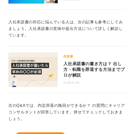
はできます。
その際には、できるだけ早く電話し、後悔の理由や熱意
入社承諾書の対応に悩んでいる人は、次の記事も参考にしてみ
を率直に伝えることが大切です。伝える際は、真摯さと
ましょう。入社承諾書の意味や提出方法について詳しく解説し
誠実さを心がけましょう。そして、最終判断は企業側に
ています。
委ねるしかないことを念頭に入れておく必要がありま
す。
就活はタイミングとご縁の世界でもあります。チャンス
内定後
を取り逃さないようにすることが大事ではあるものの、
入社承諾書の書き方は？ 出し
取り逃したとしても「それはそういう運命だった」と受
方・転職を辞退する方法までプ
け入れることも大事です。
ロが解説
「後悔先に立たず」の精神で、最終的に選んだ道が正解
2026.5.29
となるよう努力することも検討してみてください。
0
次のQ&Aでは、内定辞退の挽回ができるか？ の質問にキャリア
コンサルタントが回答しています。併せてチェックしておきま
しょう。