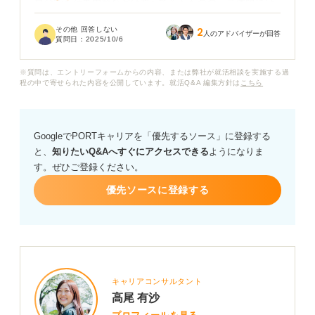
自分でも仕事内容などは調べてみたものの、具体的には
わからず、どのような点が「きつい」と言われるのか知
その他 回答しない
2
りたいです。
人のアドバイザーが回答
質問日：
2025/10/6
エンジニアとしてキャリアを積んでいきたいと思ってい
※質問は、エントリーフォームからの内容、または弊社が就活相談を実施する過
るのですが、運用保守の仕事から始めるのは避けるべき
程の中で寄せられた内容を公開しています。就活Q&A 編集方針は
こちら
なのでしょうか？
システム運用保守の仕事のリアルな部分や、向いている
GoogleでPORTキャリアを「優先するソース」に登録する
人の特徴などについて教えていただきたいです。
と、
知りたいQ&Aへすぐにアクセスできる
ようになりま
す。ぜひご登録ください。
優先ソースに登録する
キャリアコンサルタント
高尾 有沙