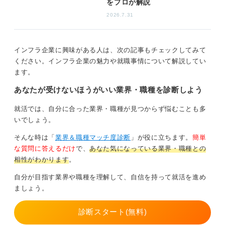
をプロが解説
せん。しかし、これは裏を返せば、細かな作業が得意
2026.7.31
で、責任感を持って物事に取り組める人にとっては、非
常に適性がある仕事だということです。
実際に、開発の仕事が合わずに苦しんでいた人が、運用
インフラ企業に興味がある人は、次の記事もチェックしてみて
保守の仕事では生き生きと活躍しているというケースも
ください。インフラ企業の魅力や就職事情について解説してい
少なくありません。同じIT業界でも、開発と運用保守と
ます。
では求められるスキルや特性がまったく異なりますの
あなたが受けないほうがいい業界・職種を診断しよう
で、もしIT業界に興味があるのであれば、一つの職種に
絞らず、幅広く調べてみることをお勧めします。
就活では、自分に合った業界・職種が見つからず悩むことも多
いでしょう。
そのうえで、自身の性格や強みがどちらに合っているの
かを見極めることが、納得のいくキャリア選択につなが
そんな時は「
業界＆職種マッチ度診断
」が役に立ちます。
簡単
りますよ。
な質問に答えるだけ
で、
あなた気になっている業界・職種との
相性がわかります
。
0
自分が目指す業界や職種を理解して、自信を持って就活を進め
ましょう。
診断スタート(無料)