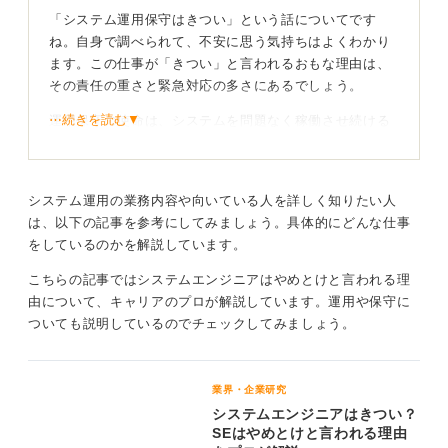
「システム運用保守はきつい」という話についてです
ね。自身で調べられて、不安に思う気持ちはよくわかり
ます。この仕事が「きつい」と言われるおもな理由は、
その責任の重さと緊急対応の多さにあるでしょう。
⋯続きを読む▼
運用保守の使命は、システムを問題なく稼働させ続ける
ことなので、たとえば銀行のATMシステムのように社会
に不可欠なシステムで障害が起きた場合、昼夜を問わ
ず、復旧するまで最優先で対応にあたる必要がありま
システム運用の業務内容や向いている人を詳しく知りたい人
す。
は、以下の記事を参考にしてみましょう。具体的にどんな仕事
こうした予期せぬ事態に冷静かつ柔軟に対応する力や、
をしているのかを解説しています。
強い責任感が求められる点が、大変だと感じる部分でし
こちらの記事ではシステムエンジニアはやめとけと言われる理
ょう。
由について、キャリアのプロが解説しています。運用や保守に
ついても説明しているのでチェックしてみましょう。
職種ごとの適性を見極めるのが重要！ 自分に合った
仕事でキャリアを築こう
業界・企業研究
また、日々の定期メンテナンスや報告書、手順書の作成
システムエンジニアはきつい？
といった、地道で細かい作業も非常に多く、大雑把な性
SEはやめとけと言われる理由
格の人や、すぐに焦ってしまう人にはつらいかもしれま