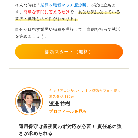
働きやすい環境かどうかの入社前確認は必ずおこな
そんな時は「
業界＆職種マッチ度診断
」が役に立ちま
おう！
す。
簡単な質問に答えるだけ
で、
あなた気になっている
業界・職種との相性がわかります
。
きつい労働環境を避けるには、自動化や効率化に積極的
な職場を選ぶこと、障害対応の手順や体制が整っている
自分が目指す業界や職種を理解して、自信を持って就活
かを確認することが重要です。
を進めましょう。
また、クラウド技術やセキュリティ、上流の設計・構築
診断スタート（無料）
へとスキルを広げることで、キャリアの選択肢も増えて
いきます。
まずは監視業務からはじめ、少しずつ担当範囲を広げて
いくのがおすすめです。
キャリアコンサルタント／勉強カフェ札幌大
0
通スタジオ代表
渡邊 裕樹
プロフィールを見る
運用保守は昼夜問わず対応が必要！ 責任感の強
さが求められる