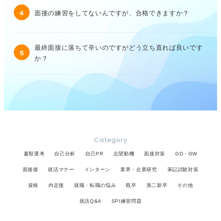
4
面接の練習をしてないんですが、合格できますか？
最終面接に落ちて辛いのですがどう立ち直れば良いです
5
か？
Category
書類選考
自己分析
自己PR
志望動機
面接対策
GD・GW
面接後
就活マナー
インターン
業界・企業研究
筆記試験対策
資格
内定後
就職・転職の悩み
既卒
第二新卒
その他
就活Q&A
SPI練習問題