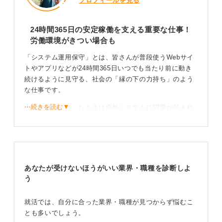
プロフィールを見る
24時間365日の安定稼働を支える重要な仕事！
労働環境がきつい場合も
「システム運用保守」とは、皆さんが普段使うWebサイ
トやアプリなどが24時間365日いつでも当たり前に動き
続けるように見守る、社会の「縁の下の力持ち」のよう
な仕事です。
⋯続きを読む▼
大変な面もあり、たとえば突然システムに問題が起きれ
ば夜中でも対応が必要ですし、絶対にミスが許されない
ため細かいルールに沿って毎日同じ作業を繰り返すこと
も多く、そうした点から「きつい」と感じる人もいるか
もしれません。
あなたが受けないほうがいい業界・職種を診断しよ
しかしその一方で、「社会の当たり前を守っている」と
う
いう大きな責任感とやりがいがあり、トラブルが起きた
ときにはまるで探偵のように原因を突き止めて解決に導
く知的な面白さもある、非常に魅力的な仕事です。
就活では、自分に合った業界・職種が見つからず悩むこ
とも多いでしょう。