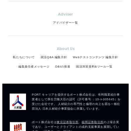
Adviser
アドバイザー一覧
About Us
私たちについて
就活Q&A 編集方針
Webテストコンテンツ 編集方針
編集責任者メッセージ
D&Iの推進
就活対策資料&ツール一覧