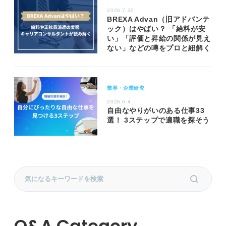
2026.7.30
BREXA Advan（旧アドバンテ
ック）はやばい？ 「給料が安
い」「評価と昇給の関係が見え
ない」などの噂をプロと紐解く
業界・企業研究
2026.6.4
自由なやりがいのある仕事33
選！ 3ステップで適職を探そう