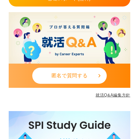
す。
また、技術力や問題解決力、現場との調整力など、幅広
いスキルを身に付けられる仕事でもあります。
向いているのは、課題を分析して改善策を考えることが
好きで、製造現場とコミュニケーションを取りながら成
果を出すことにやりがいを感じられる人です。逆に、急
な対応や残業の負荷にストレスを強く感じる人には厳し
い面もあります。
ネットの情報だけで判断せず、実際の現場や社員の声を
匿名で質問する
参考に、自分の働き方や価値観に合うかを確認すること
が大切です。
就活Q&A編集方針
0