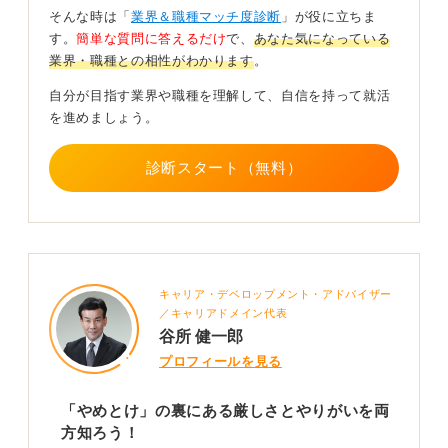
しかし実際は、会社から「いつまでに、これをこのよう
そんな時は「
業界＆職種マッチ度診断
」が役に立ちま
に改善しろ」と指示があっても、現場としては簡単には
す。
簡単な質問に答えるだけ
で、
あなた気になっている
できないこともよくあります。期限までに結果を出さな
業界・職種との相性がわかります
。
ければならないというプレッシャーの中で、計画を練
自分が目指す業界や職種を理解して、自信を持って就活
り、現場とコミュニケーションを取って調整し、何とか
を進めましょう。
数字を捻り出すという大変さがあるのは事実です。
こうした仕事に対して、「やり切った」「結果を出せ
診断スタート（無料）
た」「実際に生産効率が良くなった」ということにやり
がいを感じる人もいれば、「プレッシャーがつらすぎて
合わない」という人もいます。
その噂が業界を代表するものだと考えるのは危険！
自分に合うかどうかを大切に
キャリア・デベロップメント・アドバイザー
／キャリアドメイン代表
谷所 健一郎
ネット上の「残業が多い」「休日出勤がある」といった
プロフィールを見る
情報が一部の職場で事実であったとしても、それが業界
のすべてを代表するわけではないように、こうした「つ
らさ」の部分だけが切り取られて「やめとけ」という情
「やめとけ」の裏にある厳しさとやりがいを両
報になっている可能性もあります。そうした情報に振り
方知ろう！