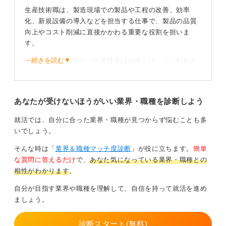
回されるのはやめましょう。
生産技術職は、製造現場での製品や工程の改善、効率
興味を持ったのであれば、自身で深く調べて判断するこ
化、新規設備の導入などを担当する仕事で、製品の品質
とが重要です。具体的には、OB・OG訪問、会社説明会
向上やコスト削減に直接かかわる重要な役割を担いま
への参加、企業のWebサイトの隅々まで読み込むなど、
す。
一次情報に触れる機会を増やしましょう。OB・OG訪問
⋯続きを読む▼
そのため、ネットで「生産技術はやめとけ」といわれる
のマッチングアプリを使えば、特定の職種の人から直接
背景には、実際の業務の厳しさがあることも事実です。
話を聞くこともできます。
たとえば、製造ラインのトラブル対応や納期対応で残業
そうすることで、仕事の具体的なイメージが湧き、自身
あなたが受けないほうがいい業界・職種を診断しよう
や休日出勤が発生することが少なくなく、急な対応を求
に合うかどうかを主体的に判断できるようになるはずで
められる場面もあります。また、改善や新規導入には幅
す。ネットの不確かな情報が原因で、あなたの天職にな
就活では、自分に合った業界・職種が見つからず悩むことも多
広い知識や調整力が求められ、社内外の多くの関係者と
るかもしれない仕事への扉を自ら閉ざしてしまうのは、
いでしょう。
折衝する必要があるため、精神的な負担を感じることも
あまりにももったいないことだと思います。
あるでしょう。
そんな時は「
業界＆職種マッチ度診断
」が役に立ちます。
簡単
0
な質問に答えるだけ
で、
あなた気になっている業界・職種との
自分の価値観に合うかが大切！ 現場の声も参考に判
相性がわかります
。
断しよう
自分が目指す業界や職種を理解して、自信を持って就活を進め
ましょう。
一方で、生産技術職にはやりがいも大きくあります。自
分の提案や改善策が目に見える形で製品や工程に反映さ
診断スタート(無料)
れ、効率化や品質向上に貢献できる点は大きな魅力で