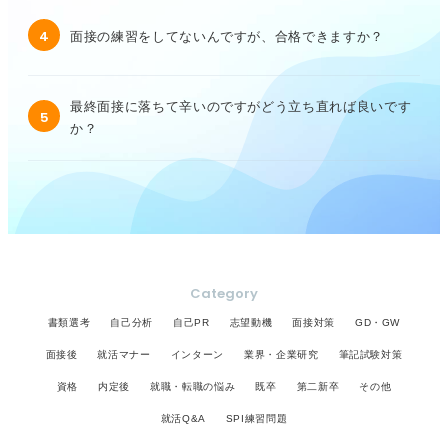
4
面接の練習をしてないんですが、合格できますか？
最終面接に落ちて辛いのですがどう立ち直れば良いです
5
か？
Category
書類選考
自己分析
自己PR
志望動機
面接対策
GD・GW
面接後
就活マナー
インターン
業界・企業研究
筆記試験対策
資格
内定後
就職・転職の悩み
既卒
第二新卒
その他
就活Q&A
SPI練習問題