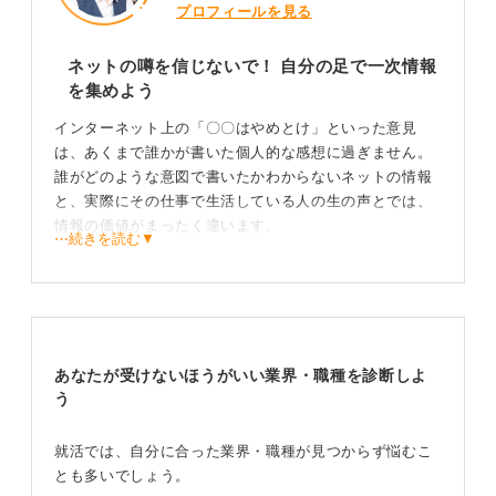
プロフィールを見る
ネットの噂を信じないで！ 自分の足で一次情報
を集めよう
インターネット上の「〇〇はやめとけ」といった意見
は、あくまで誰かが書いた個人的な感想に過ぎません。
誰がどのような意図で書いたかわからないネットの情報
と、実際にその仕事で生活している人の生の声とでは、
情報の価値がまったく違います。
⋯続きを読む▼
たとえば「生産技術」は、わかりやすくいうと「効率的
にかつ品質高くモノ作りができるようにする」仕事で
す。工場で今まで5人で作っていたものを3人にして人件
費を削減する、今まで1時間で100個作っていたのを40分
に短縮する、あるいは不良品や事故が起こった際にどこ
あなたが受けないほうがいい業界・職種を診断しよ
に原因があったかを見つけ、再発防止策を練るなど、そ
う
の業務は多岐にわたります。
物事を分析したり、仮説を立てたり、論理的に物事を考
就活では、自分に合った業界・職種が見つからず悩むこ
えることが得意な人が向いていると言えるでしょう。
とも多いでしょう。