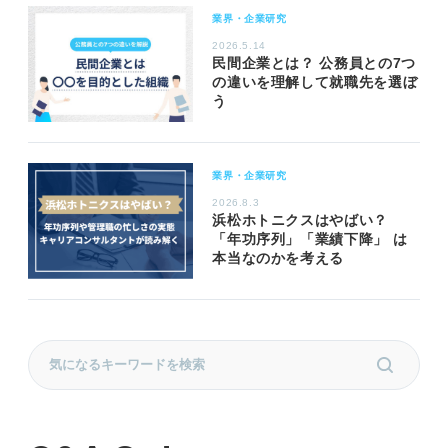
業界・企業研究
2026.5.14
民間企業とは？ 公務員との7つ
の違いを理解して就職先を選ぼ
う
業界・企業研究
2026.8.3
浜松ホトニクスはやばい？
「年功序列」「業績下降」 は
本当なのかを考える