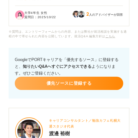
理由は一体何なのでしょうか？
大学4年生 女性
2
自分で調べたところ、たしかに残業が多い・休日出勤が
人のアドバイザーが回答
質問日：
2025/10/22
あるなどという情報はありましたが、皆さんのご意見を
お伺いしたいです。
※質問は、エントリーフォームからの内容、または弊社が就活相談を実施する過
程の中で寄せられた内容を公開しています。就活Q&A 編集方針は
こちら
生産技術の仕事は、具体的にどういった点が大変なので
しょうか？ やりがいを感じられそうな仕事だと思ってい
たので、そのギャップに戸惑っています。
GoogleでPORTキャリアを「優先するソース」に登録する
と、
知りたいQ&Aへすぐにアクセスできる
ようになりま
生産技術職のリアルな働き方や向き・不向きなど、詳し
す。ぜひご登録ください。
い方がいらっしゃれば教えていただきたいです。
優先ソースに登録する
キャリアコンサルタント／勉強カフェ札幌大
通スタジオ代表
渡邊 裕樹