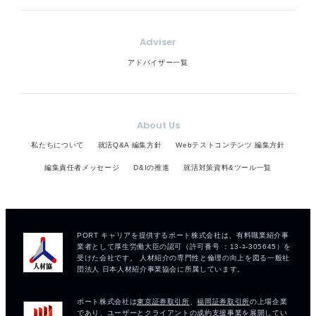
Adviser
アドバイザー一覧
About Us
私たちについて
就活Q&A 編集方針
Webテストコンテンツ 編集方針
編集責任者メッセージ
D&Iの推進
就活対策資料&ツール一覧