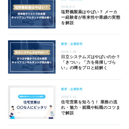
2026.8.3
塩野義製薬はやばい？ メーカ
ー経験者が将来性や業績の実態
を解説
業界・企業研究
2026.7.30
日立システムズはやばいのか？
「きつい」「力を発揮しづら
い」の噂をプロと紐解く
業界・企業研究
2026.5.14
住宅営業を知ろう！ 業務の流
れ・魅力・就職や転職のコツま
で解説