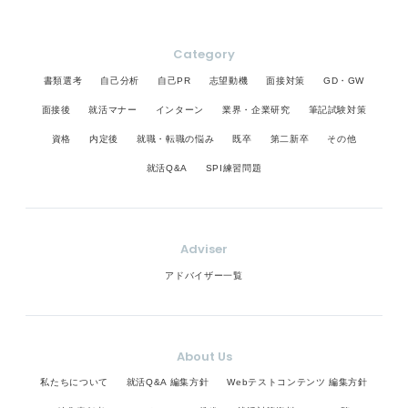
Category
書類選考
自己分析
自己PR
志望動機
面接対策
GD・GW
面接後
就活マナー
インターン
業界・企業研究
筆記試験対策
資格
内定後
就職・転職の悩み
既卒
第二新卒
その他
就活Q&A
SPI練習問題
Adviser
アドバイザー一覧
About Us
私たちについて
就活Q&A 編集方針
Webテストコンテンツ 編集方針