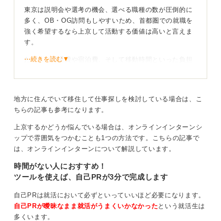
ります。
東京は説明会や選考の機会、選べる職種の数が圧倒的に
多く、OB・OG訪問もしやすいため、首都圏での就職を
大切なのは、あなたが仕事や生活において何を優先した
強く希望するなら上京して活動する価値は高いと言えま
いのかという「就活の軸」をまず明確にすることです。
す。
お金なのか、やりがいなのか、働く環境なのか、プライ
ベートの充実なのか。
⋯続きを読む▼
ただし、交通費や宿泊費、そして移動時間といった負担
が大きいのも事実です。そこでお勧めなのが、オンライ
そのうえで、東京と地元の両方の選択肢について情報収
ンで参加できる説明会や一次面接を最大限に活用し、最
集を進め、自身の価値観に最も合う道を選んでくださ
終面接など、どうしても対面が必要な選考段階に絞って
い。必ずしも「就職＝上京」と考えず、自身の人生全体
地方に住んでいて移住して仕事探しを検討している場合は、こ
上京するという二段階の戦略です。
の豊かさという視点も持って、じっくり検討することを
ちらの記事も参考になります。
お勧めします。
上京する際は、受けたい企業の選考を同じ週に集中させ
上京するかどうか悩んでいる場合は、オンラインインターンシ
るなど、日程を工夫することで費用と時間のロスを最小
ップで雰囲気をつかむことも1つの方法です。こちらの記事で
0
限に抑えられます。
は、オンラインインターンについて解説しています。
地元就職の優位性も考慮を！ 中長期の視点で判断し
時間がない人におすすめ！
よう
ツールを使えば、自己PRが3分で完成します
自己PRは就活において必ずといっていいほど必要になります。
最終的に東京に住むか、地元に戻るかは、内定先の企業
自己PRが曖昧なまま就活がうまくいかなかった
という就活生は
の配属エリアの傾向や初任給、住宅手当の有無などを考
多くいます。
慮し、トータルコストを比較して判断しましょう。