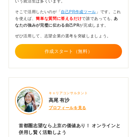
いう就活生は多くいます。
地方から東京へ選考を受けに行くための交通費や滞在費
も負担になるでしょう。
そこで活用したいのが「
自己PR作成ツール
」です。これ
を使えば、
簡単な質問に答えるだけ
で誰であっても,
あ
ただし、この就活費用については、近年オンライン選考
なたの強みが完璧に伝わる自己PR
が完成します。
を導入する企業が増えていますし、最終面接の交通費を
支給してくれる企業や、地方で説明会・選考会を実施す
ぜひ活用して、志望企業の選考を突破しましょう。
る企業もありますので、工夫次第で負担を軽減すること
は可能です。費用面だけで上京を諦める必要はありませ
作成スタート（無料）
ん。
上京だけがすべてではない！ 自分の就活の軸に合っ
た選択を
もし、現時点で「絶対にこの仕事がしたい」という強い
キャリアコンサルタント
希望がないのであれば、地元での就職も非常に魅力的な
高尾 有沙
選択肢です。地元であれば、生活コストを抑えられます
プロフィールを見る
し、満員電車でのつらい通勤を避け、場合によっては車
通勤で快適に過ごせるかもしれません。
首都圏志望なら上京の価値あり！ オンラインと
家賃が安ければ、若いうちから持ち家や車を持つといっ
併用し賢く活動しよう
た、東京では難しい豊かさを手に入れられる可能性もあ