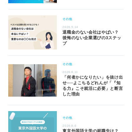
その他
2026.5.14
退職金のない会社はやばい？
後悔のない企業選びの3ステッ
プ
その他
2026.6.11
「何者かになりたい」を抜け出
せ──よこちるどれんが「『知
る力』こそ就活に必要」と断言
した理由
その他
2026.8.6
東京外国語大学の就職先は？