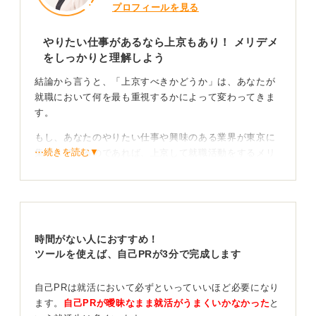
プロフィールを見る
やりたい仕事があるなら上京もあり！ メリデメ
をしっかりと理解しよう
結論から言うと、「上京すべきかどうか」は、あなたが
就職において何を最も重視するかによって変わってきま
す。
もし、あなたのやりたい仕事や興味のある業界が東京に
⋯続きを読む▼
集中しているのであれば、上京して就職活動をするメリ
ットは大きいでしょう。東京には企業の数が圧倒的に多
く、選択肢の幅は格段に広がります。
また、一般的に地方企業よりも給与水準や待遇が良い傾
向にあること、多様な働き方が選べることなども魅力で
時間がない人におすすめ！
す。情報や人が集まる刺激的な環境で働きたいという希
ツールを使えば、自己PRが3分で完成します
望があるなら、東京での就職を目指す価値は十分にあり
ます。
自己PRは就活において必ずといっていいほど必要になり
一方で、デメリットもあるのです。まず、東京での一人
ます。
自己PRが曖昧なまま就活がうまくいかなかった
と
暮らしには高い生活費、特に家賃がかかります。また、