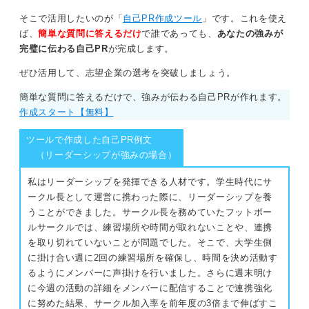
そこで活用したいのが「
自己PR作成ツール
」です。これを使え
また、もしあなたがインフラ、地方銀行、地元のメーカ
ば、
簡単な質問に答えるだけ
で誰であっても、
あなたの強みが
ーといった地域密着型の業界を志望しているなら、無理
完璧に伝わる自己PR
が完成します。
に上京せず地元で就職活動を進めることにも大きなメリ
ットがあります。
ぜひ活用して、志望企業の選考を突破しましょう。
将来的な転勤の可能性や家族の事情なども含め、中長期
簡単な質問に答えるだけで、強みが伝わる自己PRが作れます。
的なライフプランの中で、自身にとって最適な選択をす
作成スタート【無料】
ることが、後悔のない就職活動につながるでしょう。
ツールで作成した自己PR例文
0
（リーダーシップが強みの場合）
私はリーダーシップを発揮できる人材です。学生時代にサ
ークル長として運営に携わった際に、リーダーシップを養
うことができました。サークル長を務めていたフットボー
ルサークルでは、練習場所や時間が取れないことや、連携
を取り切れていないことが問題でした。そこで、大学生側
に掛け合い週に2回の練習場所を確保し、時間を決め活動す
るようにメンバーに声掛けを行いました。さらに週末明け
に今週の活動の詳細をメンバーに配信することで連携強化
に努めた結果、サークル加入率を前年度の3倍まで伸ばすこ