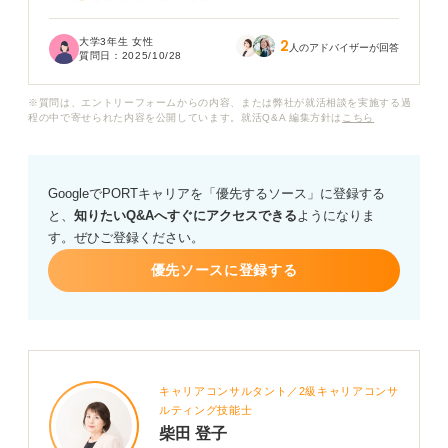
るかでとても迷っています。
大学3年生 女性
2
上京して就活をすることのメリットやデメリット、費用
人のアドバイザーが回答
質問日：
2025/10/28
や就活スケジュール面のことなど、わからないことだら
けなので具体的に教えていただきたいです。
※質問は、エントリーフォームからの内容、または弊社が就活相談を実施する過
程の中で寄せられた内容を公開しています。就活Q&A 編集方針は
こちら
また、東京で就活してそのまま東京で就職するのと、地
元で就職するのでは、その後のキャリアにどのような違
いが出てくるのでしょうか？
GoogleでPORTキャリアを「優先するソース」に登録する
と、
知りたいQ&Aへすぐにアクセスできる
ようになりま
す。ぜひご登録ください。
優先ソースに登録する
キャリアコンサルタント／2級キャリアコンサ
ルティング技能士
柴田 登子