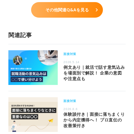
その他関連Q&Aを見る
関連記事
面接対策
2026.5.14
例文あり｜就活で話す意気込み
を場面別で解説！ 企業の意図
や注意点も
面接対策
2026.8.6
体験談付き｜面接に落ちまくり
から内定獲得へ！ プロ直伝の
改善策付き