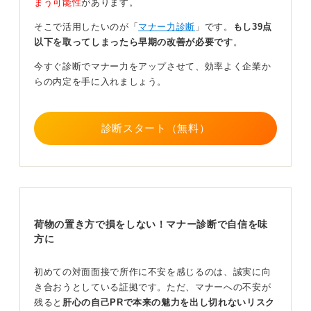
まう可能性
があります。
ない場合はカバンの横にまとめて置く形で問題ありませ
ん。
そこで活用したいのが「
マナー力診断
」です。
もし39点
以下を取ってしまったら早期の改善が必要です
。
静かで丁寧な動作がカギ！ 社会人マナーを見せよう
今すぐ診断でマナー力をアップさせて、効率よく企業か
らの内定を手に入れましょう。
荷物の扱いで大切なのは「動作の静かさ」と「整えて置
く姿勢」です。
乱雑に置くと落ち着きのない印象を与えますが、静かに
診断スタート（無料）
まとめて置けばそれだけで丁寧さが伝わります。
面接官はこういう点からも「社会人としての基本的マナ
ーが身に付いているか」を見ているので、荷物の扱い方
まで意識して臨むことが、好印象につながるでしょう。
細かい所作ですが、準備しておくことで自信をもって面
荷物の置き方で損をしない！マナー診断で自信を味
接に臨めますよ。
方に
0
初めての対面面接で所作に不安を感じるのは、誠実に向
き合おうとしている証拠です。ただ、マナーへの不安が
残ると
肝心の自己PRで本来の魅力を出し切れないリスク