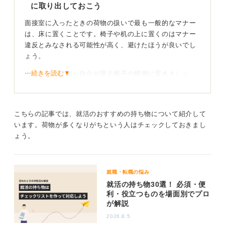
に取り出しておこう
面接室に入ったときの荷物の扱いで最も一般的なマナー
は、床に置くことです。椅子や机の上に置くのはマナー
違反とみなされる可能性が高く、避けたほうが良いでし
ょう。
⋯続きを読む▼
カバンであれば、自分が座る椅子の横側に置きましょ
う。そのため、カバンが「自立」するものを選ぶと安心
です。置いたカバンが横倒しになってしまうと、やや印
象が悪くなるでしょう。
こちらの記事では、就活のおすすめの持ち物について紹介して
荷物を床に置くときは、エントリーシート（ES）のコピ
います。荷物が多くなりがちという人はチェックしておきまし
ーやメモ帳などを素早く取り出し、カバンの上に置いた
ょう。
り、膝の上に置いたりするとスムーズです。
入室から退室まで評価対象！ 丁寧な振る舞いを心掛
就職・転職の悩み
けよう
就活の持ち物30選！ 必須・便
利・役立つものを場面別でプロ
が解説
また、コートについては控え室や受付で入室をうながさ
れたら、脱いで裏返しに畳んでおきましょう。裏返しに
2026.8.5