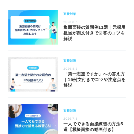
面接対策
2026.8.6
集団面接の質問例11選｜元採用
担当が例文付きで回答のコツを
解説
面接対策
2026.8.6
「第一志望ですか」への答え方
｜15例文付きでコツや注意点を
解説
面接対策
2026.7.8
一人でできる面接練習の方法5
選【模擬面接の動画付き】