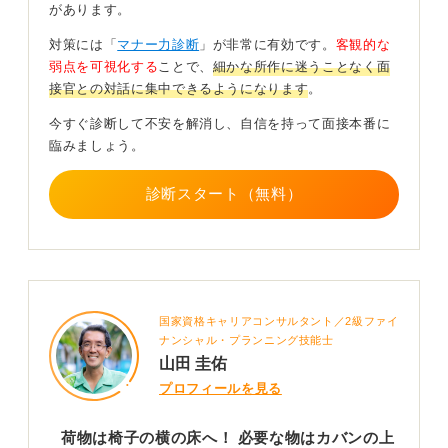
があります。
対策には「
マナー力診断
」が非常に有効です。
客観的な
弱点を可視化する
ことで、
細かな所作に迷うことなく面
接官との対話に集中できるようになります
。
今すぐ診断して不安を解消し、自信を持って面接本番に
臨みましょう。
診断スタート（無料）
国家資格キャリアコンサルタント／2級ファイ
ナンシャル・プランニング技能士
山田 圭佑
プロフィールを見る
荷物は椅子の横の床へ！ 必要な物はカバンの上