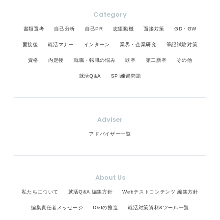
Category
書類選考
自己分析
自己PR
志望動機
面接対策
GD・GW
面接後
就活マナー
インターン
業界・企業研究
筆記試験対策
資格
内定後
就職・転職の悩み
既卒
第二新卒
その他
就活Q&A
SPI練習問題
Adviser
アドバイザー一覧
About Us
私たちについて
就活Q&A 編集方針
Webテストコンテンツ 編集方針
編集責任者メッセージ
D&Iの推進
就活対策資料&ツール一覧