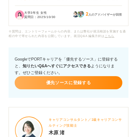
に置くべきなのか、それとも床に置くのがマナーなので
しょうか？
大学3年生 女性
2
人のアドバイザーが回答
質問日：
2025/10/30
失礼のないようにしたいのですが、どうするのが良いか
教えていただきたいです。また、上着やそのほかの持ち
※質問は、エントリーフォームからの内容、または弊社が就活相談を実施する過
物の扱いについても、印象の良くするコツなどがあれば
程の中で寄せられた内容を公開しています。就活Q&A 編集方針は
こちら
併せて教えていただけると助かります。
GoogleでPORTキャリアを「優先するソース」に登録する
と、
知りたいQ&Aへすぐにアクセスできる
ようになりま
す。ぜひご登録ください。
優先ソースに登録する
キャリアコンサルタント／1級キャリアコンサ
ルティング技能士
木原 渚