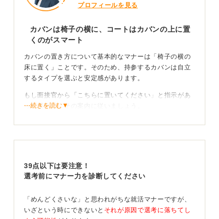
プロフィールを見る
カバンは椅子の横に、コートはカバンの上に置
くのがスマート
カバンの置き方について基本的なマナーは「椅子の横の
床に置く」ことです。そのため、持参するカバンは自立
するタイプを選ぶと安定感があります。
もし面接官から「こちらに置いてください」と指示があ
⋯続きを読む▼
った場合は、その案内に従いましょう。
コートは、建物に入る前に脱いでおくのが原則です。受
付や待合室で脱ぎ、腕にかけたり畳んで持ち込みます。
面接室ではカバンの上に静かに重ねておくとスマートで
す。
39点以下は要注意！
上着（ジャケット）は、原則として入室前に着ておきま
選考前にマナー力を診断してください
しょう。
「めんどくさいな」と思われがちな就活マナーですが、
そのほかの持ち物、たとえば傘やペットボトルなどは、
いざという時にできないと
それが原因で選考に落ちてし
面接室には持ち込まないのが望ましいですが、やむを得