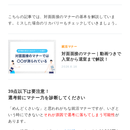
することで、外のほこりや汚れを室内に持ち込まないと
いう配慮を示すことができます。
こちらの記事では、対面面接のマナーの基本を解説していま
面接官がいる面接室に入ってから脱ぐのはマナー違反と
す。ミスした場合のリカバリーもチェックしていきましょう。
みなされる可能性があるため、腕にかけて持っていく
か、畳んでカバンに添えるなどして持っていきましょ
う。
面接室に入った後は、コートはカバンの上に重ねて置く
就活マナー
のが最も丁寧に見えます。置き場所に困る場合は、「こ
対面面接のマナー｜動画つきで
入室から退室まで解説！
ちらに置かせていただいてもよろしいでしょうか」と面
接官に尋ねると良いでしょう。
2026.6.16
退室時については、面接をしていただいたことに対し丁
寧にお礼を述べ、深く一礼したあと、すべての荷物を静
かに持ちます。ドアの前で再度面接官のほうを向き、
39点以下は要注意！
「失礼します」と一礼してから退室すると、丁寧な印象
選考前にマナー力を診断してください
を残せるでしょう。
「めんどくさいな」と思われがちな就活マナーですが、いざと
いう時にできないと
それが原因で選考に落ちてしまう可能性
が
0
あります。