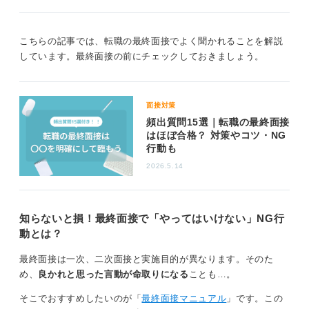
また、第三者からのフィードバックを得るために面接練
習をおこなうのも効果的です。自分では気付けない改善
こちらの記事では、転職の最終面接でよく聞かれることを解説
点を発見するきっかけになります。
しています。最終面接の前にチェックしておきましょう。
キャリア支援サービスなどを活用し、アドバイザーに模
擬面接を依頼する方法も良いですね。しっかり準備し、
自信を持って最終面接に挑んでください！
面接対策
頻出質問15選｜転職の最終面接
0
はほぼ合格？ 対策やコツ・NG
行動も
2026.5.14
知らないと損！最終面接で「やってはいけない」NG行
動とは？
最終面接は一次、二次面接と実施目的が異なります。そのた
め、
良かれと思った言動が命取りになる
ことも…。
そこでおすすめしたいのが「
最終面接マニュアル
」です。この