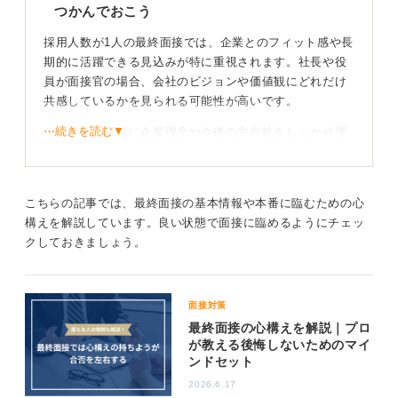
つかんでおこう
採用人数が1人の最終面接では、企業とのフィット感や長
期的に活躍できる見込みが特に重視されます。社長や役
員が面接官の場合、会社のビジョンや価値観にどれだけ
共感しているかを見られる可能性が高いです。
⋯続きを読む▼
そのため、事前に企業理念や今後の方向性をしっかり理
解しておきましょう。具体的な対策として、社長や役員
のプロフィールを調べることをおすすめします。
インターネットで経歴やインタビュー記事を読み、考え
こちらの記事では、最終面接の基本情報や本番に臨むための心
方や企業に対する思いを把握しておくと、面接中に共通
構えを解説しています。良い状態で面接に臨めるようにチェッ
の話題を提供できる可能性が高まります。
クしておきましょう。
第三者の視点がカギ！ 面接練習で自信をつけよう
面接対策
自己アピールでは、長期的な視点で自社にどのように貢
最終面接の心構えを解説｜プロ
が教える後悔しないためのマイ
献できるかを具体的に述べることが重要です。自分のス
ンドセット
キルや経験が、企業の目指す方向性とどう一致するの
か、納得感のあるストーリーを用意しましょう。
2026.6.17