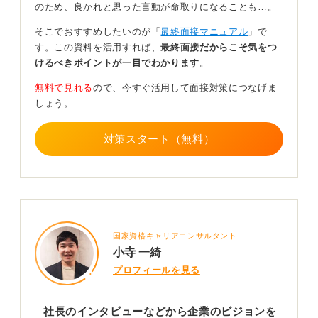
のため、良かれと思った言動が命取りになることも…。
し、一貫性を持って語れるようにすることが大切です。
そこでおすすめしたいのが「
最終面接マニュアル
」で
また、役員面接では、会社の方向性や価値観に共感して
す。この資料を活用すれば、
最終面接だからこそ気をつ
いる姿勢を示すと好印象でしょう。「御社の〇〇な取り
けるべきポイントが一目でわかります
。
組みに共感し、自分の経験を活かして□□の面で貢献した
い」というように具体的に伝えることで、あなたの熱意
無料で見れる
ので、今すぐ活用して面接対策につなげま
がより伝わりやすくなります。
しょう。
とにかく自信を持って臨むことが一番のアピールです。
対策スタート（無料）
最終面接は相性を確認する場でもあるため、自然体で自
分らしさを出すことを心掛けてください。
0
国家資格キャリアコンサルタント
小寺 一綺
プロフィールを見る
社長のインタビューなどから企業のビジョンを