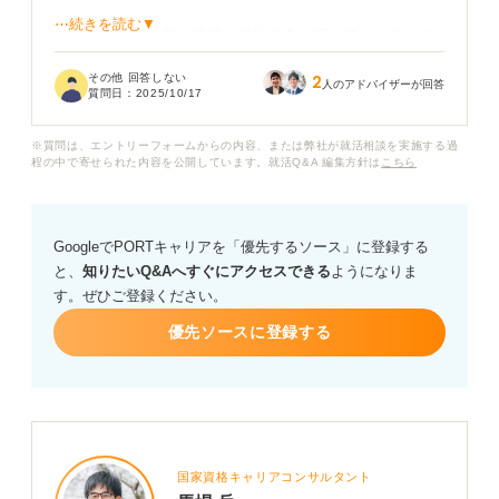
⋯続きを読む▼
最終面接は、社長や役員が担当すると聞いています。こ
れまでとは違う視点から見られるのではないかと思うの
その他 回答しない
2
ですが、どのような質問をされるのか、どのような準備
人のアドバイザーが回答
質問日：
2025/10/17
をしておけば良いのでしょうか？
※質問は、エントリーフォームからの内容、または弊社が就活相談を実施する過
また、採用人数が1人しかいない場合だと、どのような点
程の中で寄せられた内容を公開しています。就活Q&A 編集方針は
こちら
が重視されるのでしょうか？ 最終面接を突破するため
に、今からできる対策や、面接でのアピール方法につい
て、何かアドバイスをお願いいたします。
GoogleでPORTキャリアを「優先するソース」に登録する
と、
知りたいQ&Aへすぐにアクセスできる
ようになりま
す。ぜひご登録ください。
優先ソースに登録する
国家資格キャリアコンサルタント