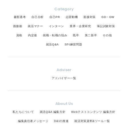
Category
書類選考
自己分析
自己PR
志望動機
面接対策
GD・GW
面接後
就活マナー
インターン
業界・企業研究
筆記試験対策
資格
内定後
就職・転職の悩み
既卒
第二新卒
その他
就活Q&A
SPI練習問題
Adviser
アドバイザー一覧
About Us
私たちについて
就活Q&A 編集方針
Webテストコンテンツ 編集方針
編集責任者メッセージ
D&Iの推進
就活対策資料&ツール一覧