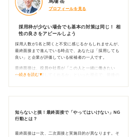
馬場 岳
プロフィールを見る
採用枠が少ない場合でも基本の対策は同じ！ 相
性の良さをアピールしよう
採用人数が1名と聞くと不安に感じるかもしれませんが、
最終面接まで進んでいる時点で、あなたは「採用しても
良い」と企業が評価している候補者の一人です。
最終面接は、役員や社長が「この人と一緒に働きたい
⋯続きを読む▼
か」「長く活躍してくれるか」といった視点で、最後の
意思決定をする場だと考えましょう。
これまでの面接との一貫性が見られる！ 企業に対す
る共感点を伝えよう
知らないと損！最終面接で「やってはいけない」NG
質問内容も、スキル確認よりは「なぜ当社なのか」「将
行動とは？
来どうなりたいのか」「入社後どんな貢献ができるか」
といった、動機や人柄にかかわるものが中心となりま
最終面接は一次、二次面接と実施目的が異なります。そ
す。対策としては、これまでの面接で話した内容を整理