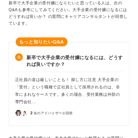
新卒で大手企業の受付嬢になりたいと思っている人は、次の
その「安定性」や、長く在籍できるからこそ得られる
Q&Aも参考にしてみてください。大手企業の受付嬢になるには
「成長の機会」というものもあるはずです。成長のスピ
どうすれば良いか？ の質問にキャリアコンサルタントが回答し
ードは早くなくとも、着実にスキルアップの機会を与え
ています。
てもらえる可能性もあります。
年収と、そうした安定性や成長の機会、そして雇用形態
Q&A
もっと知りたい
を天秤にかけながら考えていくと良いと思います。
0
新卒で大手企業の受付嬢になるには、どうす
れば良いですか？
正社員の道は厳しいことも！ 探し方に注意 大手企業の
「受付」という職種で正社員として採用されるのは、非
常にまれなケースです。多くの場合、受付業務は外部の
専門会社…
2
名のアドバイザーが回答