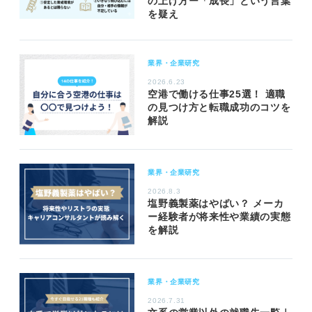
の上げ方ー「成長」という言葉
を疑え
業界・企業研究
2026.6.23
空港で働ける仕事25選！ 適職
の見つけ方と転職成功のコツを
解説
業界・企業研究
2026.8.3
塩野義製薬はやばい？ メーカ
ー経験者が将来性や業績の実態
を解説
業界・企業研究
2026.7.31