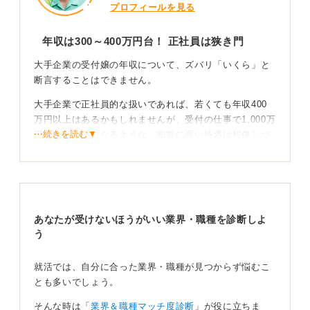
プロフィールを見る
年収は300～400万円台！ 正社員は狭き門
大手企業の受付嬢の年収について、ズバリ「いくら」と
断言することはできません。
大手企業で正社員的な扱いであれば、若くても年収400
万円以上はあるかもしれませんが、受付の仕事で1,000万
⋯続きを読む▼
円プレイヤーになるような、非常に高い待遇は想像しづ
らいです。年齢にもよるでしょうが、大ベテランが務め
るというイメージもあまりありません。
年収レンジとしては、大体300万円から400万円台ぐらい
だと考えるのが妥当でしょう。
あなたが受けないほうがいい業界・職種を診断しよ
ただし、何かの縁故採用などであれば話は別かもしれま
う
せんが、最近は「正社員」として受付を採用している企
業は非常に少なくなっているのではないかと思います。
就活では、自分に合った業界・職種が見つからず悩むこ
とも多いでしょう。
おそらく、およその企業では派遣社員や契約社員という
形になっているのではないでしょうか。
そんな時は「
業界＆職種マッチ度診断
」が役に立ちま