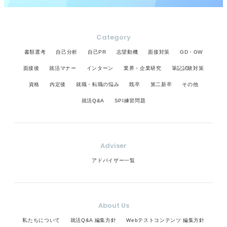
Category
書類選考
自己分析
自己PR
志望動機
面接対策
GD・GW
面接後
就活マナー
インターン
業界・企業研究
筆記試験対策
資格
内定後
就職・転職の悩み
既卒
第二新卒
その他
就活Q&A
SPI練習問題
Adviser
アドバイザー一覧
About Us
私たちについて
就活Q&A 編集方針
Webテストコンテンツ 編集方針