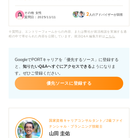
般的に大手企業の受付嬢の年収はどのくらいが相場なの
でしょうか？
その他 女性
2
人のアドバイザーが回答
質問日：
2025/11/11
また正社員や契約社員など雇用形態によって年収に大き
な差があるのか、昇給やキャリアアップの可能性も気に
※質問は、エントリーフォームからの内容、または弊社が就活相談を実施する過
なります。
程の中で寄せられた内容を公開しています。就活Q&A 編集方針は
こちら
この仕事を目指すうえでの現実的な年収イメージや、知
っておくべきことについて何かアドバイスをお願いしま
GoogleでPORTキャリアを「優先するソース」に登録する
す。
と、
知りたいQ&Aへすぐにアクセスできる
ようになりま
す。ぜひご登録ください。
優先ソースに登録する
国家資格キャリアコンサルタント／2級ファイ
ナンシャル・プランニング技能士
山田 圭佑