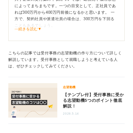
によってまちまちです。一つの目安として、正社員であ
れば300万円から400万円前後になるかと思います。 一
方で、契約社員や派遣社員の場合は、300万円を下回る
こともあるでしょう。
⋯続きを読む▼
受付の仕事は「企業の顔」としての立ち回りが求められ
るため、高い接遇力、社内外との調整能力、そして効率
的なスケジュール管理やITツールの活用能力が必要とさ
こちらの記事では受付事務の志望動機の作り方について詳しく
れます。これらのスキルは、他の業種や職種でも評価さ
解説しています。受付事務として就職しようと考えている人
れるポイントです。
は、ぜひチェックしてみてください。
キャリアパスとしては、社内の総務や広報といった関連
部署へキャリアチェンジするケースが考えられます。
志望動機
安定性やそのなかにある成長の機会が魅力
【テンプレ付】受付事務に受か
る志望動機5つのポイント徹底
解説！
年収自体は低めというイメージがあるかもしれません
が、年収だけに目を向けるべきではありません。受付を
2026.5.14
置くような企業は、比較的規模が大きく、経営が安定し
ていることが多いと思われます。