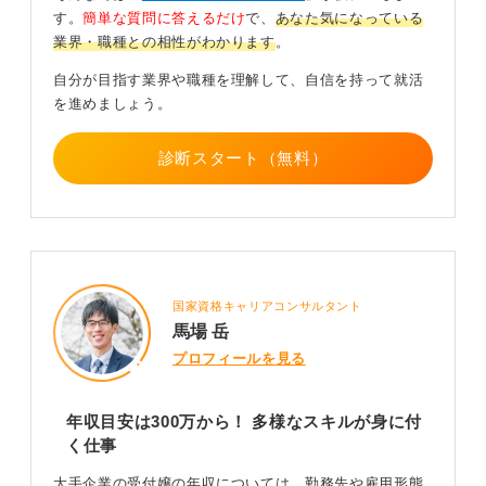
す。
簡単な質問に答えるだけ
で、
あなた気になっている
キャリアアップを目指すならスキルを活かした他の
業界・職種との相性がわかります
。
接客関連へのチャレンジなどがある
自分が目指す業界や職種を理解して、自信を持って就活
を進めましょう。
もし、受付の経験をキャリアアップにつなげたいと考え
るなら、2つの道が考えられます。 一つは、「会社の
顔」としてマルチタスクをこなし、ホスピタリティを高
診断スタート（無料）
めてきた経験を活かし、他の接客関係の職種でキャリア
アップを図る道です。
もう一つは、その企業内に残る道です。これは少し昭和
の考え方になりますが、かつては若いうちは受付に配属
し、ある程度年齢を重ねたら、より若い人に交代させ、
国家資格キャリアコンサルタント
ベテランは総務や広報といったバックエンド（後方業
馬場 岳
務）に配置転換させる、というのが当たり前でした。
プロフィールを見る
ただ、今もそうした運用をしているかは正直怪しいとこ
ろで、現在はほとんどが派遣社員や契約社員に切り替わ
年収目安は300万から！ 多様なスキルが身に付
っているのではないかと推測します。
く仕事
0
大手企業の受付嬢の年収については、勤務先や雇用形態