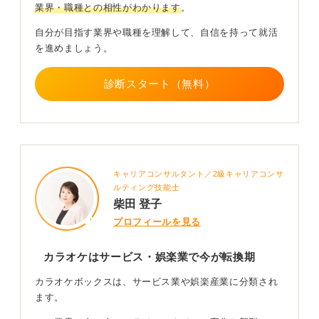
業界・職種との相性がわかります
。
単に「歌うだけの空間」から「エンタメを体験・デザイ
ンできる空間」へと変化してきているのです。
自分が目指す業界や職種を理解して、自信を持って就活
を進めましょう。
学生の就職活動においてはこのサービスを今後どう進化
させていきたいか、人を楽ませる先にどんな価値を届け
たいかという視点を持つと良いかと思います。
診断スタート（無料）
0
キャリアコンサルタント／2級キャリアコンサ
ルティング技能士
柴田 登子
プロフィールを見る
カラオケはサービス・娯楽業で今が転換期
カラオケボックスは、サービス業や娯楽産業に分類され
ます。