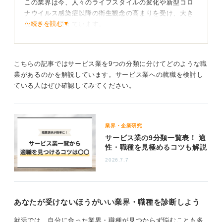
この業界は今、人々のライフスタイルの変化や新型コロ
ナウイルス感染症以降の衛生観念の高まりを受け、大き
⋯続きを読む▼
な転換期を迎えています。
ただ歌う場所を提供するだけでなく、カラオケの枠を超
えた新しい価値の創出が求められています。
こちらの記事ではサービス業を9つの分類に分けてどのような職
みんなで歌うことに対して、抵抗感がある人が増えてい
業があるのかを解説しています。サービス業への就職を検討し
るというハードルを乗り越える必要があるのです。
ている人はぜひ確認してみてください。
新たな価値を創出するアイデアで勝負しよう
業界・企業研究
たとえば食事メニューを充実させてレストランとしての
サービス業の9分類一覧表！ 適
魅力を高めたり（シダックス）、個室という利点を活か
性・職種を見極めるコツも解説
してコワーキングスペースやパーティ会場として活用し
たり（パセラ）する動きが活発化しています。
2026.7.7
これからこの業界を目指すのであれば既存の枠にとらわ
れず、業界をどうすれば盛り上げられるかという新しい
アイデアや視点をもつことが成功の鍵となるでしょう。
あなたが受けないほうがいい業界・職種を診断しよう
「密室で何かをする」という観点で、仕事やイベントな
就活では、自分に合った業界・職種が見つからず悩むことも多
ど新しい使い方を開拓していくことが期待されます。