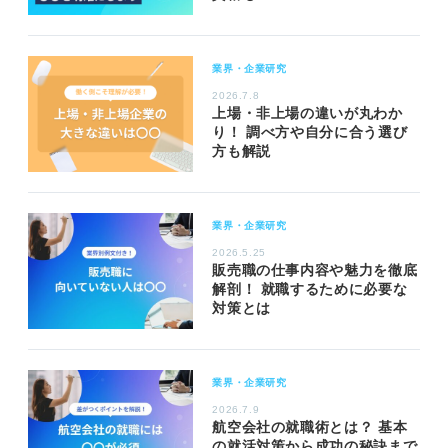
業界・企業研究
2026.7.8
上場・非上場の違いが丸わか
り！ 調べ方や自分に合う選び
方も解説
業界・企業研究
2026.5.25
販売職の仕事内容や魅力を徹底
解剖！ 就職するために必要な
対策とは
業界・企業研究
2026.7.9
航空会社の就職術とは？ 基本
の就活対策から成功の秘訣まで