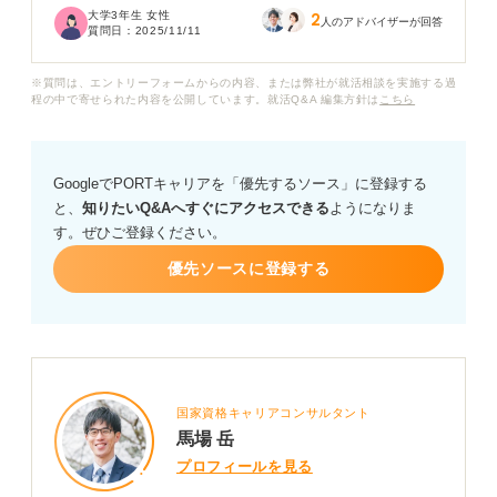
大学3年生 女性
2
ると思っていて、その観点から言うと同じ業種であるカ
人のアドバイザーが回答
質問日：
2025/11/11
ラオケも将来性はないのでしょうか？
※質問は、エントリーフォームからの内容、または弊社が就活相談を実施する過
就職するうえで業界の動向として注目しておくべき点
程の中で寄せられた内容を公開しています。就活Q&A 編集方針は
こちら
や、何かアドバイスがあればお願いいたします。
GoogleでPORTキャリアを「優先するソース」に登録する
と、
知りたいQ&Aへすぐにアクセスできる
ようになりま
す。ぜひご登録ください。
優先ソースに登録する
国家資格キャリアコンサルタント
馬場 岳
プロフィールを見る