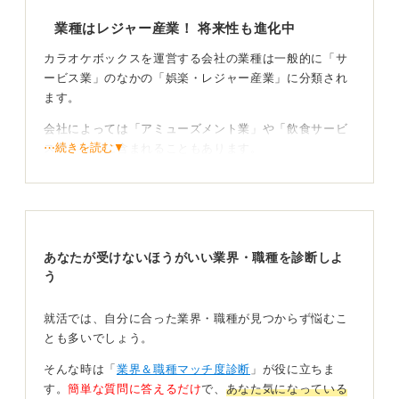
業種はレジャー産業！ 将来性も進化中
カラオケボックスを運営する会社の業種は一般的に「サ
ービス業」のなかの「娯楽・レジャー産業」に分類され
ます。
会社によっては「アミューズメント業」や「飲食サービ
⋯続きを読む▼
ス業」などに含まれることもあります。
体験空間へと進化中！ 新しい価値を考えよう
将来性については、新型コロナウイルス感染症禍で一時
的に大きな打撃を受けましたが、ここ数年はエンターテ
あなたが受けないほうがいい業界・職種を診断しよ
インメント×テクノロジーの掛け算によって、再び注目さ
う
れてきています。
就活では、自分に合った業界・職種が見つからず悩むこ
たとえばAI（人工知能）による採点機能、スマートフォ
とも多いでしょう。
ンとの連動あるいは個室をワークスペースや配信スタジ
オとして活用するなど、歌う以外の付加価値を持たせた
そんな時は「
業界＆職種マッチ度診断
」が役に立ちま
新しいサービスが次々と生まれています。
す。
簡単な質問に答えるだけ
で、
あなた気になっている