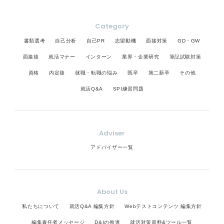
Category
書類選考
自己分析
自己PR
志望動機
面接対策
GD・GW
面接後
就活マナー
インターン
業界・企業研究
筆記試験対策
資格
内定後
就職・転職の悩み
既卒
第二新卒
その他
就活Q&A
SPI練習問題
Adviser
アドバイザー一覧
About Us
私たちについて
就活Q&A 編集方針
Webテストコンテンツ 編集方針
編集責任者メッセージ
D&Iの推進
就活対策資料&ツール一覧