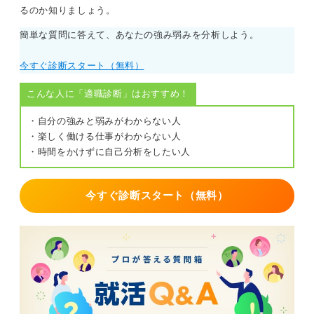
るのか知りましょう。
①成果・行動・能力の配点を把握するといった、評価制
簡単な質問に答えて、あなたの強み弱みを分析しよう。
度の因数分解
②部門KPIと個人KPIの連結のイメージ
今すぐ診断スタート（無料）
③品質不良率、工数削減、教育、標準化など、副次軸の
こんな人に「適職診断」はおすすめ！
貢献の実行と可視化
・自分の強みと弱みがわからない人
④定量・定性を問わない、ダッシュボード・議事録・感
・楽しく働ける仕事がわからない人
謝メールなどといった成果の証憑化
・時間をかけずに自己分析をしたい人
もし停滞の兆しがあった場合は、上司やメンターなどに
相談しつつ業務内容を見直しましょう。社内公募・プロ
今すぐ診断スタート（無料）
ジェクト応募なども手段となります。
定期的に外部市場の相場を把握し、社内外の選択肢を同
時に持つことが、年収の下振れリスクを抑える最善策で
す。
0