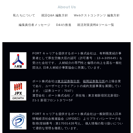
About Us
私たちについて
就活Q&A 編集方針
Webテストコンテンツ 編集方針
編集責任者メッセージ
D&Iの推進
就活対策資料&ツール一覧