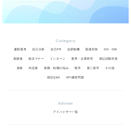
Category
書類選考
自己分析
自己PR
志望動機
面接対策
GD・GW
面接後
就活マナー
インターン
業界・企業研究
筆記試験対策
資格
内定後
就職・転職の悩み
既卒
第二新卒
その他
就活Q&A
SPI練習問題
Adviser
アドバイザー一覧