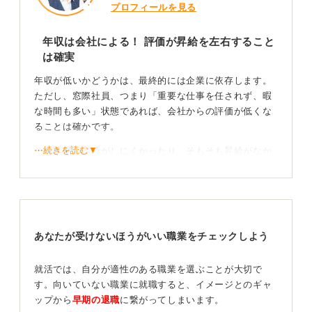
プロフィールを見る
年収は会社による！ 評価が昇給を左右すること
は確実
年収が低いかどうかは、最終的には企業に依存します。
ただし、窓際社員、つまり「重要な仕事を任されず、暇
な時間も多い」状態であれば、会社からの評価が低くな
ることは確かです。
⋯続きを読む▼
その結果、昇給がしにくかったり、そもそも昇給がなか
ったりといった事態が起こります。減給もありえます
し、ボーナスが社内で相対的に低くなる可能性も否めま
せん。
もちろん、会社自体の給与水準が高い場合は、社会一般
あなたが受けないほうがいい職業をチェックしよう
の平均よりは高い年収を得られるケースもゼロではない
といえます。
就活では、自分が適性のある職業を選ぶことが大切で
常に成長を意識し、リスクを恐れず挑戦しよう！
す。向いていない職業に就職すると、イメージとのギャ
ップから
早期の退職
に繋がってしまいます。