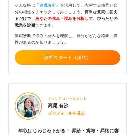
注意すべき点として、民間企業であれば、そのような社
そんな時は「
適職診断
」を活用して、志望する職業と自
員はリストラの対象になりえます。公務員ではリストラ
分の相性をチェックしてみましょう。
簡単な質問に答え
は考えにくいものの、責任ある魅力的な仕事を任され
るだけで、
あなたの強み・弱みを分析して、
ぴったりの
ず、給与も上がらない可能性は高いです。
職業を診断
できます。
常に自分を成長させる意識を持ち、組織の成果に貢献し
適職診断で強み・弱みを理解し、自分がどんな職業に適
ようとする姿勢をしましましょう。
性があるのか知りましょう。
持論ですが、若手のうちは失敗が許容されやすい時期と
いえます。そのため、リスクを取ってでも多くの経験を
診断スタート（無料）
積み、成長機会を取りにいくことがおすすめです。
0
キャリアコンサルタント
高尾 有沙
プロフィールを見る
年収はじわじわ下がる！ 昇給・賞与・昇格に響