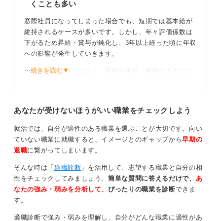
くことも多い
窓際社員になってしまった場合でも、短期では基本給が
維持されるケースが多いです。しかし、年々評価係数は
下がるため昇給・賞与が鈍化し、3年以上経った頃に年収
への影響が発生していきます。
⋯続きを読む▼
影響は年収だけではなく、昇格や手当、参加できるプロ
ジェクトなどにも及ぶ可能性が高いです。昇格保留でグ
レードがとどまり、役職手当や裁量労働手当が減り、ス
キルアップできるようなプロジェクトへのアサイン機会
あなたが受けないほうがいい職業をチェックしよう
も減ります。
就活では、自分が適性のある職業を選ぶことが大切です。向い
また、評価が低い状態が続くと早期退職・配置転換の対
ていない職業に就職すると、イメージとのギャップから
早期の
象になりやすいです。退職金係数や貢献度評価にも影響
退職
に繋がってしまいます。
が出ます。
そんな時は「
適職診断
」を活用して、志望する職業と自分の相
評価制度を理解し、貢献のプロセスと成果を可視化
性をチェックしてみましょう。
簡単な質問に答えるだけで、
あ
しよう
なたの強み・弱みを分析して、
ぴったりの職業を診断
できま
す。
若手のうちからの防止策として以下のようなことをして
適職診断で強み・弱みを理解し、自分がどんな職業に適性があ
おきましょう。