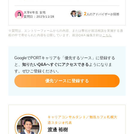
って昇給が止まる」「最終的にリストラの対象になる」
といった話もあり、不安を感じています。
大学4年生 女性
2
人のアドバイザーが回答
質問日：
2025/11/28
実際のところ、窓際社員になると年収や待遇はどう変わ
るのでしょうか？
※質問は、エントリーフォームからの内容、または弊社が就活相談を実施する過
程の中で寄せられた内容を公開しています。就活Q&A 編集方針は
こちら
将来そうならないために、若手のうちからどのような意
識や努力をしておくべきか、アドバイスをお願いしま
す。
GoogleでPORTキャリアを「優先するソース」に登録する
と、
知りたいQ&Aへすぐにアクセスできる
ようになりま
す。ぜひご登録ください。
優先ソースに登録する
キャリアコンサルタント／勉強カフェ札幌大
通スタジオ代表
渡邊 裕樹