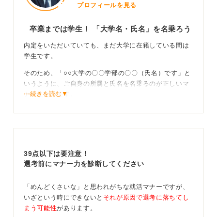
プロフィールを見る
卒業までは学生！ 「大学名・氏名」を名乗ろう
内定をいただいていても、まだ大学に在籍している間は
学生です。
そのため、「○○大学の〇〇学部の〇〇（氏名）です」と
いうように、ご自身の所属と氏名を名乗るのが正しいマ
⋯続きを読む▼
ナーになります。
結びの言葉は状況に応じて適切に判断しよう
これが転職活動中の社会人であれば、おそらく個人名を
名乗ることになるでしょう。在籍している会社名を名乗
39点以下は要注意！
るのはビジネスではないため、適切ではありません。
選考前にマナー力を診断してください
名乗る際には、「先日内定のご連絡をいただいた○○で
「めんどくさいな」と思われがちな就活マナーですが、
す」というように、内定の事実を伝えることは、特に馴
いざという時にできないと
それが原因で選考に落ちてし
れ馴れしいということはなく、問題ないと思います。
まう可能性
があります。
また、メールの結びの言葉については、基本的に「引き