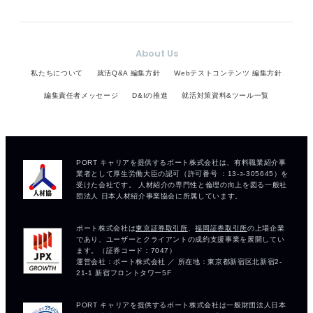
About Us
私たちについて
就活Q&A 編集方針
Webテストコンテンツ 編集方針
編集責任者メッセージ
D&Iの推進
就活対策資料&ツール一覧