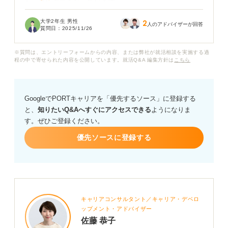
か、疑いの目を持っています。
大学2年生 男性
2
このような就活サイトからのスカウトメールは、怪しい
人のアドバイザーが回答
質問日：
2025/11/26
ものなのでしょうか。
※質問は、エントリーフォームからの内容、または弊社が就活相談を実施する過
怪しいスカウトには、どのような特徴があるのか、見分
程の中で寄せられた内容を公開しています。就活Q&A 編集方針は
こちら
け方などもあれば教えていただきたいです。
GoogleでPORTキャリアを「優先するソース」に登録する
と、
知りたいQ&Aへすぐにアクセスできる
ようになりま
す。ぜひご登録ください。
優先ソースに登録する
キャリアコンサルタント／キャリア・デベロ
ップメント・アドバイザー
佐藤 恭子