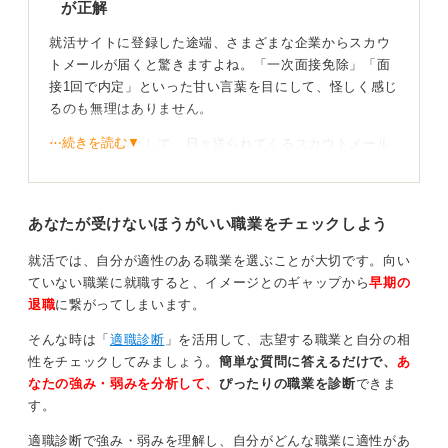
が正解
0
就活サイトに登録した途端、さまざまな企業からスカウ
トメールが届くと驚きますよね。「一次面接免除」「面
接1回で内定」といった甘い言葉を目にして、怪しく感じ
るのも無理はありません。
⋯続きを読む▼
しかし、結論として、日々送られてくるスカウトメール
は、過度に疑う必要はないと考えます。
送信背景や見極めポイントを知れば安心して活用で
あなたが受けないほうがいい職業をチェックしよう
きる
就活では、自分が適性のある職業を選ぶことが大切です。向い
実際に「書類選考免除」や「面接回数の省略」といった
ていない職業に就職すると、イメージとのギャップから
早期の
選考プロセスは存在します。企業側の意図としては、就
退職
に繋がってしまいます。
活サイトに登録している学生の情報を見て、優秀な学生
そんな時は「
適職診断
」を活用して、志望する職業と自分の相
を早めに取り囲みたい、採用を効率化したいと考えてい
性をチェックしてみましょう。
簡単な質問に答えるだけで、
あ
るためです。
なたの強み・弱みを分析して、
ぴったりの職業を診断
できま
私もスカウトメールの送付などの採用事務をしていた経
す。
験がありますが、サイトによっては1日に送れるスカウト
適職診断で強み・弱みを理解し、自分がどんな職業に適性があ
メールの件数に制限があり、企業側も学生を選んでスカ