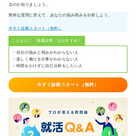
るのか知りましょう。
ウトメールを送るケースもあります。私がスカウトメー
ルを送る際は、プロフィールをチェックし、「〇〇さん
簡単な質問に答えて、あなたの強み弱みを分析しよう。
の〇〇というところに興味を持ちました」と添えるよう
にしていました。
今すぐ診断スタート（無料）
スカウトメールで注意したい4つのポイント
こんな人に「適職診断」はおすすめ！
・自分の強みと弱みがわからない人
ただし、注意したいスカウトメールがいくつかあるのも
・楽しく働ける仕事がわからない人
事実です。
・時間をかけずに自己分析をしたい人
（1）内容がテンプレート感のあるもの
今すぐ診断スタート（無料）
あなたのプロフィールをよく読まず、登録者全員に手あ
たり次第配信している可能性が高いです。
（2）選考プロセスが極端に短いもの
説明会無しなど、選考が急激に進むものは、入社後のミ
スマッチが起きやすいです。応募するにしても、しっか