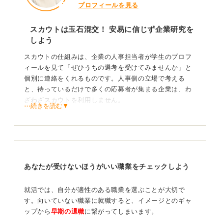
プロフィールを見る
スカウトは玉石混交！ 安易に信じず企業研究を
しよう
スカウトの仕組みは、企業の人事担当者が学生のプロフ
ィールを見て「ぜひうちの選考を受けてみませんか」と
個別に連絡をくれるものです。人事側の立場で考える
と、待っているだけで多くの応募者が集まる企業は、わ
ざわざスカウトを利用しません。
⋯続きを読む▼
つまり、スカウトが怪しいか、怪しくないかと言うのは
企業により、知名度があまり高くない企業や、応募者が
集まりにくい企業が、学生に積極的にアプローチするた
めに利用しているケースが多いです。
あなたが受けないほうがいい職業をチェックしよう
スカウトの内容確認が必要不可欠！
就活では、自分が適性のある職業を選ぶことが大切で
そのため、スカウトが来たら、まずご自身でその企業に
す。向いていない職業に就職すると、イメージとのギャ
ついてよく調べて判断してみてください。
ップから
早期の退職
に繋がってしまいます。