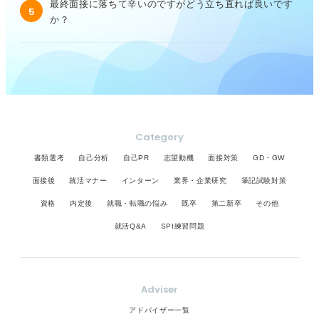
最終面接に落ちて辛いのですがどう立ち直れば良いです
5
か？
Category
書類選考
自己分析
自己PR
志望動機
面接対策
GD・GW
面接後
就活マナー
インターン
業界・企業研究
筆記試験対策
資格
内定後
就職・転職の悩み
既卒
第二新卒
その他
就活Q&A
SPI練習問題
Adviser
アドバイザー一覧