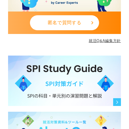
りとその企業の情報を得るようにしましょう。
（3）企業名や事業名が不明瞭なメール
匿名で質問する
検索しても会社のサイトの情報が薄い、あるいは検索に
ヒットしないメールは、会社として怪しい可能性があり
就活Q&A編集方針
ます。
（4）内定を過度に煽るもの
「とりあえず人を集めたい」という意図が強く、離職率
が高く人材不足に困っている可能性もあるので注意が必
要です。
スカウトメールは、あなたの可能性を広げてくれる便利
なツールです。内容をよく読み、企業名を検索する、自
分のどの部分に興味を持ってくれたのか確認するなど、
吟味した上であなたの就活の軸に合わない場合は気にせ
ず辞退しましょう。