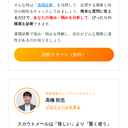
なかには、業者に委託した一斉送信のようなメールもあ
そんな時は「
適職診断
」を活用して、志望する職業と自
ります。
分の相性をチェックしてみましょう。
簡単な質問に答え
るだけで、
あなたの強み・弱みを分析して、
ぴったりの
一方で、あなたの自己PRや経歴をしっかり読んだうえで
職業を診断
できます。
「あなたのこういう部分に魅力を感じました」と具体的
に書かれている場合は、本当にあなたを評価して送って
適職診断で強み・弱みを理解し、自分がどんな職業に適
きている可能性が高いです。
性があるのか知りましょう。
いずれにせよ、返事をする前に、その企業の所在地、事
業内容、規模などの実態は最低限調べておきましょう。
診断スタート（無料）
企業名を伏せるスカウトは要注意！ 自信がない証拠
かも
学生側も「企業ならどこでも良い」わけではないはず。
国家資格キャリアコンサルタント
企業側も、もし自社に自信があり、ぜひ来てほしいと思
高橋 拓也
っているのであれば、連絡の際に堂々と「〇〇社です」
プロフィールを見る
と名乗るはずです。
スカウトの際に企業名を伏せている企業は、私としては
スカウトメールは「怪しい」より「賢く使う」
おすすめできません。