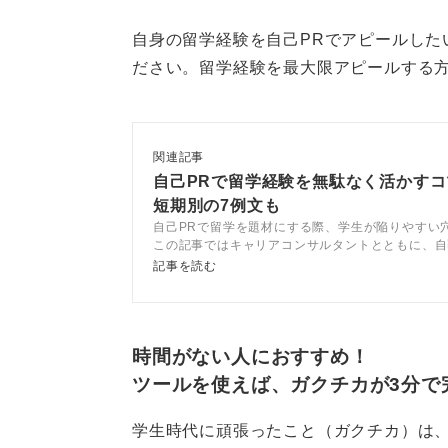
具体のアウトプットがあると評価に
自身の留学経験を自己PRでアピールした
ださい。留学経験を最大限アピールする
たとえば、「現地でのフィールド課題
してレポート化し、学内外で発表し
改善した」「異文化協働でどんな衝
関連記事
帰国後に継続学習や関連インターン
自己PRで留学経験を無駄なく活かすコ
短期別の7例文も
ば、短期でも十分戦力として語れま
自己PRで留学を題材にする際、学生が陥りやすい
この記事ではキャリアコンサルタントとともに、自
自己PRでは「なぜ短期留学を選ん
験を最大限活かすコツや注意点を解説します。期間
記事を読む
の成果を最大化したか」、「志望職
紹介するので、留学をもとに魅力的な自己PRを作
ずつ入れるのがコツです。
観光業・商社・ITプロダクト・人材
時間がない人におすすめ！
域では、短期であっても実務に通じ
ツールを使えば、ガクチカが3分で
学生時代に頑張ったこと（ガクチカ）は、