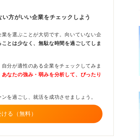
要です。
ない方がいい企業をチェックしよう
から評価されている！
企業を選ぶことが大切です。向いていない企
の2週間程度の短期留学の経験をエピソード
ることは少なく、無駄な時間を過ごしてしま
周りの同期も1カ月間の交換留学の話をし
す。
、自分が適性のある企業をチェックしてみま
で一貫したストーリーとして語れるか」「意
、
あなたの強み・弱みを分析して、ぴったり
です。
ーンを過ごし、就活を成功させましょう。
受ける（無料）