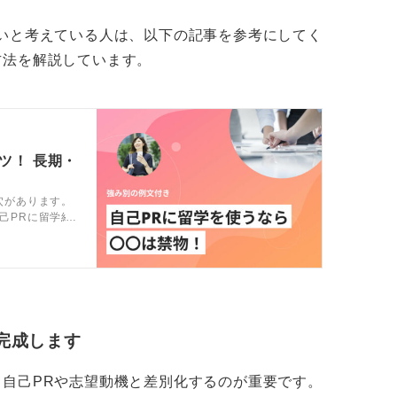
つながります。
いと考えている人は、以下の記事を参考にしてく
方法を解説しています。
を設定し、消費者インタビューを10件実施
た」「語学はこの指標で入出国時にどれだけ
突がありどう解決した」などです。
へ接続し、得た知見を数字や成果物で示せれ
ツ！ 長期・
す。
穴があります。
己PRに留学経
だか」、「時間制約下でどう語学学習や学び
別の例文7選も
のどの仕事場面で再現できるか」などを一文
成しましょう。
・教育など、顧客理解や合意形成が重要な領
る学びとして評価されやすいです。
完成します
自己PRや志望動機と差別化するのが重要です。