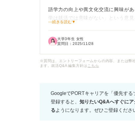
語学力の向上や異文化交流に興味があ
学は就活では意味がない」という意見
⋯続きを読む▼
ます。
大学3年生 女性
確かに、本格的な長期留学に比べると
質問日：
2025/11/28
し、短期留学でも、自己PRでアピー
るのでしょうか？
※質問は、エントリーフォームからの内容、または弊
ます。就活Q&A 編集方針は
こちら
短期留学が就職活動において、本当に
のように経験をアピールすれば評価し
GoogleでPORTキャリアを「優先す
登録すると、
知りたいQ&Aへすぐにア
る
ようになります。ぜひご登録くださ