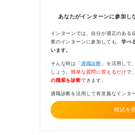
ーリーを話せるようにすることが重
あなたがインターンに参加し
実際に短期留学の経験で企業
インターンでは、自分が適正のある
私自身も大学は英文科で、高校時代
業のインターンに参加しても、
学べ
として就活で活用していましたよ。
います。
て、英語を使う業界に就職していま
そんな時は「
適職診断
」を活用して
重要なのは、「ちゃんと自分のなか
しょう。
簡単な質問に答えるだけ
で
味のある経験にできるか」という点
の職業を診断
できます。
適職診断を活用して有意義なインタ
0
模試を