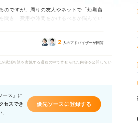
るのですが、周りの友人やネットで「短期留
を聞き、費用や時間をかけるべきか悩んでい
2
人のアドバイザーが回答
語学力の伸びは限定的かもしれません。しか
ルできるような経験や学びを得ることはでき
社が就活相談を実施する過程の中で寄せられた内容を公開してい
意味がないのか、もし活かせるとしたら、ど
てもらえるのか、教えていただきたいです。
るソース」に
優先ソースに登録する
クセスでき
い。