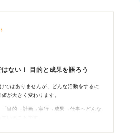
ト
はない！ 目的と成果を語ろう
わけではありませんが、どんな活動をするに
価値が大きく変わります。
、「目的→計画→実行→成果→仕事へどんな
っていることです。
しよう！