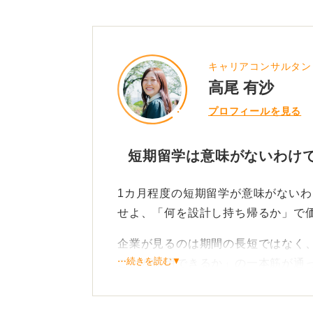
キャリアコンサルタン
高尾 有沙
プロフィールを見る
短期留学は意味がないわけで
1カ月程度の短期留学が意味がない
せよ、「何を設計し持ち帰るか」で
企業が見るのは期間の長短ではなく
⋯続きを読む▼
ことが転用できるか」の一本筋が通
具体的なアウトプットを準備