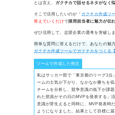
0
とは言え、
ガクチカで話せるネタがなく
そこで活用したいのが「
ガクチカ作成ツ
答えていくだけ
で
採用担当者に魅力が伝
ぜひ活用して、志望企業の選考を突破し
簡単な質問に答えるだけで、あなたの魅
ガクチカ作成ツールでガクチカをつくる
ツールで作成した例文
私はサッカー部で「東京都のリーグ1位
ームの士気が下がり、なかなか勝ちを収
チームを分析し、競争意識の低下が課題
れた部員がその日のMVPを発表する」
意識が芽生えると同時に、MVP発表時
ようになりました。結果として目標に届