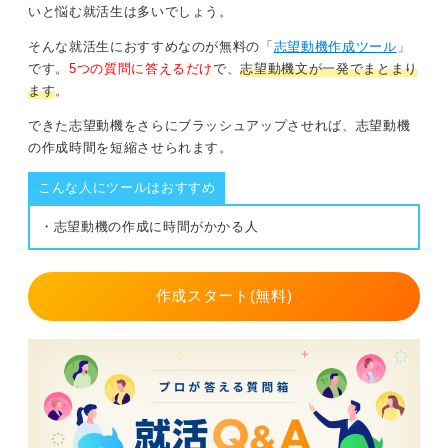
いと悩む就活生は多いでしょう。
そんな就活生におすすめなのが無料の「
志望動機作成ツール
」
です。
5つの質問に答えるだけ
で、
志望動機文が一発でまとまり
ます
。
できた志望動機をさらにブラッシュアップさせれば、志望動機
の作成時間を短縮させられます。
こんな人にツールはおすすめ
・志望動機の作成に時間がかかる人
作成スタート(無料)