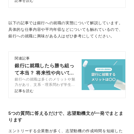
記事を読む
3つの構成を理解し、4ステップで
自分がその地方の銀行員になって、地方経済にどのよう
面接の志望動機を考えましょう。回
答例文や伝え方のコツを踏まえてキ
な貢献をしていきたいのか、完璧である必要はないの
ャリアコンサルタントが解説しま
以下の記事では銀行への就職の実態について解説しています。
で、今の自分の意見と意欲をしっかりと表現してくださ
す。
具体的な仕事内容や平均年収などについても触れているので、
い。
銀行への就職に興味がある人はぜひ参考にしてください。
また、面接官は「採用しても地元に帰ってしまうのでは
ないか」と懸念しますので、移住への強い意欲と、その
地域でキャリアを築く覚悟を示しましょう。
関連記事
銀行に就職したら勝ち組っ
0
て本当？ 将来性や向いて
銀行への就職は多くのメリットや魅
いる人の特徴
力があり、文系・理系問わず学生か
らの人気が高いです。しかし、具体
記事を読む
的な業務内容まできちんと理解でき
ている人は少ないでしょう。この記
事では、キャリアコンサルタントに
よる企業の視点から、銀行に就職す
5つの質問に答えるだけで、志望動機文が一発でまとま
るメリットや向いている人の特徴に
ります
ついて解説します。
エントリーする企業数が多く、志望動機の作成時間を短縮した