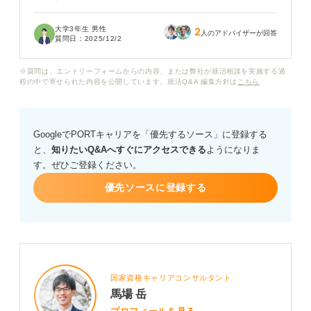
す。
大学3年生 男性
2
「その土地が好きだから」という理由だけでは弱い気が
人のアドバイザーが回答
質問日：
2025/12/2
しますし、特別な経験があるわけでもありません。県外
の地方銀行を志望する場合、どのような志望動機を伝え
※質問は、エントリーフォームからの内容、または弊社が就活相談を実施する過
れば良いでしょうか？ 具体的なアドバイスをいただきた
程の中で寄せられた内容を公開しています。就活Q&A 編集方針は
こちら
いです。
GoogleでPORTキャリアを「優先するソース」に登録する
と、
知りたいQ&Aへすぐにアクセスできる
ようになりま
す。ぜひご登録ください。
優先ソースに登録する
国家資格キャリアコンサルタント
馬場 岳