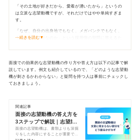
「その土地が好きだから、愛着が湧いたから」というの
は立派な志望動機ですが、それだけではやや単純すぎま
す。
「なぜ、自分の出身地でもなく、メガバンクでもなく、
⋯続きを読む▼
うちの地方銀行なのか」という採用側の疑問に答えるた
めには、十分な企業研究、ひいてはその地方全体の経済
に関する概要把握が必要になります。
そのためにはまず、志望している地方銀行の特徴や力を
面接での効果的な志望動機の作り方や答え方は以下の記事で解
入れている事業はもちろん、その地方の経済状況や中小
説しています。例文も紹介しているので、「どのような志望動
企業の動向、課題についても下調べをしておきましょ
機が刺さるかわからない」と疑問を持つ人は事前にチェックし
う。
ておきましょう。
観光業、農林水産業、特定の製造業やサービス業など応
募する地方の主要産業を調べ、その産業の将来性や課題
関連記事
に焦点を当て、現在取り組まれている解決策に対する自
面接の志望動機の答え方を
分の意見を用意しておきたいところです。
3ステップで解説｜志望業
面接の志望動機は、書類よりも深掘
地域の産業調査を踏まえ銀行員として何に貢献した
界別の例文20選
りをした内容にすることが重要で
いかを示そう
す。面接で志望動機を答えるための