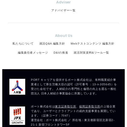
Adviser
アドバイザー一覧
About Us
私たちについて
就活Q&A 編集方針
Webテストコンテンツ 編集方針
編集責任者メッセージ
D&Iの推進
就活対策資料&ツール一覧