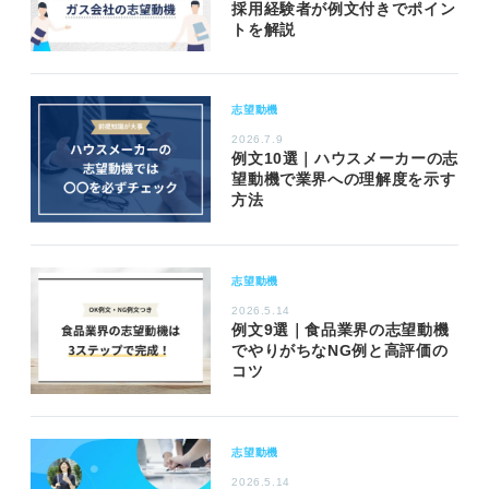
採用経験者が例文付きでポイン
トを解説
志望動機
2026.7.9
例文10選｜ハウスメーカーの志
望動機で業界への理解度を示す
方法
志望動機
2026.5.14
例文9選｜食品業界の志望動機
でやりがちなNG例と高評価の
コツ
志望動機
2026.5.14