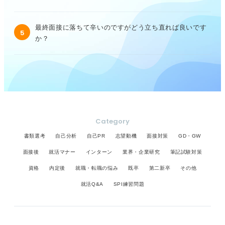
最終面接に落ちて辛いのですがどう立ち直れば良いです
5
か？
Category
書類選考
自己分析
自己PR
志望動機
面接対策
GD・GW
面接後
就活マナー
インターン
業界・企業研究
筆記試験対策
資格
内定後
就職・転職の悩み
既卒
第二新卒
その他
就活Q&A
SPI練習問題