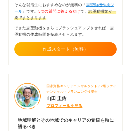
そんな就活生におすすめなのが無料の「
志望動機作成ツ
地方銀行は地域密着型の金融機関です。そのため、「そ
ール
」です。
5つの質問に答えるだけ
で、
志望動機文が一
の地域の経済に魅力を感じ、銀行員として長期的にかか
発でまとまります
。
わりたい」という視点があると、意志の強さが伝わりま
す。
できた志望動機をさらにブラッシュアップさせれば、志
望動機の作成時間を短縮させられます。
特別な経験がなくても問題ありません。大切なのは、興
味の出発点を素直に認めつつ、その地域の産業や課題に
作成スタート（無料）
目を向け、「金融を通じてこの地域の未来に寄与した
い」と自分の言葉で説明することです。
思いを丁寧に掘り下げれば、納得感のある志望動機にな
りますよ。
国家資格キャリアコンサルタント／2級ファイ
0
ナンシャル・プランニング技能士
山田 圭佑
プロフィールを見る
地域理解とその地域でのキャリアの覚悟を軸に
語るべき