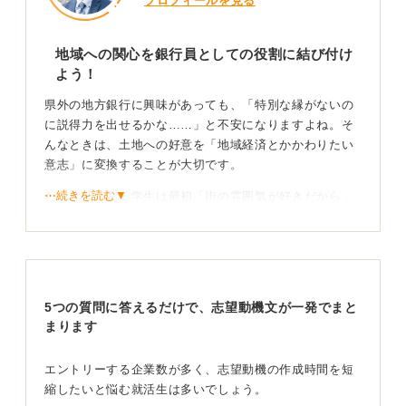
プロフィールを見る
地域への関心を銀行員としての役割に結び付け
よう！
県外の地方銀行に興味があっても、「特別な縁がないの
に説得力を出せるかな……」と不安になりますよね。そ
んなときは、土地への好意を「地域経済とかかわりたい
意志」に変換することが大切です。
⋯続きを読む▼
たとえば、ある学生は最初「街の雰囲気が好きだから」
と話していましたが、企業研究を進めるなかで、その地
域が観光だけでなく農業や製造業など多様な産業基盤を
持つと知りました。
そして、「地域の企業成長や新規事業を金融面から支え
5つの質問に答えるだけで、志望動機文が一発でまと
たい」という言葉に整理したところ、面接官にも真剣さ
まります
が伝わり、深い志望理由として評価されていました。
地域の産業理解を出発点に金融でどう貢献するかへ
エントリーする企業数が多く、志望動機の作成時間を短
つなげよう
縮したいと悩む就活生は多いでしょう。