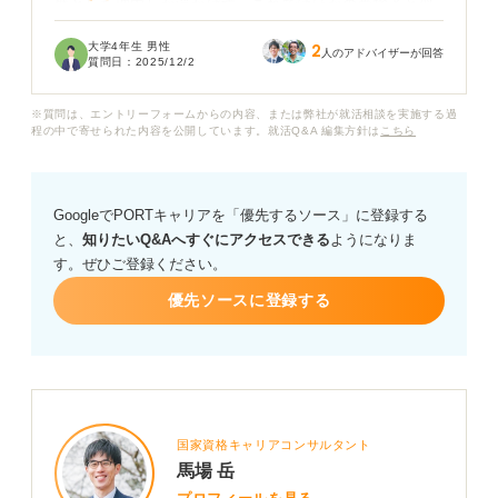
然とした理由しか浮かばず、これではほかの受験者と似
た内容になってしまうのではないかと不安です。
大学4年生 男性
2
人のアドバイザーが回答
質問日：
2025/12/2
やはり具体的なエピソードがないと説得力に欠けるので
しょうか？ また、800字という文量を埋めるためには、
※質問は、エントリーフォームからの内容、または弊社が就活相談を実施する過
どのような構成でまとめるのが効果的か教えていただき
程の中で寄せられた内容を公開しています。就活Q&A 編集方針は
こちら
たいです。
GoogleでPORTキャリアを「優先するソース」に登録する
と、
知りたいQ&Aへすぐにアクセスできる
ようになりま
す。ぜひご登録ください。
優先ソースに登録する
国家資格キャリアコンサルタント
馬場 岳