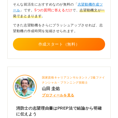
ました。
そんな就活生におすすめなのが無料の「
志望動機作成ツ
ール
」です。
5つの質問に答えるだけ
で、
志望動機文が一
出発点の気持ちから業務理解・学び・将来像へと流
発でまとまります
。
れをつなげて書く
できた志望動機をさらにブラッシュアップさせれば、志
望動機の作成時間を短縮させられます。
800字でまとめる場合は、感情だけではなく、理解のプ
ロセスと今後の意志をしっかりと描くことが大切です。
作成スタート（無料）
出発点の思いを示し、その後に消防業務への理解を具体
的に広げ、自分なりに行動したことや学んだことを書
き、最後に目指す姿や地域での役割を描くと自然な流れ
になります。
エピソードの大きさは関係ないので、思いを深めるため
国家資格キャリアコンサルタント／2級ファイ
に自分で動いた過程を大切にしてください。自分の言葉
ナンシャル・プランニング技能士
で、志が育ってきた道のりを丁寧に表現すれば、必ず相
山田 圭佑
手に響きますよ。
プロフィールを見る
0
消防士の志望理由書はPREP法で結論から明確
に伝えよう