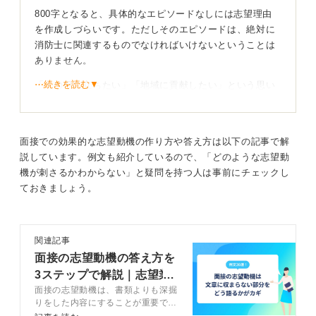
800字となると、具体的なエピソードなしには志望理由
を作成しづらいです。ただしそのエピソードは、絶対に
消防士に関連するものでなければいけないということは
ありません。
⋯続きを読む▼
「人の役に立ちたい」「地域に貢献したい」という思い
があなたに浮かんだときは、近くにどのような仕事をし
ている人がいて、どのような働きかけをあなたや周囲の
人にしてくれていたのでしょうか。
面接での効果的な志望動機の作り方や答え方は以下の記事で解
それを文章にしてみてください。その仕事が消防士など
説しています。例文も紹介しているので、「どのような志望動
の公的な仕事であればなお良いでしょう。
機が刺さるかわからない」と疑問を持つ人は事前にチェックし
ておきましょう。
「結論→理由→具体例→結論」の流れに地域貢献を
盛り込む
関連記事
志望理由書の全体的な構成としてはPREP法を使うこと
面接の志望動機の答え方を
を、私は推奨しています。
3ステップで解説｜志望業
面接の志望動機は、書類よりも深掘
界別の例文20選
これは「結論/Point→理由/Reason→具体例/Example→
りをした内容にすることが重要で
結論/Point」の順で話を構成し、要点をわかりやすく伝
す。面接で志望動機を答えるための