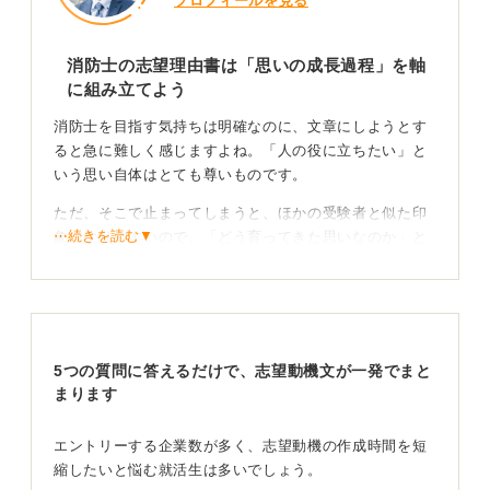
プロフィールを見る
消防士の志望理由書は「思いの成長過程」を軸
に組み立てよう
消防士を目指す気持ちは明確なのに、文章にしようとす
ると急に難しく感じますよね。「人の役に立ちたい」と
いう思い自体はとても尊いものです。
ただ、そこで止まってしまうと、ほかの受験者と似た印
⋯続きを読む▼
象になりやすいので、「どう育ってきた思いなのか」と
いう背景を丁寧にたどることがカギになります。
たとえば、ある学生は特別な体験がないと感じていまし
た。
しかし、地域の消防訓練に参加した際に、隊員の方々が
5つの質問に答えるだけで、志望動機文が一発でまと
地域住民と対話しながら安全を守る姿に触れ、「現場対
まります
応だけでなく、日常の安心を支える役割」に魅力を感じ
たことに気付きました。
エントリーする企業数が多く、志望動機の作成時間を短
縮したいと悩む就活生は多いでしょう。
その視点の変化を軸に、志望理由に深みが生まれていき