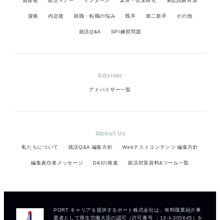
面接後
就活マナー
インターン
業界・企業研究
筆記試験対策
資格
内定後
就職・転職の悩み
既卒
第二新卒
その他
就活Q&A
SPI練習問題
Adviser
アドバイザー一覧
About Us
私たちについて
就活Q&A 編集方針
Webテストコンテンツ 編集方針
編集責任者メッセージ
D&Iの推進
就活対策資料&ツール一覧