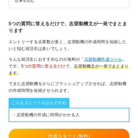
記事を読む
えるビジネスコミュニケーションの手法です。
3つの構成を理解し、4ステップで
面接の志望動機を考えましょう。回
具体的には、冒頭と末尾の「結論」は自分が消防士にふ
答例文や伝え方のコツを踏まえてキ
さわしい・なりたいという決意を短く書き、理由には消
ャリアコンサルタントが解説しま
5つの質問に答えるだけで、志望動機文が一発でまとま
す。
防士になりたい理由を端的に書いてください。具体的な
ります
エピソードは具体例の場所に入れていきます。
エントリーする企業数が多く、志望動機の作成時間を短縮した
ここで注意するべきは、結論を自分だけの視点にしない
いと悩む就活生は多いでしょう。
ことです。必ず、自分が消防士になることで助かる自治
体や地域の住民のことの目線も交えて書いてください。
そんな就活生におすすめなのが無料の「
志望動機作成ツール
」
です。
5つの質問に答えるだけ
で、
志望動機文が一発でまとまり
ます
。
0
できた志望動機をさらにブラッシュアップさせれば、志望動機
の作成時間を短縮させられます。
こんな人にツールはおすすめ
・志望動機の作成に時間がかかる人
作成スタート(無料)