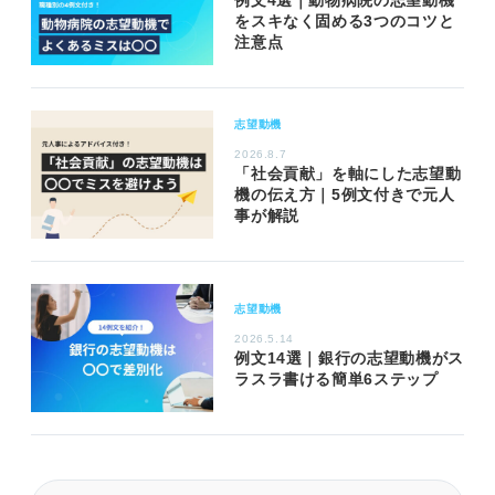
例文4選｜動物病院の志望動機
をスキなく固める3つのコツと
注意点
志望動機
2026.8.7
「社会貢献」を軸にした志望動
機の伝え方｜5例文付きで元人
事が解説
志望動機
2026.5.14
例文14選｜銀行の志望動機がス
ラスラ書ける簡単6ステップ