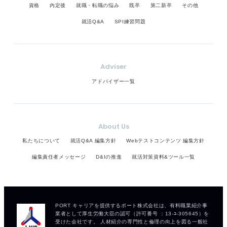
資格
内定後
就職・転職の悩み
既卒
第二新卒
その他
就活Q&A
SPI練習問題
Adviser
アドバイザー一覧
About Us
私たちについて
就活Q&A 編集方針
Webテストコンテンツ 編集方針
編集責任者メッセージ
D&Iの推進
就活対策資料&ツール一覧