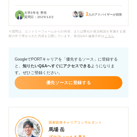
など、まちづくりに幅広くかかわっていることを知りま
した。
大学3年生 男性
2
人のアドバイザーが回答
質問日：
2025/12/2
ただ、「まちづくりに興味がある」というだけでは、志
望動機としては弱いのではないかと感じています。まち
※質問は、エントリーフォームからの内容、または弊社が就活相談を実施する過
づくりに関心があることを、どのように具体的に、説得
程の中で寄せられた内容を公開しています。就活Q&A 編集方針は
こちら
力を持ってアピールすれば良いのでしょうか。アドバイ
スをいただきたいです。
GoogleでPORTキャリアを「優先するソース」に登録する
と、
知りたいQ&Aへすぐにアクセスできる
ようになりま
す。ぜひご登録ください。
優先ソースに登録する
国家資格キャリアコンサルタント
馬場 岳