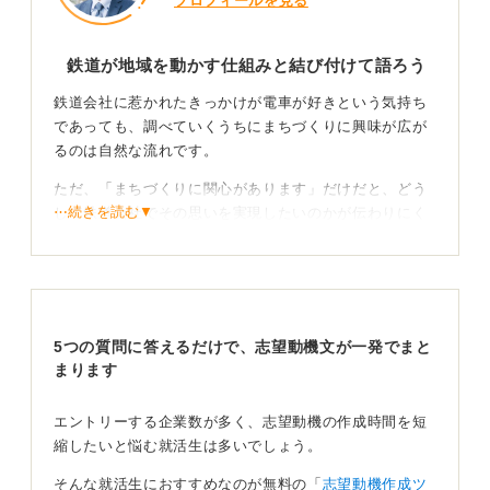
プロフィールを見る
鉄道が地域を動かす仕組みと結び付けて語ろう
鉄道会社に惹かれたきっかけが電車が好きという気持ち
であっても、調べていくうちにまちづくりに興味が広が
るのは自然な流れです。
ただ、「まちづくりに関心があります」だけだと、どう
⋯続きを読む▼
して鉄道会社でその思いを実現したいのかが伝わりにく
くなります。
必要なのは、鉄道というインフラが人の流れを生み、地
域の暮らしに影響を与える点に着目し、自分の関心と結
び付けることです。
5つの質問に答えるだけで、志望動機文が一発でまと
まります
身近な駅や地域の変化を手がかりに鉄道が与える影
響を示す
エントリーする企業数が多く、志望動機の作成時間を短
縮したいと悩む就活生は多いでしょう。
たとえば、通学や旅行でよく利用していた駅に思いを馳
せながら、駅前の変化や店舗の増減、利用者の雰囲気の
そんな就活生におすすめなのが無料の「
志望動機作成ツ