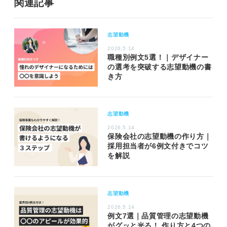
関連記事
志望動機
2026.5.14
職種別例文5選！｜デザイナー
の選考を突破する志望動機の書
き方
志望動機
2026.5.14
保険会社の志望動機の作り方｜
採用担当者が6例文付きでコツ
を解説
志望動機
2026.5.14
例文7選｜品質管理の志望動機
がグッと光る！ 作り方と4つの