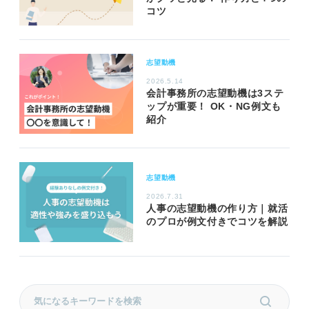
コツ
志望動機
2026.5.14
会計事務所の志望動機は3ステ
ップが重要！ OK・NG例文も
紹介
志望動機
2026.7.31
人事の志望動機の作り方｜就活
のプロが例文付きでコツを解説