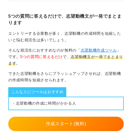
個人の鉄道愛は非常に素晴らしいものですが、それにと
面接の志望動機を考えましょう。回
答例文や伝え方のコツを踏まえてキ
どまってしまっては鉄道会社への志望動機として迫力に
ャリアコンサルタントが解説しま
5つの質問に答えるだけで、志望動機文が一発でまとま
欠けます。
す。
ります
あなたの電車・鉄道を愛する気持ちを、「鉄道事業の安
定性が、沿線価値の向上と路線地域の人口増という『攻
エントリーする企業数が多く、志望動機の作成時間を短縮した
めの開発』を可能にしている。
いと悩む就活生は多いでしょう。
沿線価値が高まれば、その結果として鉄道事業も発展す
そんな就活生におすすめなのが無料の「
志望動機作成ツール
」
る。そうなると、鉄道を愛する私もうれしい」というよ
です。
5つの質問に答えるだけ
で、
志望動機文が一発でまとまり
うに、ビジネス構造への理解に拡張してみてください。
ます
。
できた志望動機をさらにブラッシュアップさせれば、志望動機
0
の作成時間を短縮させられます。
こんな人にツールはおすすめ
・志望動機の作成に時間がかかる人
作成スタート(無料)