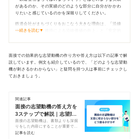
があるのか、その実績のどのような部分に自分がかかわ
りたいと感じているのかを深堀りしてください。
鉄道会社がまちづくりをおこなう大きな理由は、「沿線
⋯続きを読む▼
地域の人口増・維持による沿線価値の向上」と「安定的
な収益確保」であるはずです。面接官は、あなたがこの
ビジネスの根幹を理解しているかを見ていると考えてく
ださい。
面接での効果的な志望動機の作り方や答え方は以下の記事で解
説しています。例文も紹介しているので、「どのような志望動
自分が提案したいアイディアと地域に生まれる利益
機が刺さるかわからない」と疑問を持つ人は事前にチェックし
を語ろう
ておきましょう。
鉄道会社によるまちづくりの実例・成功例を学ぶと、そ
のダイナミックかつ長期的な視点に驚かされるはずで
関連記事
す。
面接の志望動機の答え方を
そこでの学びを志望動機に落とし込み、自分が活躍した
3ステップで解説｜志望業
い場所、提案したいアイディア、そのアイディアが実現
面接の志望動機は、書類よりも深掘
界別の例文20選
した際に沿線地域に生まれていく変化や利益を語れるよ
りをした内容にすることが重要で
うになりましょう。
す。面接で志望動機を答えるための
記事を読む
3つの構成を理解し、4ステップで