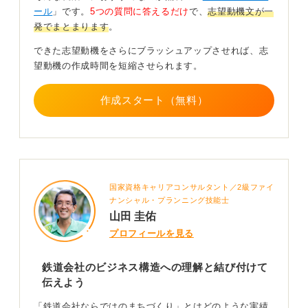
変化を観察してきた経験を振り返ってみると良いかもし
ール
」です。
5つの質問に答えるだけ
で、
志望動機文が一
れませんね。
発でまとまります
。
「便利になって人が集まるようになった」「高齢化の進
できた志望動機をさらにブラッシュアップさせれば、志
む地区でバリアフリー化が進んだ」など、身の回りの変
望動機の作成時間を短縮させられます。
化に気付いてきた視点は立派な土台になります。
そして、「単なる交通手段ではなく、地域の動線や商業
作成スタート（無料）
の活性化を通じてまちを育てる役割があると感じた」と
いう形で言語化できます。
鉄道会社のまちづくりは、街のつくるだけでなく動かす
仕事です。
国家資格キャリアコンサルタント／2級ファイ
自分が見てきた地域の変化や気付きをベースに、「人の
ナンシャル・プランニング技能士
流れを生み、地域の可能性を広げたい」という思いへと
山田 圭佑
結び付ければ、あなたの言葉で語る説得力が生まれます
プロフィールを見る
よ。自信を持って伝えてくださいね。
鉄道会社のビジネス構造への理解と結び付けて
0
伝えよう
「鉄道会社ならではのまちづくり」とはどのような実績