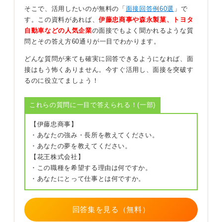
恩師の両方を挙げ、その共通点を伝えても良いでしょ
そこで、活用したいのが無料の「
面接回答例60選
」で
う。
す。この資料があれば、
伊藤忠商事や森永製菓、トヨタ
自動車などの人気企業
の面接でもよく聞かれるような質
0
問とその答え方60通りが一目でわかります。
どんな質問が来ても確実に回答できるようになれば、面
接はもう怖くありません。今すぐ活用し、面接を突破す
るのに役立てましょう！
これらの質問に一目で答えられる！(一部)
【伊藤忠商事】
・あなたの強み・長所を教えてください。
・あなたの夢を教えてください。
【花王株式会社】
・この職種を希望する理由は何ですか。
・あなたにとって仕事とは何ですか。
回答集を見る（無料）