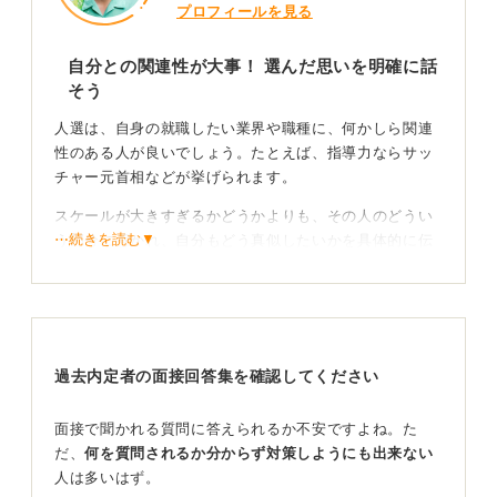
プロフィールを見る
自分との関連性が大事！ 選んだ思いを明確に話
そう
人選は、自身の就職したい業界や職種に、何かしら関連
性のある人が良いでしょう。たとえば、指導力ならサッ
チャー元首相などが挙げられます。
スケールが大きすぎるかどうかよりも、その人のどうい
⋯続きを読む▼
う部分に惹かれ、自分もどう真似したいかを具体的に伝
えることが重要です。
尊敬するポイントは具体的に出して伝えよう
「〇〇さんのようになりたい」という漠然としたもので
過去内定者の面接回答集を確認してください
はなく、「〇〇さんが、こういう時に取った、こういう
行動を見習いたい」という具体的な形にするほうが、現
面接で聞かれる質問に答えられるか不安ですよね。た
実味があり、相手にも伝わりやすくなります。
だ、
何を質問されるか分からず対策しようにも出来ない
人は多いはず。
身近な人を挙げても良いですし、歴史上の人物と身近な