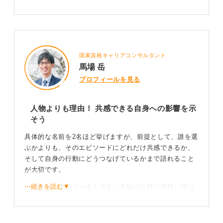
国家資格キャリアコンサルタント
馬場 岳
プロフィールを見る
人物よりも理由！ 共感できる自身への影響を示
そう
具体的な名前を2名ほど挙げますが、前提として、誰を選
ぶかよりも、そのエピソードにどれだけ共感できるか、
そして自身の行動にどうつなげているかまで語れること
が大切です。
⋯続きを読む▼
一人目が、キュリー夫人です。未知の分野に挑戦し続け
る姿勢に影響を受け、自身の研究テーマに粘り強く取り
組むことができたなど、具体的な行動に落とし込んで話
しましょう。