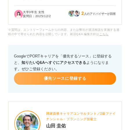
が、面接官の方に「現実味がない」「話が大きすぎる」
と思われないか不安です。
大学3年生 女性
2
人のアドバイザーが回答
質問日：
2025/12/2
偉人ではなく、身近な人を挙げた方がより具体的でリア
ルなエピソードを話せるのではないか、とも迷っていま
※質問は、エントリーフォームからの内容、または弊社が就活相談を実施する過
す。
程の中で寄せられた内容を公開しています。就活Q&A 編集方針は
こちら
尊敬する人に偉人女性を挙げる場合、面接でどのような
点に注意して伝えるべきでしょうか？また、女性の偉人
GoogleでPORTキャリアを「優先するソース」に登録する
から選ぶ際の注意点や、どのようにその人とかかわるエ
と、
知りたいQ&Aへすぐにアクセスできる
ようになりま
ピソードを語るべきか、具体的なアドバイスをお願いい
す。ぜひご登録ください。
たします。
優先ソースに登録する
国家資格キャリアコンサルタント／2級ファイ
ナンシャル・プランニング技能士
山田 圭佑