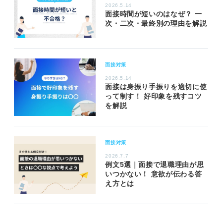
2026.5.14
面接時間が短いのはなぜ？ 一
次・二次・最終別の理由を解説
面接対策
2026.5.14
面接は身振り手振りを適切に使
って制す！ 好印象を残すコツ
を解説
面接対策
2026.7.7
例文5選｜面接で退職理由が思
いつかない！ 意欲が伝わる答
え方とは