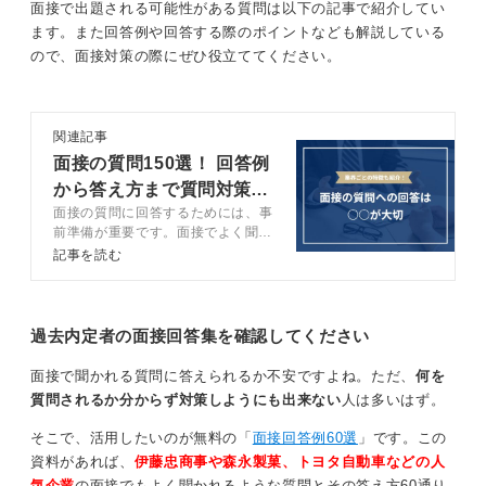
面接で出題される可能性がある質問は以下の記事で紹介してい
二人目が、ナイチンゲールです。一人の行動で社会を変
ます。また回答例や回答する際のポイントなども解説している
えることができると気づき、周囲への気配りを意識する
ので、面接対策の際にぜひ役立ててください。
ようになったなど、自身の価値観と重ね合わせましょ
う。
関連記事
知識を語るだけでは弱い！ 自分の経験と結び付けよ
面接の質問150選！ 回答例
う
から答え方まで質問対策を
面接の質問に回答するためには、事
完全網羅
気をつけてほしいのは、偉人のエピソードだけで終わっ
前準備が重要です。面接でよく聞か
てしまうことです。それではただ知識を語っているだけ
れる質問と回答例に加えて、質問に
記事を読む
答えられない時の対処法についても
になってしまいます。
キャリアコンサルタントが解説しま
す。伝え方を意識して、面接の質問
いくつかのエピソードを調べ、最も共感できる人を選
対策をしましょう。
過去内定者の面接回答集を確認してください
び、そのエピソードと自身の実体験を紐づけることで、
説得力のある回答が作れるかと思います。
面接で聞かれる質問に答えられるか不安ですよね。ただ、
何を
質問されるか分からず対策しようにも出来ない
人は多いはず。
0
そこで、活用したいのが無料の「
面接回答例60選
」です。この
資料があれば、
伊藤忠商事や森永製菓、トヨタ自動車などの人
気企業
の面接でもよく聞かれるような質問とその答え方60通り