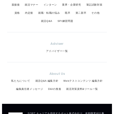
面接後
就活マナー
インターン
業界・企業研究
筆記試験対策
資格
内定後
就職・転職の悩み
既卒
第二新卒
その他
就活Q&A
SPI練習問題
Adviser
アドバイザー一覧
About Us
私たちについて
就活Q&A 編集方針
Webテストコンテンツ 編集方針
編集責任者メッセージ
D&Iの推進
就活対策資料&ツール一覧