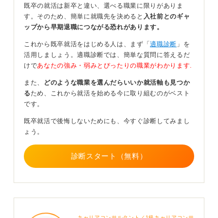
ットがあります。
既卒の就活は新卒と違い、選べる職業に限りがありま
す。そのため、簡単に就職先を決めると
入社前とのギャ
退職は環境ごとリセットできる一方、収入と社会保険の
ップから早期退職につながる恐れがあります。
切り替え・空白の説明の準備が必要な点が難しさになり
ます。
これから既卒就活をはじめる人は、まず「
適職診断
」を
活用しましょう。適職診断では、簡単な質問に答えるだ
医師所見と会社の配慮余地で判断基準を明確にしよ
けで
あなたの強み・弱みとぴったりの職業がわかります.
う！
また、
どのような職業を選んだらいいか就活軸も見つか
る
ため、これから就活を始める今に取り組むのがベスト
判断基準は、就労可否/配慮事項などの医師所見、時短・
です。
配置転換・残業免除の現実性といった会社の配慮余地、
「3～6カ月での改善ができるか」というご自身の回復見
既卒就活で後悔しないためにも、今すぐ診断してみまし
通しなどです。
ょう。
まず産業医/主治医と就業可能ラインを言語化し、始業・
残業上限や業務範囲など復職条件を人事に具体的に提案
診断スタート（無料）
し、難しければ退職を選ぶ、の二段構えで考えておくの
が安全です。
もし退職する場合は、求職者給付の待期/給付制限と、業
務量・裁量・評価軸など次の職場で同じ誘因を避ける職
務設計を先に固めてから動くと後悔が減ります。
キャリアコンサルタント／1級キャリアコンサ