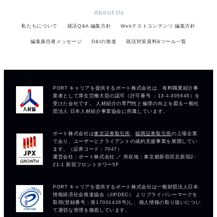
About Us
私たちについて
就活Q&A 編集方針
Webテストコンテンツ 編集方針
編集責任者メッセージ
D&Iの推進
就活対策資料&ツール一覧