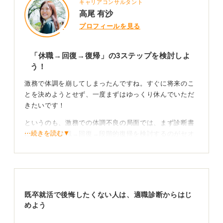
キャリアコンサルタント
高尾 有沙
プロフィールを見る
「休職→回復→復帰」の3ステップを検討しよ
う！
激務で体調を崩してしまったんですね。すぐに将来のこ
とを決めようとせず、一度まずはゆっくり休んでいただ
きたいです！
というのも、激務での体調不良の局面では、まず診断書
⋯続きを読む▼
にもとづく休職→回復→段階的復帰を検討するのがセオ
リーです。
休職することの利点は、雇用・社会保険・社内の信用を
保ちながら、傷病手当金などで生活をつなぎつつ治療に
集中できる点です。
既卒就活で後悔したくない人は、適職診断からはじ
反面、復帰部署/業務が合わないと再燃リスクがあった
めよう
り、復帰時期のプレッシャーがかかる、といったデメリ