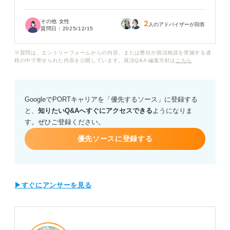
しまうのではないかという不安も大きいです。一方で、
退職してしまうと転職活動がスムーズに進むのか、次の
その他 女性
2
仕事が見つかるのかという焦りもあります。
人のアドバイザーが回答
質問日：
2025/12/15
休職と退職、それぞれどのようなメリット・デメリット
※質問は、エントリーフォームからの内容、または弊社が就活相談を実施する過
があるのか、特に激務で体調を崩した経験がある場合、
程の中で寄せられた内容を公開しています。就活Q&A 編集方針は
こちら
どちらを選択するべきか、判断するための基準が知りた
いです。
GoogleでPORTキャリアを「優先するソース」に登録する
後悔しないための決断のヒントをアドバイスいただけま
と、
知りたいQ&Aへすぐにアクセスできる
ようになりま
すでしょうか？
す。ぜひご登録ください。
優先ソースに登録する
▶すぐにアンサーを見る