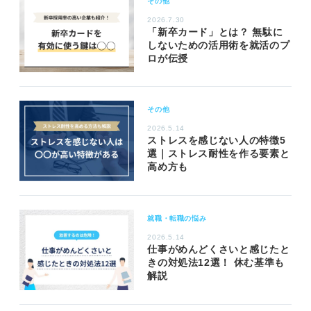
その他
2026.7.30
「新卒カード」とは？ 無駄に
しないための活用術を就活のプ
ロが伝授
その他
2026.5.14
ストレスを感じない人の特徴5
選｜ストレス耐性を作る要素と
高め方も
就職・転職の悩み
2026.5.14
仕事がめんどくさいと感じたと
きの対処法12選！ 休む基準も
解説