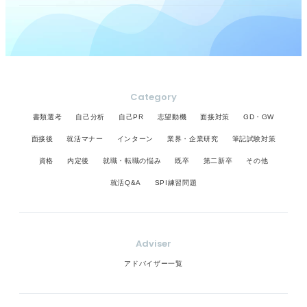
Category
書類選考
自己分析
自己PR
志望動機
面接対策
GD・GW
面接後
就活マナー
インターン
業界・企業研究
筆記試験対策
資格
内定後
就職・転職の悩み
既卒
第二新卒
その他
就活Q&A
SPI練習問題
Adviser
アドバイザー一覧