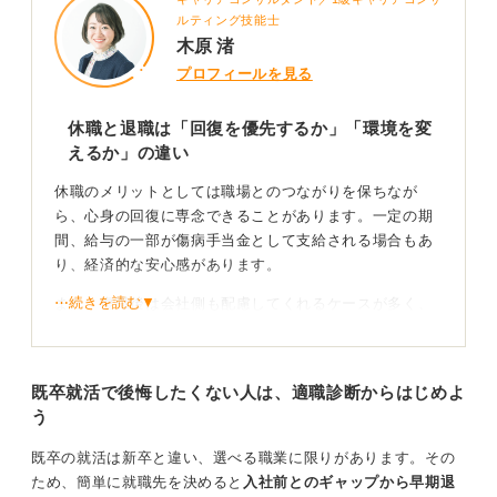
ルティング技能士
0
木原 渚
プロフィールを見る
休職と退職は「回復を優先するか」「環境を変
えるか」の違い
休職のメリットとしては職場とのつながりを保ちなが
ら、心身の回復に専念できることがあります。一定の期
間、給与の一部が傷病手当金として支給される場合もあ
り、経済的な安心感があります。
⋯続きを読む▼
また、復職後は会社側も配慮してくれるケースが多く、
勤務時間の短縮や業務調整などを相談しやすくなりま
す。
既卒就活で後悔したくない人は、適職診断からはじめよ
一方のデメリットは、復職後に環境が大きく変わらない
う
場合、再び負担を感じる可能性があることです。
次に、退職のメリットは、環境をリセットして新しい働
既卒の就活は新卒と違い、選べる職業に限りがあります。その
き方を選べることです。完全に仕事から離れることで、
ため、簡単に就職先を決めると
入社前とのギャップから早期退