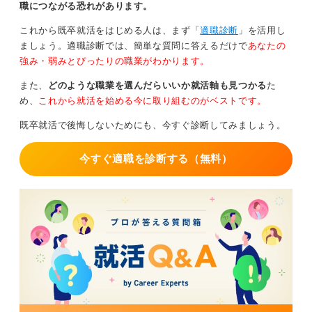
心身の回復が早まる人も多いです。
職につながる恐れがあります。
しかし、退職直後は収入が途絶えるため、転職活動を始
これから既卒就活をはじめる人は、まず「
適職診断
」を活用し
めるタイミングや生活の見通しを立てておくことが重要
ましょう。適職診断では、簡単な質問に答えるだけで
あなたの
です。
強み・弱みとぴったりの職業がわかります。
また、
どのような職業を選んだらいいか就活軸も見つかる
た
心身の回復を第一に考えるなら休職という選択肢が
め、
これから就活を始める今に取り組むのがベストです。
有効
既卒就活で後悔しないためにも、今すぐ診断してみましょう。
判断のポイントは、今何より優先すべきことは何かで
す。心身の回復が最優先であれば、まずは休職を選び、
今すぐ適職を診断する（無料）
一定期間休んだうえで今後を考えるのも一つの方法で
す。
休職中に「この仕事を続けたいのか」「どんな働き方な
ら無理なく続けられるのか」をじっくり整理できます。
どちらを選んでも間違いではありません。
一人で抱え込まず、産業医・上司・家族・専門機関など
に相談しながら、回復を最優先に考えてください。
0