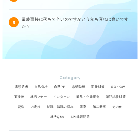
最終面接に落ちて辛いのですがどう立ち直れば良いです
5
か？
Category
書類選考
自己分析
自己PR
志望動機
面接対策
GD・GW
面接後
就活マナー
インターン
業界・企業研究
筆記試験対策
資格
内定後
就職・転職の悩み
既卒
第二新卒
その他
就活Q&A
SPI練習問題