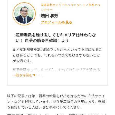
く働ける会社に入れたという人もいます。
国家資格キャリアコンサルタント／産業カウ
二度と無理ということはないので、まずは自分と向き合
ンセラー
増田 和芳
うことが大事かなと思います。
プロフィールを見る
2
短期離職を繰り返してもキャリアは終わらな
い！ 自分の軸を再確認しよう
まず短期離職を2社連続でしたからといって不安になるこ
とはあるとしても、それをいつまでもひきずらないこと
が大切です。
短期離職をしてしまっても、すべてのキャリアが終わる
⋯続きを読む▼
わけではありません。
次の会社を受ける前に、どのような軸で就職活動をする
のかを整理して臨む必要があります。何を大切にして仕
事をするのか、何のために仕事をするのか、それを明確
以下の記事では第二新卒の転職を成功させるための方法やポイ
にしましょう。
ントなどを解説しています。現在第二新卒の立場にあり、転職
を目指している人は、ぜひ参考にしてください。
前の2社もきっとその何かがあって入社を選んでいるはず