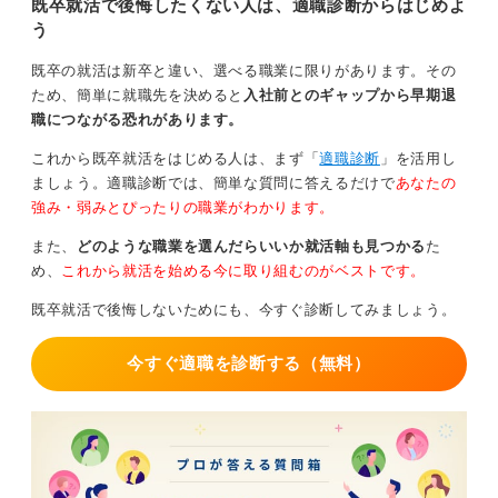
既卒就活で後悔したくない人は、適職診断からはじめよ
です。そのうえで面接などの選考に臨みましょう。
う
面接では前職批判や他責で言葉を述べるのではなく、自
責で退職してしまったことを話します。たとえば「○○が
既卒の就活は新卒と違い、選べる職業に限りがあります。その
不足していた」「○○が足りなかった」などです。
ため、簡単に就職先を決めると
入社前とのギャップから早期退
職につながる恐れがあります。
前職批判は避けよう！ 一貫性のある前向きな回答準
これから既卒就活をはじめる人は、まず「
適職診断
」を活用し
備が鍵
ましょう。適職診断では、簡単な質問に答えるだけで
あなたの
強み・弱みとぴったりの職業がわかります。
なぜ離職したかは自分自身の認識や情報収集などが不
足、足りなかったなどの理由で説明しましょう。
また、
どのような職業を選んだらいいか就活軸も見つかる
た
め、
これから就活を始める今に取り組むのがベストです。
そしてそれを踏まえて、どのような改善をしたうえで、
なぜ志望したのかを一貫性を持たせることが大切です。
既卒就活で後悔しないためにも、今すぐ診断してみましょう。
軸にしている内容にそぐう会社であるかどうかも自分で
今すぐ適職を診断する（無料）
理解したうえで応募してほしいですね。
決して後ろ向きにならずに進んでください。
0