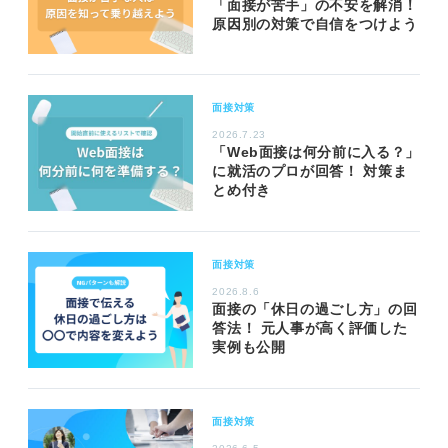
「面接が苦手」の不安を解消！
原因別の対策で自信をつけよう
面接対策
2026.7.23
「Web面接は何分前に入る？」
に就活のプロが回答！ 対策ま
とめ付き
面接対策
2026.8.6
面接の「休日の過ごし方」の回
答法！ 元人事が高く評価した
実例も公開
面接対策