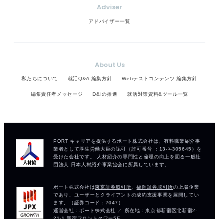
Adviser
アドバイザー一覧
About Us
私たちについて
就活Q&A 編集方針
Webテストコンテンツ 編集方針
編集責任者メッセージ
D&Iの推進
就活対策資料&ツール一覧