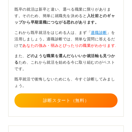
ります。
既卒の就活は新卒と違い、選べる職業に限りがありま
す。そのため、簡単に就職先を決めると
入社前とのギャ
自分の弱点を認め対応策をしっかり示そう
ップから早期退職につながる恐れがあります。
これから既卒就活をはじめる人は、まず「
適職診断
」を
そのため自身の考え方の癖のようなものに向き合う必要
活用しましょう。適職診断では、簡単な質問に答えるだ
があるかなと思います。
けで
あなたの強み・弱みとぴったりの職業がわかります.
たとえば何社受けても、自分と合う人・合わない人は絶
また、
どのような職業を選んだらいいか就活軸も見つか
対にいます。
る
ため、これから就活を始める今に取り組むのがベスト
新しい場所に行けば、これから関係性を深めていくわけ
です。
ですからすぐに「この人嫌な人だ、無理だ、私仕事でき
既卒就活で後悔しないためにも、今すぐ診断してみまし
ない」と判断するのが早すぎるというふうにとらえられ
ょう。
てしまいます。
もしそういう嫌な人がいたときに、自分はどういうふう
診断スタート（無料）
に対応して一緒に仕事していこうと思うかということを
質問された場合に、どう答えていけるかを見つけておか
なければいけないと思います。
ただ2社でも3社でも辞めてしまった後に、落ち着いて長