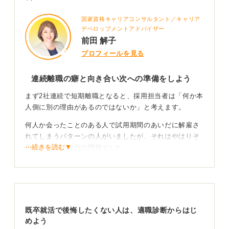
国家資格キャリアコンサルタント／キャリア
デベロップメントアドバイザー
前田 解子
プロフィールを見る
連続離職の癖と向き合い次への準備をしよう
まず2社連続で短期離職となると、採用担当者は「何か本
人側に別の理由があるのではないか」と考えます。
何人か会ったことのある人で試用期間のあいだに解雇さ
れてしまうパターンの人がいましたが、それはやはりそ
⋯続きを読む▼
の人の仕事の能力の問題でした。
自身が「なぜ離職が続いてしまったのか」を考える必要
があります。
この相談には理由が書かれていませんが、たとえば「嫌
な人がいたから続かなかった」というのが1回目ならまだ
既卒就活で後悔したくない人は、適職診断からはじ
しも、2回とも同じ理由だった場合は「世の中どこにでも
めよう
嫌な人はいるよね」という話をされてしまう可能性があ