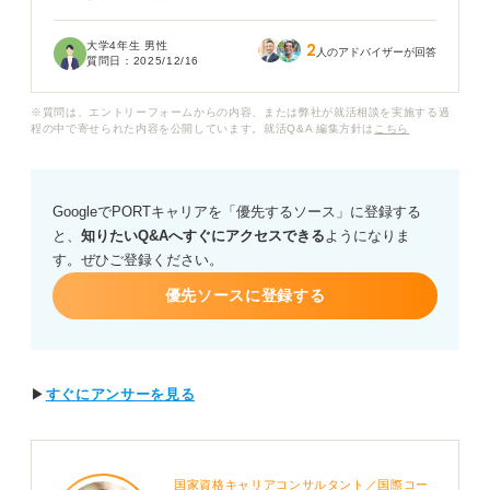
のか悩んでいます。
大学4年生 男性
2
今からキャリアセンターを活用する場合、どのような目
人のアドバイザーが回答
質問日：
2025/12/16
的で相談を始めると挽回しやすいでしょうか？ 最初に相
談すべき内容や、効率的な活用方法について知りたいで
※質問は、エントリーフォームからの内容、または弊社が就活相談を実施する過
す。
程の中で寄せられた内容を公開しています。就活Q&A 編集方針は
こちら
GoogleでPORTキャリアを「優先するソース」に登録する
と、
知りたいQ&Aへすぐにアクセスできる
ようになりま
す。ぜひご登録ください。
優先ソースに登録する
▶
すぐにアンサーを見る
国家資格キャリアコンサルタント／国際コー