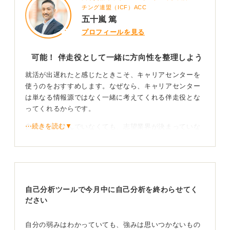
チング連盟（ICF）ACC
五十嵐 篤
プロフィールを見る
可能！ 伴走役として一緒に方向性を整理しよう
就活が出遅れたと感じたときこそ、キャリアセンターを
使うのをおすすめします。なぜなら、キャリアセンター
は単なる情報源ではなく一緒に考えてくれる伴走役とな
ってくれるからです。
⋯続きを読む▼
自己分析が進んでいなくても、志望業界が決まっていな
くても、わからない状態だからこそ専門スタッフと一緒
に整理すると方向性が見えやすくなります。
あなたのタイプから業界を絞ってもらえる！
自己分析ツールで今月中に自己分析を終わらせてく
最初の相談では、「どんな時にやりがいを感じるか」
ださい
「どんな仕事に興味関心があるか」「学生生活でよく取
っていた行動」など、あなたのパターンを一緒に棚卸し
自分の弱みはわかっていても、強みは思いつかないもの