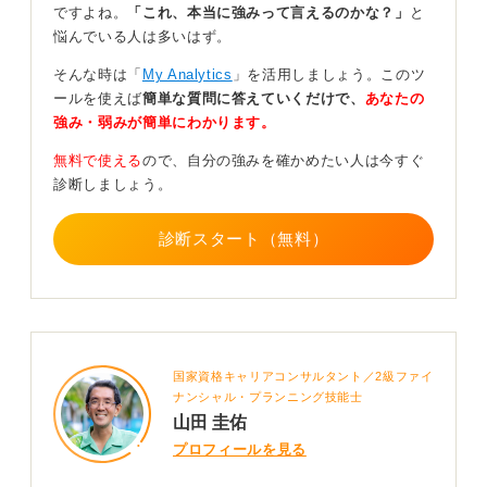
することが可能です。
ですよね。
「これ、本当に強みって言えるのかな？」
と
悩んでいる人は多いはず。
そのうえで、「このタイプならまずこの3つの業界を見て
みよう」と具体的な候補を整理してくれるため、一気に
そんな時は「
My Analytics
」を活用しましょう。このツ
進めやすくなります。
ールを使えば
簡単な質問に答えていくだけで、
あなたの
強み・弱みが簡単にわかります。
未経験職や地方企業、増員採用など、一般サイトでは入
手できない優先情報に触れることで、出遅れのハンデを
無料で使える
ので、自分の強みを確かめたい人は今すぐ
縮小できるはずです。
診断しましょう。
また「エントリーシート（ES）添削・模擬面接」を複数
回利用できます。これは、短期で質を上げるうえで非常
診断スタート（無料）
に有効です。
相談内容は曖昧にしないようにしましょう。「業界を一
緒に仮決めしたい」「強みの言語化を手伝ってほしい」
など、目的を明確に伝えると成果が上がりやすいです。
国家資格キャリアコンサルタント／2級ファイ
0
ナンシャル・プランニング技能士
山田 圭佑
プロフィールを見る