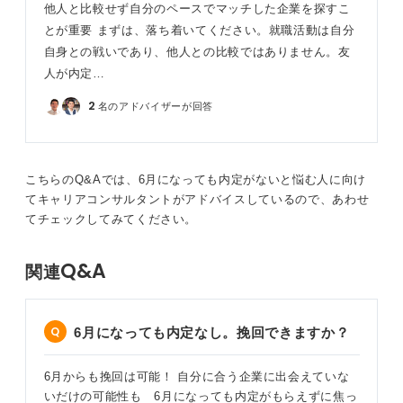
他人と比較せず自分のペースでマッチした企業を探すこ
頻繁に相談するのが効果的な進め方です。限られた相談
とが重要 まずは、落ち着いてください。就職活動は自分
日時のなかで、できる限りスケジュールを立てるように
自身との戦いであり、他人との比較ではありません。友
してください。
人が内定…
相談は説明会や面接と並行して進める必要があります
2
名のアドバイザーが回答
が、ここから盛り返すのなら、そのあたりは覚悟をしま
しょう。
「何もわからないので、一から教えてください」「協力
こちらのQ&Aでは、6月になっても内定がないと悩む人に向け
してください」ときちんと頭を下げる姿勢も忘れないで
てキャリアコンサルタントがアドバイスしているので、あわせ
くださいね。
てチェックしてみてください。
0
Q&A
関連
6月になっても内定なし。挽回できますか？
6月からも挽回は可能！ 自分に合う企業に出会えていな
いだけの可能性も 6月になっても内定がもらえずに焦っ