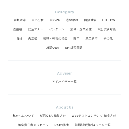
Category
書類選考
自己分析
自己PR
志望動機
面接対策
GD・GW
面接後
就活マナー
インターン
業界・企業研究
筆記試験対策
資格
内定後
就職・転職の悩み
既卒
第二新卒
その他
就活Q&A
SPI練習問題
Adviser
アドバイザー一覧
About Us
私たちについて
就活Q&A 編集方針
Webテストコンテンツ 編集方針
編集責任者メッセージ
D&Iの推進
就活対策資料&ツール一覧