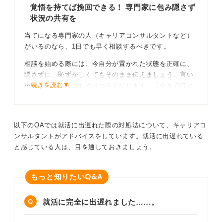
覚悟を持てば挽回できる！ 専門家に包み隠さず
状況の共有を
当てになる専門家の人（キャリアコンサルタントなど）
がいるのなら、1日でも早く相談するべきです。
相談を始める際には、今自分が置かれた状態を正確に、
隠さずに、恥ずかしくてもそのまま伝えましょう。言い
⋯続きを読む▼
訳から入ると相手もやりづらくなります。「今までほと
んど自己分析も企業研究もしていません」と正直に伝え
てかまいません。
最終的な目的は内定を得ることです。最初に話すべき内
以下のQAでは就活に出遅れた際の対処法について、キャリアコ
容は、自分の飾らない現状です。
ンサルタントがアドバイスをしています。就活に出遅れている
と感じている人は、目を通しておきましょう。
そのうえで、これから何をすればいいかという相談がで
きます。そこからは、あなたが出遅れたと理解している
ように、かなり険しい道です。人よりは素早く動かない
Q&A
もっと知りたい
といけません。覚悟を持って取り組む必要があります。
就活に完全に出遅れました……。
たくさん相談しよう！ 誠実な姿勢も忘れずに