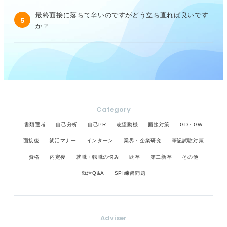
最終面接に落ちて辛いのですがどう立ち直れば良いです
5
か？
Category
書類選考
自己分析
自己PR
志望動機
面接対策
GD・GW
面接後
就活マナー
インターン
業界・企業研究
筆記試験対策
資格
内定後
就職・転職の悩み
既卒
第二新卒
その他
就活Q&A
SPI練習問題
Adviser