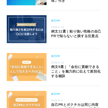
現」付き
自己PR
2026.5.14
例文11選｜粘り強い性格の自己
PRで知らないと損する注意点
自己PR
2026.5.14
例文5選｜「会社に貢献できる
こと」を魅力的に伝えて差別化
する秘訣
自己PR
2026.6.4
自己PRとガクチカは同じ内容