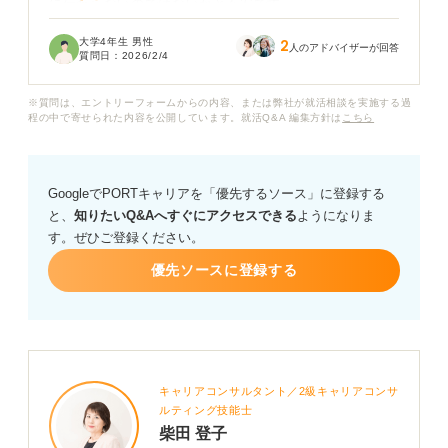
に伝わらないのではないかと不安です。
大学4年生 男性
2
塾講師の経験で得られたスキルの中で、企業が特に注目
人のアドバイザーが回答
質問日：
2026/2/4
するポイントはどこでしょうか？ たとえば、コミュニケ
ーション能力や問題解決能力など、具体的にどのように
※質問は、エントリーフォームからの内容、または弊社が就活相談を実施する過
アピールすれば効果的でしょうか。
程の中で寄せられた内容を公開しています。就活Q&A 編集方針は
こちら
また、志望業界（IT系やメーカーなど）と直接関係がな
い場合でも、塾講師の経験を就活で有利に活かすための
GoogleでPORTキャリアを「優先するソース」に登録する
具体的なエピソードの選び方や話し方についてもアドバ
と、
知りたいQ&Aへすぐにアクセスできる
ようになりま
イスをお願いします。
す。ぜひご登録ください。
優先ソースに登録する
キャリアコンサルタント／2級キャリアコンサ
ルティング技能士
柴田 登子