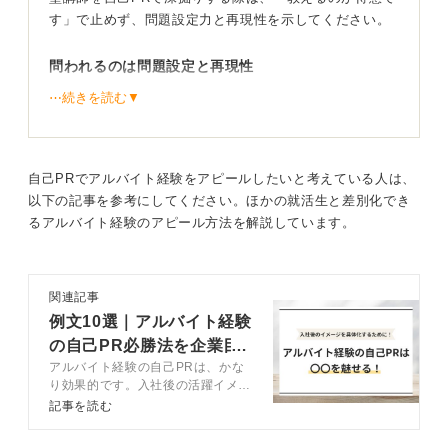
す」で止めず、問題設定力と再現性を示してください。
問われるのは問題設定と再現性
⋯続きを読む▼
構成としては、「背景（対象・目標）→課題の特定（ど
の行動や思考が壁か）→仮説と施策（教材選定、学習ル
ーティン、可視化）→運用（面談頻度、指導記録、保護
自己PRでアルバイト経験をアピールしたいと考えている人は、
者連携）→成果（数値・行動変容）→学び（他業務へど
以下の記事を参考にしてください。ほかの就活生と差別化でき
う再現するか）」といった形式がおすすめです。
るアルバイト経験のアピール方法を解説しています。
たとえば「英語長文で設問先読みができず失点」→「パ
ラグラフごとの要旨メモと根拠下線をルール化し生徒と
共有」→「15分×毎日、進捗をスプレッドシートで共
関連記事
有・管理した」→「模試偏差値56→63、理解度自己評価
例文10選｜アルバイト経験
2.8→4.3」→「手順化と可視化で行動が変わる。仕事で
の自己PR必勝法を企業目
も新人OJTやマニュアル作成に活かす」といった具合で
アルバイト経験の自己PRは、かな
す。
線で解説
り効果的です。入社後の活躍イメー
エピソードは「難しい生徒への介入」、「学年全体の仕
ジを伝えやすくなります。アルバイ
記事を読む
ト経験の自己PRの構成や、作成時
組み改善」、「保護者クレームの未然防止」など、特に
の注意点などをキャリアコンサルタ
効果の大きいと感じた一つに絞ると密度が出ます。