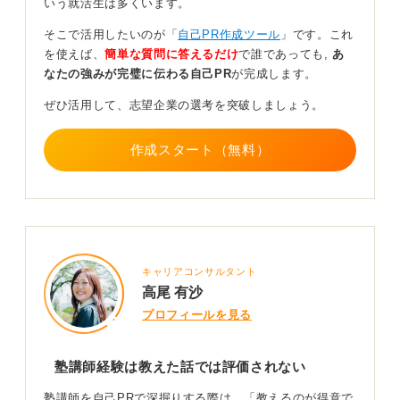
いう就活生は多くいます。
よう
そこで活用したいのが「
自己PR作成ツール
」です。これ
を使えば、
簡単な質問に答えるだけ
で誰であっても,
あ
今の企業は後輩指導に苦手意識を持つ人が多いため、こ
なたの強みが完璧に伝わる自己PR
が完成します。
れは汎用性の高いアピールポイントです。
ぜひ活用して、志望企業の選考を突破しましょう。
どこをアピールするかで、何を言うこともできます。と
にかく経験を深く掘り下げて、アピールポイントとエピ
ソードを伝えられるように準備しましょう。
作成スタート（無料）
0
キャリアコンサルタント
高尾 有沙
プロフィールを見る
塾講師経験は教えた話では評価されない
塾講師を自己PRで深掘りする際は、「教えるのが得意で