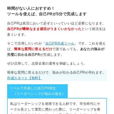
ントが解説します。例文10選も紹
介するので、アルバイト経験を魅力
時間がない人におすすめ！
最後に、企業での貢献にブリッジを架け、「顧客ごとに
的に伝え、内定を掴みましょう。
ツールを使えば、自己PRが3分で完成します
指標を設計し、習慣化を支援して成果につなげる力を、
営業のオンボーディングや業務標準化に活かしたい」な
自己PRは就活において必ずといっていいほど必要になります。
どと着地させると説得力が上がります。
自己PRが曖昧なまま就活がうまくいかなかった
という就活生は
多くいます。
0
そこで活用したいのが「
自己PR作成ツール
」です。これを使え
ば、
簡単な質問に答えるだけ
で誰であっても、
あなたの強みが
完璧に伝わる自己PR
が完成します。
ぜひ活用して、志望企業の選考を突破しましょう。
簡単な質問に答えるだけで、強みが伝わる自己PRが作れます。
作成スタート【無料】
ツールで作成した自己PR例文
（リーダーシップが強みの場合）
私はリーダーシップを発揮できる人材です。学生時代にサ
ークル長として運営に携わった際に、リーダーシップを養