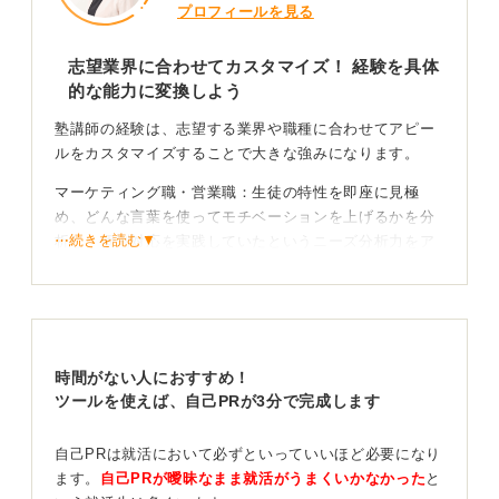
プロフィールを見る
志望業界に合わせてカスタマイズ！ 経験を具体
的な能力に変換しよう
塾講師の経験は、志望する業界や職種に合わせてアピー
ルをカスタマイズすることで大きな強みになります。
マーケティング職・営業職：生徒の特性を即座に見極
め、どんな言葉を使ってモチベーションを上げるかを分
⋯続きを読む▼
析し、個別対応を実践していたというニーズ分析力をア
ピールできます。
教育業界：個別指導の実績（平均点をどのくらい上げ
た、どういう高校に入れたなど）をダイレクトにアピー
ルできます。
時間がない人におすすめ！
IT系・メーカーなど：ITツールを使った情報収集の経験
ツールを使えば、自己PRが3分で完成します
や、若年層の指導に長けているため、後輩の育成に貢献
できるというアピールも有効です。
自己PRは就活において必ずといっていいほど必要になり
ます。
自己PRが曖昧なまま就活がうまくいかなかった
と
指導経験は万能！ 後輩育成力を積極的にアピールし