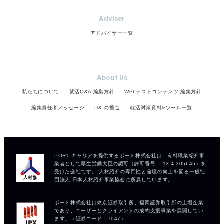
Adviser
アドバイザー一覧
About Us
私たちについて
就活Q&A 編集方針
Webテストコンテンツ 編集方針
編集責任者メッセージ
D&Iの推進
就活対策資料&ツール一覧