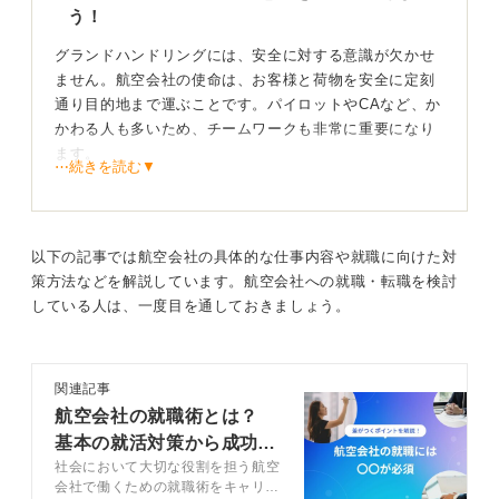
です。たとえば、航空機のすぐ後ろでの作業には高いリ
う！
スクがともないます。危険をはらむ場面での集中力やミ
グランドハンドリングには、安全に対する意識が欠かせ
ス防止策の経験が求められます。
ません。航空会社の使命は、お客様と荷物を安全に定刻
2つ目は、チームワークの質です。秒単位で動く現場では
通り目的地まで運ぶことです。パイロットやCAなど、か
速くて正確な連携が重要になります。サークルやアルバ
かわる人も多いため、チームワークも非常に重要になり
イトでの即応的なコミュニケーション経験を活かしまし
ます。
⋯続きを読む▼
ょう。
屋外での作業もあるため、厳しい環境でも続けることが
3つ目は、悪天候や深夜勤務に耐える継続力や覚悟です。
できるか、そして注意力やリスクマネジメントといった
単に「体力に自信がある」だけでなく、過去の継続経験
力も必要になってきます。
以下の記事では航空会社の具体的な仕事内容や就職に向けた対
と結びつけることが説得力になります。
志望動機を述べる際には、上記のような特徴を理解して
策方法などを解説しています。航空会社への就職・転職を検討
おきましょう。
している人は、一度目を通しておきましょう。
志望動機では自分の強みを企業に合わせてアピール
するのがコツ
学生時代のチーム経験を振り返り、学びを言語化し
よう
志望動機は「好きだから」ではなく、「自身の具体的な
関連記事
経験をどのように企業の現場で活かせるか」という構造
航空会社の就職術とは？
また、志望動機を作る際には、学生時代の経験を深掘り
に変えることが効果的です。
基本の就活対策から成功の
することが大切です。高校や大学でチームワークを発揮
社会において大切な役割を担う航空
秘訣まで解説
アルバイトや部活、体力や集中力を要した経験をもと
したエピソードを書きだしましょう。
会社で働くための就職術をキャリア
に、グランドハンドリングに必要な能力につなげて言語