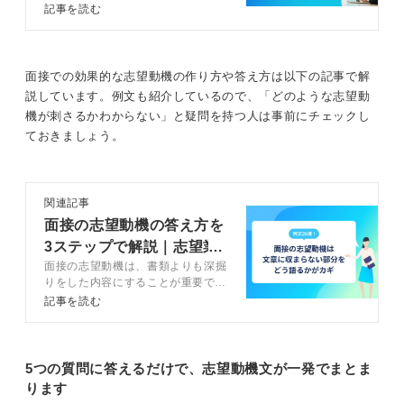
コンサルタントと解説します。航空
記事を読む
たとえば、「部活動でキャプテンをしていた」「文化祭
化すれば、強い志望動機が作れます。
会社の就職で重要視される「自律
実行委員を務めた」などです。役割を思い出すだけでな
力」のアピールポイントや基本の就
既にあなたのなかに材料はあります。強みを引き出し、
活ステップなどを参考にして、就職
く、当時を振り返り、安全に達成した出来事、逆にでき
企業が求める人物像に合った志望動機を完成させましょ
成功を目指しましょう。
面接での効果的な志望動機の作り方や答え方は以下の記事で解
なかったこと、さらに、そこから得た学びを洗い出して
う。
説しています。例文も紹介しているので、「どのような志望動
みてください。
機が刺さるかわからない」と疑問を持つ人は事前にチェックし
0
ておきましょう。
0
関連記事
面接の志望動機の答え方を
3ステップで解説｜志望業
面接の志望動機は、書類よりも深掘
界別の例文20選
りをした内容にすることが重要で
す。面接で志望動機を答えるための
記事を読む
3つの構成を理解し、4ステップで
面接の志望動機を考えましょう。回
答例文や伝え方のコツを踏まえてキ
ャリアコンサルタントが解説しま
5つの質問に答えるだけで、志望動機文が一発でまとま
す。
ります