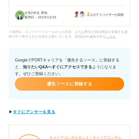
っています。
大学2年生 男性
2
ですが、いざ志望動機を考えると「飛行機が好き」「体
人のアドバイザーが回答
質問日：
2025/12/10
を動かしたい」といった漠然とした理由しか思い浮かび
ません。これでは、実際に企業が求める人物像と合って
※質問は、エントリーフォームからの内容、または弊社が就活相談を実施する過
いないと感じています。
程の中で寄せられた内容を公開しています。就活Q&A 編集方針は
こちら
採用担当者が「この人と一緒に働きたい」と感じられ
る、グランドハンドリング職の志望動機で特に重要視さ
GoogleでPORTキャリアを「優先するソース」に登録する
れるポイントは何でしょうか？ 具体的なエピソードの盛
と、
知りたいQ&Aへすぐにアクセスできる
ようになりま
り込み方や、どのような熱意を伝えるべきかについて、
す。ぜひご登録ください。
アドバイスをお願いします。
優先ソースに登録する
▶
すぐにアンサーを見る
キャリアコンサルタント／キャリアコンサル