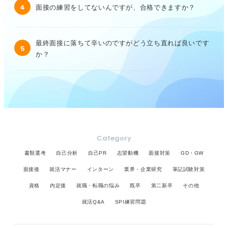
4
面接の練習をしてないんですが、合格できますか？
最終面接に落ちて辛いのですがどう立ち直れば良いです
5
か？
Category
書類選考
自己分析
自己PR
志望動機
面接対策
GD・GW
面接後
就活マナー
インターン
業界・企業研究
筆記試験対策
資格
内定後
就職・転職の悩み
既卒
第二新卒
その他
就活Q&A
SPI練習問題