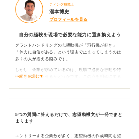
ティング技能士
瀧本博史
プロフィールを見る
自分の経験を現場で必要な能力に置き換えよう
グランドハンドリングの志望動機が「飛行機が好き」
「体力に自信がある」という理由で止まってしまうのは
多くの人が抱える悩みです。
しかし、企業が求めているのは、現場で必要な行動や特
⋯続きを読む▼
性を具体的に示せるかどうかです。この点を明確にする
ことで、志望動機の説得力は格段に高まります。
たとえば、以前支援した方は大学のサッカー部で「複数
の指示を同時に処理しチームを動かす役割」を経験して
いました。
5つの質問に答えるだけで、志望動機文が一発でまと
この経験を「グランドハンドリングの現場で必要な指示
まります
の受け取りと対応に通ずる」と言語化し、志望動機に反
映させたところ、最終面接で高く評価され内定につなが
エントリーする企業数が多く、志望動機の作成時間を短