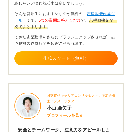
ったことがあります。
縮したいと悩む就活生は多いでしょう。
まずはグランドハンドリングの仕事の特徴を理解し
そんな就活生におすすめなのが無料の「
志望動機作成ツ
よう
ール
」です。
5つの質問に答えるだけ
で、
志望動機文が一
発でまとまります
。
グランドハンドリングの仕事は、安全・正確・時間厳守
できた志望動機をさらにブラッシュアップさせれば、志
という厳しい基準のもと、航空機の誘導や手荷物の積み
望動機の作成時間を短縮させられます。
下ろし、給油作業、機内清掃など多岐にわたる業務を迅
速かつ正確にこなす重要な役割です。
作成スタート（無料）
また、屋外での作業が中心で、過酷な天候やシフト勤務
も多いため、体力や集中力に加え安全意識が欠かせませ
ん。
「リスク管理」「チームワーク」「継続力」が重視
国家資格キャリアコンサルタント／交流分析
される！
士インストラクタ―
小山 亜矢子
グランドハンドリングで企業が特に重視する3つのポイン
プロフィールを見る
トを理解しておいてください。
1つ目は、緊張感のある環境でも安全に作業できる対応力
安全とチームワーク、注意力をアピールしよ