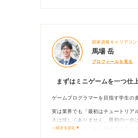
もステップの一つです。
0
国家資格キャリアコン
馬場 岳
プロフィールを見る
まずはミニゲームを一つ仕
ゲームプログラマーを目指す学生の
実は業界でも「最初はチュートリア
人は珍しくありません。最初の一歩
⋯続きを読む▼
えが生まれ、そこから継続できるの