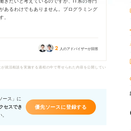
働きたいと考えているのですが、IT系の専門
があるわけでもありません。プログラミング
す。
ばゲームプログラマーになることは可能でし
2
人のアドバイザーが回答
るレベルになるまでに、どのような言語をど
うか？
社が就活相談を実施する過程の中で寄せられた内容を公開してい
として求められる作品のレベル、未経験者を
ど、今すぐ始めるべき具体的なステップにつ
るソース」に
優先ソースに登録する
クセスでき
い。
ログラマーへの道が開けるのでしょうか？