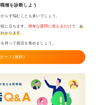
その達成感を次のステップにつなげてみてく
・職種を診断しよう
現場で最も求められる資質になります。不安
たあなたの努力を企業は必ず見ています。
つからず悩むことも多いでしょう。
が役に立ちます。
簡単な質問に答えるだけ
で、
あ
がわかります
。
信を持って就活を進めましょう。
タート(無料)