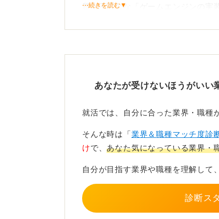
⋯続きを読む▼
質上不可欠な「ゲームエンジンの実
フォリオ」、そして実務に近い「開
これらは自分の努力次第で獲得でき
ラマーになれるかどうかの分かれ目
求められる知識やスキルから
あなたが受けないほうがいい
最初のステップは、プログラミング
就活では、自分に合った業界・職種
ゲームプログラマーになるために必
そんな時は「
業界＆職種マッチ度診
に考えて筋道を立てましょう。段階
け
で、
あなた気になっている業界・
れます。
自分が目指す業界や職種を理解して
目標に対してどういうステップを踏
診断ス
また、この計画のために職業訓練校
人の予算や、勉強に必要な費用など