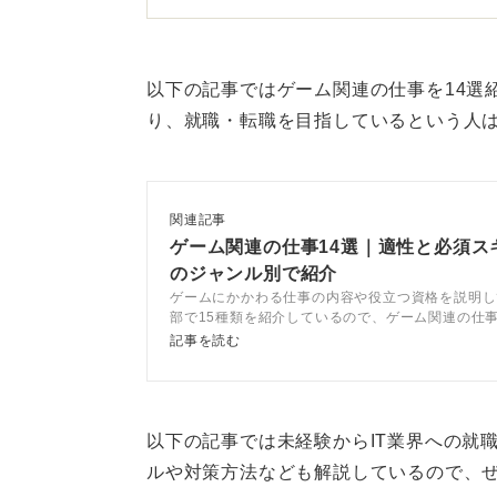
現在のゲーム業界では、学歴よりポ
っています。Unity（Ｃ# ）やUnrea
ジンで開発した作品があるかどうか
以下の記事ではゲーム関連の仕事を14選
り、就職・転職を目指しているという人
まずは2～3カ月を目安に、チュート
みましょう。ジャンルは何でもかま
す。
関連記事
未経験なら小規模スタジオを
ゲーム関連の仕事14選｜適性と必須ス
のジャンル別で紹介
ゲームにかかわる仕事の内容や役立つ資格を説明し
未経験採用に積極的な企業は、小規
部で15種類を紹介しているので、ゲーム関連の仕
はぜひチェックしてみてください。また、ゲームに
会社などに多く、求人サイトでは「
記事を読む
の今後の動向についても、業界に詳しいキャリアコ
言が目印です。
が解説しています。
現時点でスキルがゼロでも、学習を
以下の記事では未経験からIT業界への就
す。
ルや対策方法なども解説しているので、