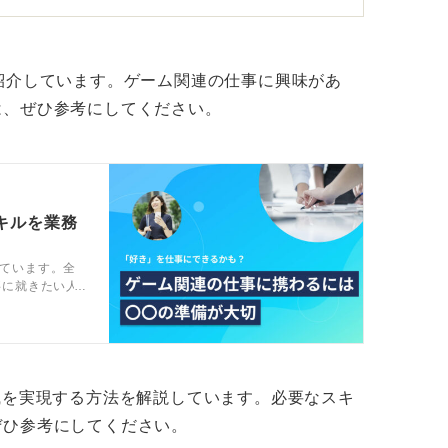
ートフォリオの中身が重視される傾向が強ま
l Engine（Ｃ++ ）など、主流のゲームエン
が、未経験者の評価に直結します。
紹介しています。ゲーム関連の仕事に興味があ
は、ぜひ参考にしてください。
リアルを応用したミニゲームを一つ仕上げて
わないので、完成させる力が最初に問われま
狙おう！ 「未経験可」が目印
キルを業務
ています。全
模スタジオやインディー系、モバイルゲーム
事に就きたい人
かかわる仕事
未経験可」「ポテンシャル採用」といった文
ンサルタント
積み重ねれば十分にゲーム業界を目指せま
職を実現する方法を解説しています。必要なスキ
ぜひ参考にしてください。