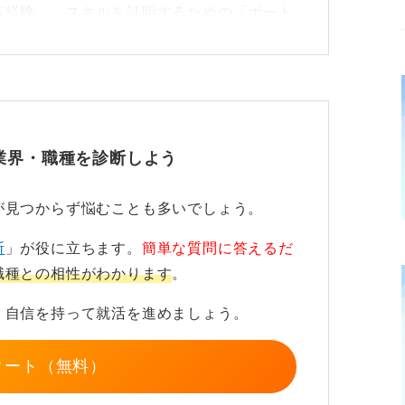
装経験」、スキルを証明するための「ポート
発フローの理解」です。
るものであり、ここをやり抜けるかがプログ
になります。
逆算して計画を練ろう
業界・職種を診断しよう
スキルの習得と、職種への理解です。
が見つからず悩むことも多いでしょう。
要な知識やスキルを理解し、そこから逆算的
断
」が役に立ちます。
簡単な質問に答えるだ
的にスモールステップをおこなえるかが問わ
職種との相性がわかります
。
、自信を持って就活を進めましょう。
むか、自分で計画を立てましょう。
タート（無料）
などを利用することも一つの方法です。ご本
を考慮しましょう。費用の計画を立てること