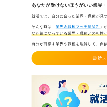
まずは小さな作品を一つ完成させ、
あなたが受けないほうがいい業界
ださい。この自走力と粘り強さが、
もあると思いますが、一歩踏み出し
就活では、自分に合った業界・職種が見
そんな時は「
業界＆職種マッチ度診断
」
0
なた気になっている業界・職種との相性
自分が目指す業界や職種を理解して、自
診断ス