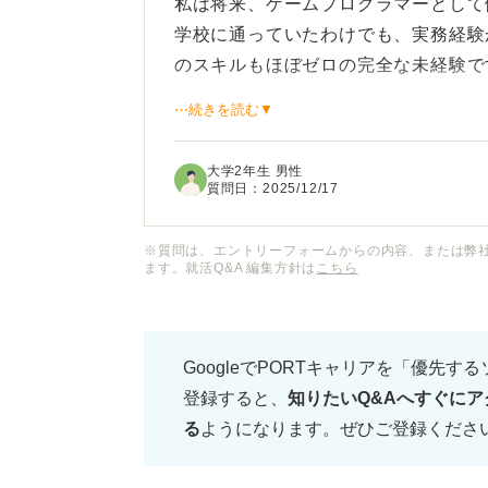
私は将来、ゲームプログラマーとして
学校に通っていたわけでも、実務経験
のスキルもほぼゼロの完全な未経験で
⋯続きを読む▼
こんな状態からでも、本気で努力すれ
ょうか？
大学2年生 男性
質問日：
2025/12/17
もし可能だとしたら、採用してもらえ
の程度の期間で学習すれば良いでしょ
※質問は、エントリーフォームからの内容、または弊
ます。就活Q&A 編集方針は
こちら
具体的な勉強方法や、ポートフォリオ
積極的に採用している企業の探し方な
GoogleでPORTキャリアを「優先す
いて教えていただきたいです。
登録すると、
知りたいQ&Aへすぐにア
る
ようになります。ぜひご登録くださ
専門的な知識がない私でも、ゲームプ