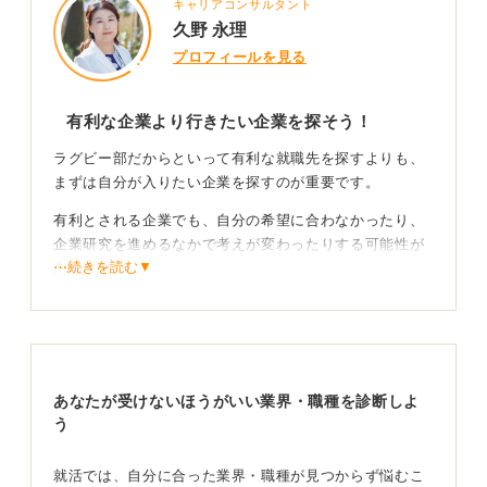
キャリアコンサルタント
久野 永理
プロフィールを見る
有利な企業より行きたい企業を探そう！
ラグビー部だからといって有利な就職先を探すよりも、
まずは自分が入りたい企業を探すのが重要です。
有利とされる企業でも、自分の希望に合わなかったり、
企業研究を進めるなかで考えが変わったりする可能性が
⋯続きを読む▼
あります。
もしラグビー部の先輩がいる企業に興味があるなら、先
輩方の就職先を調べ、そのなかから興味のある会社を選
ぶようにしてみてください。
あなたが受けないほうがいい業界・職種を診断しよ
ラグビー部での経験から得た学びを仕事にどう活か
う
すか答える
就活では、自分に合った業界・職種が見つからず悩むこ
アピールすべき具体的なエピソードは、自信の経験に基