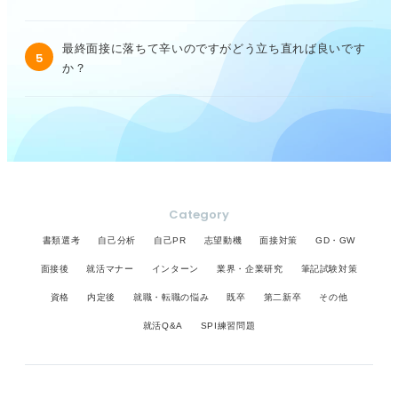
最終面接に落ちて辛いのですがどう立ち直れば良いです
5
か？
Category
書類選考
自己分析
自己PR
志望動機
面接対策
GD・GW
面接後
就活マナー
インターン
業界・企業研究
筆記試験対策
資格
内定後
就職・転職の悩み
既卒
第二新卒
その他
就活Q&A
SPI練習問題