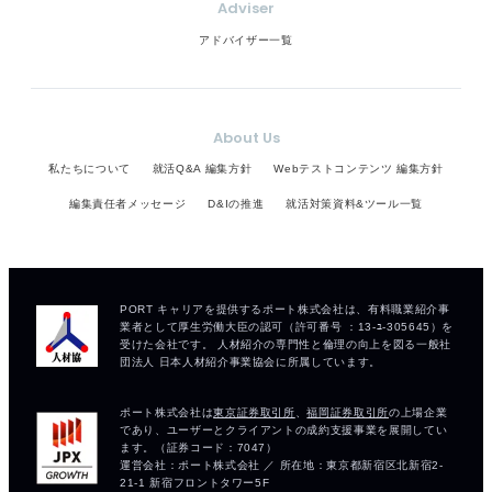
Adviser
アドバイザー一覧
About Us
私たちについて
就活Q&A 編集方針
Webテストコンテンツ 編集方針
編集責任者メッセージ
D&Iの推進
就活対策資料&ツール一覧