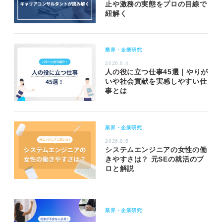
止や激務の実態をプロの目線で
紐解く
業界・企業研究
2026.6.4
人の役に立つ仕事45選｜やりが
いや社会貢献を実感しやすい仕
事とは
業界・企業研究
2026.8.5
システムエンジニアの女性の働
きやすさは？ 元SEの就活のプ
ロと解説
業界・企業研究