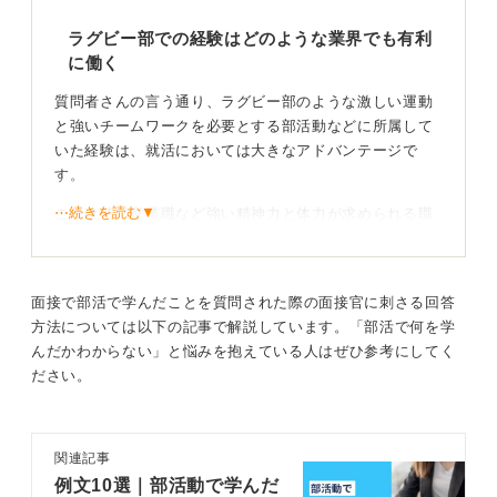
立ち振る舞い方でうまく対応しましょう。
ラグビー部での経験はどのような業界でも有利
に働く
0
質問者さんの言う通り、ラグビー部のような激しい運動
と強いチームワークを必要とする部活動などに所属して
いた経験は、就活においては大きなアドバンテージで
す。
⋯続きを読む▼
これは特に営業職など強い精神力と体力が求められる職
種に歓迎されますが、現在においては社会全体に体力や
根性、上下関係の遵守といった、泥臭いが非常に重要な
性質を持つ人が希少になっている傾向があるため、どの
面接で部活で学んだことを質問された際の面接官に刺さる回答
ような業界でも有利に働きます。
方法については以下の記事で解説しています。「部活で何を学
自信を持って就職活動に臨み、十分に自分の取り組みと
んだかわからない」と悩みを抱えている人はぜひ参考にしてく
特性をPRしてください。
ださい。
体力とチームワークを継続できる取り組みをしよう
関連記事
今後、できれば意識的に行動してほしいのは、体力とチ
例文10選｜部活動で学んだ