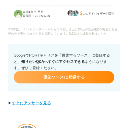
にどのような業界や職種に、ラグビー部出身者が有利に
働く傾向があるのでしょうか？
大学4年生 男性
2
人のアドバイザーが回答
質問日：
2026/1/15
体育会系全般に強いとされる営業職だけではなく、でき
ればラグビー部の経験をより活かせる業界があれば知り
※質問は、エントリーフォームからの内容、または弊社が就活相談を実施する過
たいです。
程の中で寄せられた内容を公開しています。就活Q&A 編集方針は
こちら
また、有利な就職先を見つけるために、今から特に意識
して行動すべきことや、アピールすべき具体的なエピソ
GoogleでPORTキャリアを「優先するソース」に登録する
ードがあれば教えていただけますでしょうか？
と、
知りたいQ&Aへすぐにアクセスできる
ようになりま
す。ぜひご登録ください。
優先ソースに登録する
▶
すぐにアンサーを見る