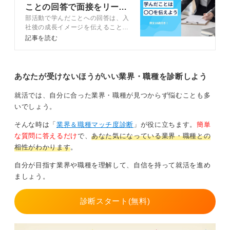
ームワーク力(コミュニケーション能力)については部活
ことの回答で面接をリード
を引退した後も継続して維持管理に努めていくことで
部活動で学んだことへの回答は、入
するコツ
す。
社後の成長イメージを伝えることが
重要です。部活動で学んだことを伝
記事を読む
これらをPRできるような経験や取り組みをし、社会人に
える構成や伝える際のコツを、例文
なってからも継続してください。
を交えてキャリアコンサルタントと
解説します。入社後を見据えた内容
ラグビーというスポーツをそのまま継続していく必要は
を伝えるカギにしてください。
あなたが受けないほうがいい業界・職種を診断しよう
ありません。社会人として取り組みやすく、また現在の
自分の意識や富が向きやすいジャンルにシフトしても良
就活では、自分に合った業界・職種が見つからず悩むことも多
いです。
いでしょう。
せっかく体力とチームワークという下地を学生のうちに
そんな時は「
業界＆職種マッチ度診断
」が役に立ちます。
簡単
作れたのだから、それを社会人になっても持ち続けてほ
な質問に答えるだけ
で、
あなた気になっている業界・職種との
しいと願っています。
相性がわかります
。
自分が目指す業界や職種を理解して、自信を持って就活を進め
1
ましょう。
診断スタート(無料)