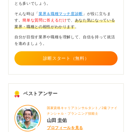
とも多いでしょう。
づいたものです。
そんな時は「
業界＆職種マッチ度診断
」が役に立ちま
体育会系での活動を通じて得たチームワークや上下関係
す。
簡単な質問に答えるだけ
で、
あなた気になっている
での振る舞い、集団のなかでどのようにスキルや行動力
業界・職種との相性がわかります
。
を発揮したかという点を具体的に示してください。
自分が目指す業界や職種を理解して、自信を持って就活
そして、それらの経験を今後仕事にどのように活かして
を進めましょう。
いきたいかまで落とし込めば、志望動機や自己PRが説得
力のあるものになります。
診断スタート（無料）
上下関係を乗り越えた経験は職種を問わず活かせる
スキルになる
ちなみに、上下関係の厳しい環境を乗り越えた経験はど
のような職種にも活かせます。
ベストアンサー
なぜなら、企業には部長や課長といった役職があり、ど
の職種でも上下関係は必ず存在するからです。上司とう
国家資格キャリアコンサルタント／2級ファイ
ナンシャル・プランニング技能士
まくコミュニケーションを取る能力や、周囲の人間関係
山田 圭佑
を構築・調整する能力は、どの分野でも求められます。
プロフィールを見る
どんな職種であっても、スポーツで培った上下関係での