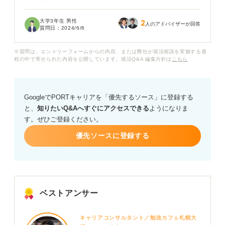
が、その後TOEICを受検しなおして記載していた点数以
上の点を取得し、面接に挑み内定をもらいました。内定
大学3年生 男性
2
承諾書はまだ提出していません。
人のアドバイザーが回答
質問日：
2024/6/6
今後資格証明書類の提出を求められた際は、実際に取っ
※質問は、エントリーフォームからの内容、または弊社が就活相談を実施する過
たスコアを提出するつもりですが、点数が少し上がって
程の中で寄せられた内容を公開しています。就活Q&A 編集方針は
こちら
いることと取得時期が少しずれていることに関して指摘
を受けた場合にはどのような対応を取れば良いでしょう
か。
GoogleでPORTキャリアを「優先するソース」に登録する
と、
知りたいQ&Aへすぐにアクセスできる
ようになりま
指摘された際には、内定取り消し対象となる可能性が高
す。ぜひご登録ください。
いか、許される可能性があるか教えていただきたいで
す。
優先ソースに登録する
ベストアンサー
キャリアコンサルタント／勉強カフェ札幌大