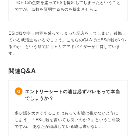
TOEICの点数を盛ってESを提出してしまったということ
出してもESに記載したTOEICの証明書の提出を求められ
ですが、点数を証明するものを提出させら…
た場合は、虚偽記載についてのチェックがおこなわれて
いるため、正直に伝えた方が良いでしょう。
正直に伝えることで許される可能性が高いですが、悪質
ESに嘘や少し内容を盛ってしまった記入をしてしまい、後悔し
だと判断されれば、内定取消になる可能性はあります。
ている就活生もいるでしょう。こちらのQ&AではESの嘘がバレ
るのか、という疑問にキャリアアドバイザーが回答していま
0
す。
Q&A
関連
エントリーシートの嘘は必ずバレるって本当
でしょうか？
多少話を大きくすることはあっても嘘は書かないように
しよう 「ESに嘘を書いても良いのか？」というご相談
ですね。 あなたが認識している嘘は書かない…