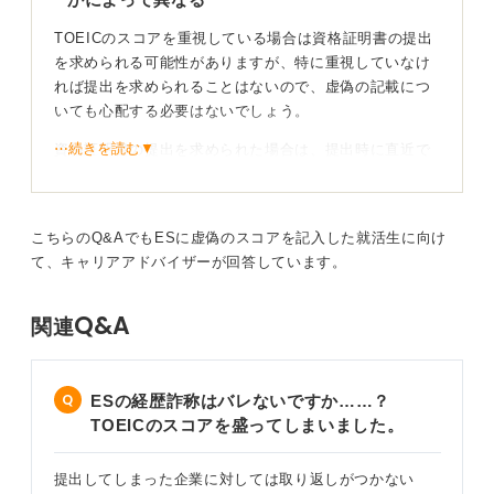
TOEICのスコアを重視している場合は資格証明書の提出
1
を求められる可能性がありますが、特に重視していなけ
れば提出を求められることはないので、虚偽の記載につ
いても心配する必要はないでしょう。
⋯続きを読む▼
資格証明書の提出を求められた場合は、提出時に直近で
受検した資格証明書を提出したと伝えれば問題ありませ
んし、ESに記載した資格証明書の提出などの指摘がなけ
れば、何も伝えずに提出して良いでしょう。
こちらのQ&AでもESに虚偽のスコアを記入した就活生に向け
内定承諾書提出時に、直近のTOEICのスコアを伝えるこ
て、キャリアアドバイザーが回答しています。
ともできますが、企業の受け取り方によっては、良い方
向に進まない可能性があるので、慎重に検討すべきで
Q&A
関連
す。
一般的には問題になる可能性は少ないが正直つ伝え
ESの経歴詐称はバレないですか……？
ることが大切
TOEICのスコアを盛ってしまいました。
ESに記載した点数以上を取得していますので、一般的に
提出してしまった企業に対しては取り返しがつかない
は問題になることはありません。しかし直近のものを提