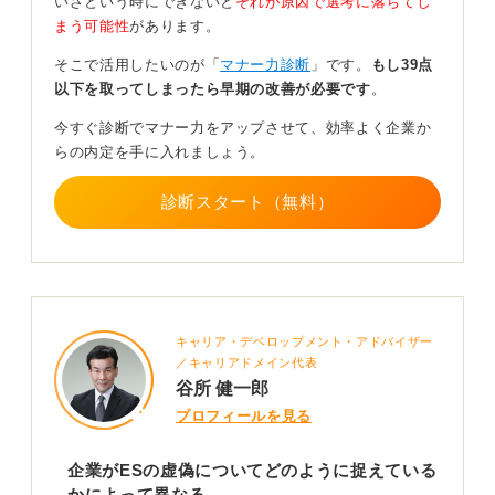
いざという時にできないと
それが原因で選考に落ちてし
まう可能性
があります。
「ES記載内容は事実であるが、ES提出後に実力試しで
再受験した」と誤魔化すこともできなくないかもしれま
そこで活用したいのが「
マナー力診断
」です。
もし39点
せんが、不審に思った会社側から「ES提出時のスコアの
以下を取ってしまったら早期の改善が必要です
。
証明書を出してくれ」と言われればアウトです。事実と
異なる経歴を提出すればそれは「経歴詐称」に当たりま
今すぐ診断でマナー力をアップさせて、効率よく企業か
す。
らの内定を手に入れましょう。
どのように対処されるかは会社の考え方による
診断スタート（無料）
今回のケースについて会社が「ES提出時は点数が足りな
かったけど、今はこれだけ英語力があるからまあいい
か……」と考えるかもしれませんし、厳しい場合だと
「ES提出時の段階で選考をしているわけだから、そこに
キャリア・デベロップメント・アドバイザー
虚偽があったことは看過できない」と判断することも考
／キャリアドメイン代表
えられます。
谷所 健一郎
楽観的に考えると、点数や取得時期のズレに気付かずス
プロフィールを見る
ルーされる可能性もあり得ます。どの判断がなされるか
は会社次第なので、可能性の高さは本当になんとも言え
企業がESの虚偽についてどのように捉えている
ません。
かによって異なる