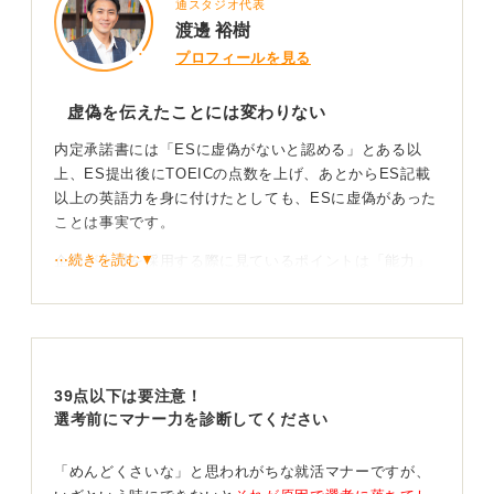
通スタジオ代表
渡邊 裕樹
プロフィールを見る
虚偽を伝えたことには変わりない
内定承諾書には「ESに虚偽がないと認める」とある以
上、ES提出後にTOEICの点数を上げ、あとからES記載
以上の英語力を身に付けたとしても、ESに虚偽があった
ことは事実です。
⋯続きを読む▼
企業が人材を採用する際に見ているポイントは「能力」
はもちろん「人柄」や「熱意」など、総合的なもので
す。「今の自分に英語力がこれくらいあるのは事実」と
いうのは「能力」という1点を見ればそうでしょう。
しかし会社に対して虚偽を申告していた、という事実に
39点以下は要注意！
対して「人柄」部分をどう判断するかは会社次第です。
選考前にマナー力を診断してください
質問内容にあるように、今後資格証明書類の提出を求め
られた際、事実と異なることに関して指摘を受けた場合
「めんどくさいな」と思われがちな就活マナーですが、
は正直に伝えるしかないのではないかと思います。