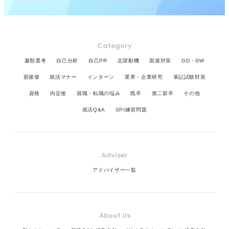
Category
書類選考
自己分析
自己PR
志望動機
面接対策
GD・GW
面接後
就活マナー
インターン
業界・企業研究
筆記試験対策
資格
内定後
就職・転職の悩み
既卒
第二新卒
その他
就活Q&A
SPI練習問題
Adviser
アドバイザー一覧
About Us