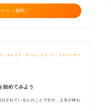
務に対しては「業務遂行力」「必要なことを
タート（無料）
。
、とにかく書いてみましょう。「○○力」
ルです。
りますよ。状況に合わせて一つずつ試してみ
ト／キャリア・デベロップメント・アドバイザー
を始めてみよう
検討されているとのことですが、人生が終わ