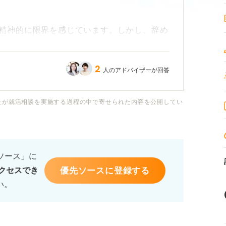
精神的に限界を感じています。しかし、辞め
収入も途絶え、社会からも必要とされなくな
です。特に、転職で役立つスキルに自信がな
2
人のアドバイザーが回答
と焦りを感じています。
て、「仕事を辞めたら人生終わり」という不
社が就活相談を実施する過程の中で寄せられた内容を公開してい
ょうか？ この不安を抱えたままでも、人生
にすべき準備や、今後のキャリアを考えるう
的なアドバイスをお願いします。
るソース」に
優先ソースに登録する
クセスでき
い。