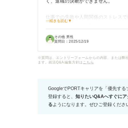
く、退職の決断ができません。
仕事での失敗や人間関係のストレスで
⋯続きを読む▼
てしまったら次の仕事が見つからず、
るのではないかという恐怖でいっぱい
その他 男性
く、このまま人生が行き詰まるのでは
質問日：
2025/12/19
キャリアコンサルタントの先生から見
※質問は、エントリーフォームからの内容、または弊
ます。就活Q&A 編集方針は
こちら
安はどのように乗り越えられるのでし
を終わりにせずに進むために、退職前
えで意識すべきポイントについて具体
GoogleでPORTキャリアを「優先す
登録すると、
知りたいQ&Aへすぐにア
る
ようになります。ぜひご登録くださ