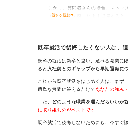
しかし、質問者さんの場合、ストレ
⋯続きを読む▼
ょう。不安を感じたまま退職すると
からです。
そのため、可能であれば、現在の仕
おすすめします。
既卒就活で後悔したくない人は、
転職活動を通じて、「次の企業でこ
既卒の就活は新卒と違い、選べる職業に
思考を未来志向や前向きな方向へ転
ると
入社前とのギャップから早期退職に
される可能性があります。この能動
これから既卒就活をはじめる人は、まず
休職や医療機関の受診も視野
簡単な質問に答えるだけで
あなたの強み
また、
どのような職業を選んだらいいか
もしストレスが激しく、出社が困難
に取り組むのがベストです。
択肢の一つです。医師の診断があれ
ートを受けられる場合もあります。
既卒就活で後悔しないためにも、今すぐ