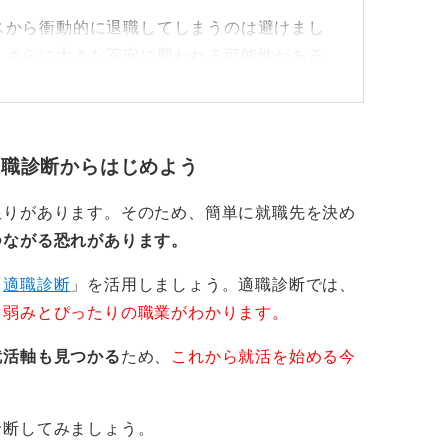
スから衝動的に退職してしまうのは避けまし
、さらに大きな不安に襲われる可能性がある
事を続けながら転職活動を始めてみることを
適職診断からはじめよう
ういうことができたら良い」というように、
限りがあります。そのため、簡単に就職先を決め
換してみてください。現職のストレスが軽減
つながる恐れがあります。
的な取り組みが、不安の解消の第一歩です。
「
適職診断
」を活用しましょう。適職診断では、
に入れよう
・弱みとぴったりの職業がわかります。
就活軸も見つかる
ため、
これから就活を始める今
な状況であれば、いったん休職することも選
ば、休職しながら傷病手当の受給などのサポ
診断してみましょう。