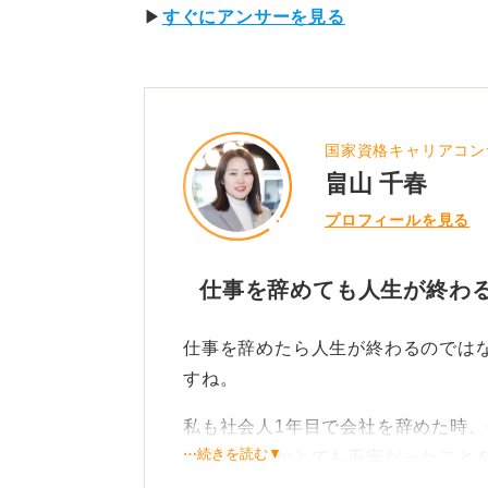
▶
すぐにアンサーを見る
国家資格キャリアコン
畠山 千春
プロフィールを見る
仕事を辞めても人生が終わ
仕事を辞めたら人生が終わるのではな
すね。
私も社会人1年目で会社を辞めた時
⋯続きを読む▼
は訪れるのかとても不安だったこと