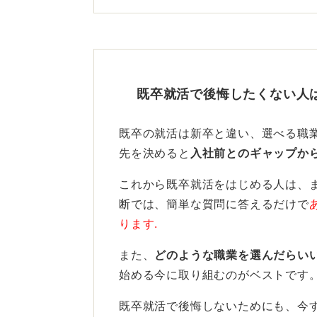
不安なら、退職前に転職先を
結論から言うと、仕事を辞めただけ
んは辞めた後の再就職がうまくいく
既卒就活で後悔したくない人
けられます。
精神的なプレッシャーと経済面を考
既卒の就活は新卒と違い、選べる職
がおすすめです。ブランクを開ける
先を決めると
入社前とのギャップか
これから既卒就活をはじめる人は、
これまでの業務に求められた
断では、簡単な質問に答えるだけで
ります.
また、スキルにも自信がないとのこ
箇条書きで書きだしてみましょう。
また、
どのような職業を選んだらい
始める今に取り組むのがベストです
この時のポイントは、感情を入れず
して、その書き出した業務に対して必
既卒就活で後悔しないためにも、今
てください。