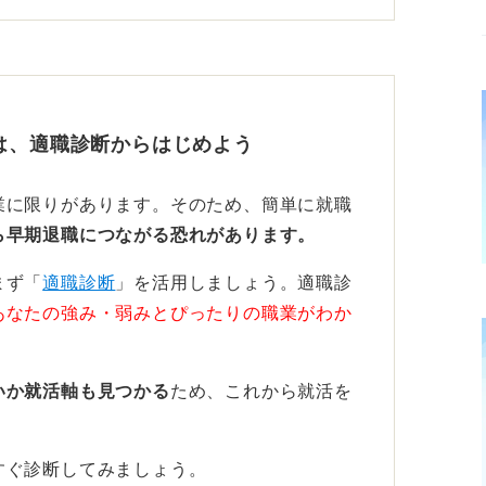
探すのがおすすめ
で人生は終了しません。おそらく、質問者さ
のかが不安になっているのではないかと見受
は、適職診断からはじめよう
えて、可能な限り在職中に転職活動をするの
業に限りがあります。そのため、簡単に就職
ことなく新しい会社に入社できます。
ら早期退職につながる恐れがあります。
まず「
力から自分のスキルを見いだそう
適職診断
」を活用しましょう。適職診
あなたの強み・弱みとぴったりの職業がわか
となので、まずはこれまでやってきたことを
いか就活軸も見つかる
ため、これから就活を
。
に事実だけをひたすら羅列することです。そ
要な力を「⚪︎⚪︎力」という形で名付けてみ
すぐ診断してみましょう。