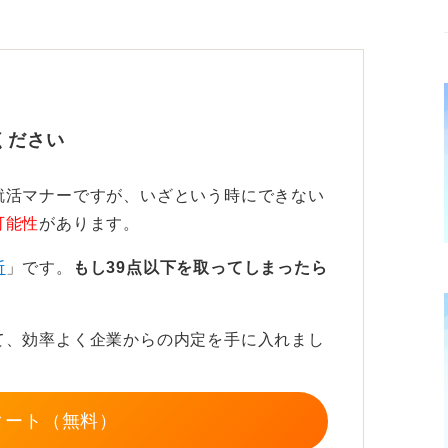
った具体的な日数は示されていないように見
10日は待つべきだと思います。10日待っ
い合わせをしてみましょう。電話での問い合
ください
悪影響を及ぼすことはない
就活マナーですが、いざという時にできない
可能性
があります。
れば人柄を疑われかねないので、そういう意
断
」です。
もし39点以下を取ってしまったら
化しえると言えます。しかしきちんとマナー
自体が企業に悪い印象を与えることはありま
て、効率よく企業からの内定を手に入れまし
のように検索すると、例文付きでメールの書
たメールで問い合わせをしてみてください。
タート（無料）
も、加えることには問題はありません。ただ