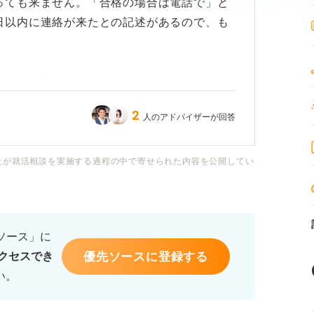
っても来ません。「合格の場合は電話で」と
日以内に連絡が来たとの記述があるので、も
ルで合否の問い合わせをしたいです。このよ
また、その際には「他社から内定をいただい
2
人のアドバイザーが回答
内定をいただいた際には他社は辞退します」
うか。
社が就活相談を実施する過程の中で寄せられた内容を公開してい
あるのでしょうか。後悔したくないので、何
えていますが、メールやお電話での問い合わ
るソース」に
優先ソースに登録する
クセスでき
い。