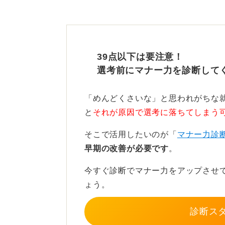
までは待ちましょう。
ただ、質問を読む限りでは、そうい
えます。その前提に沿って答えると、
ても連絡がなければ「メールで」問
39点以下は要注意！
わせは避けた方が良いです。
選考前にマナー力を診断して
丁寧なメールであれば合否に
「めんどくさいな」と思われがちな
と
それが原因で選考に落ちてしまう
あまりにも失礼な文面のメールを送
そこで活用したいのが「
マナー力診
味では問い合わせによって合否は変
早期の改善が必要です
。
を守って問い合わせれば、その行動
せん。
今すぐ診断でマナー力をアップさせ
ょう。
「合否」「問い合わせ」「メール」
き方が出てくるので、マナーを守っ
診断ス
「御社が第一志望です」という内容