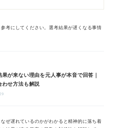
ぜひメールで合否の問い合わせをしてみまし
が変化することがなかなかないことは理解し
も参考にしてください。選考結果が遅くなる事情
ナーを押さえた丁寧な文面にしよう
メールの対応に不備があってイメージを悪く
対応が決め手となって繰り上げで採用になる
結果が来ない理由を元人事が本音で回答｜
は、礼儀正しく丁寧な文面を意識してくださ
合わせ方法も解説
」「②現在の状況に心配になっていること」
29
こと」「④問い合わせ先の企業が第一志望で
結果を尋ねましょう。
でもとても大切な要素です。ぜひ、何かしら
、なぜ遅れているのかがわかると精神的に落ち着
ていきましょう。