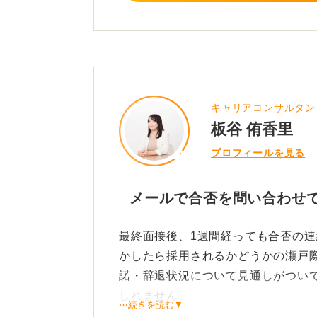
し、問い合わせの段階ではすでに合
も「自分ができることをすべてやっ
えたい」と感じるのであれば、「御
う。
キャリアコンサルタン
1
板谷 侑香里
プロフィールを見る
メールで合否を問い合わせ
最終面接後、1週間経っても合否の
かしたら採用されるかどうかの瀬戸
諾・辞退状況について見通しがつい
しれません。
⋯続きを読む▼