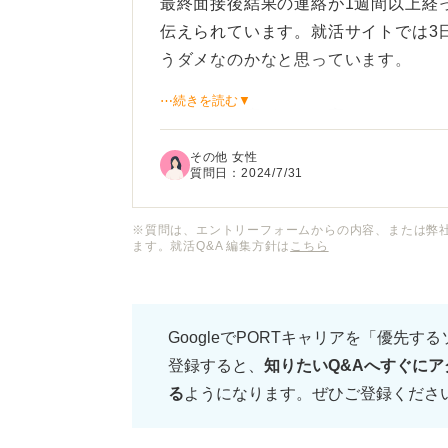
最終面接後結果の連絡が1週間以上経
伝えられています。就活サイトでは3
うダメなのかなと思っています。
⋯続きを読む▼
しかし志望度がかなり高いため、メー
うな行動は取っても良いでしょうか。
その他 女性
ていますが、御社が第一志望であり、
質問日：
2024/7/31
という内容を加えた方が良いのでしょ
※質問は、エントリーフォームからの内容、または弊
ます。就活Q&A 編集方針は
こちら
メールによって合否が変化することは
かしらのアクションを起こしたいと考
せは迷惑になるでしょうか。
GoogleでPORTキャリアを「優先す
登録すると、
知りたいQ&Aへすぐにア
る
ようになります。ぜひご登録くださ