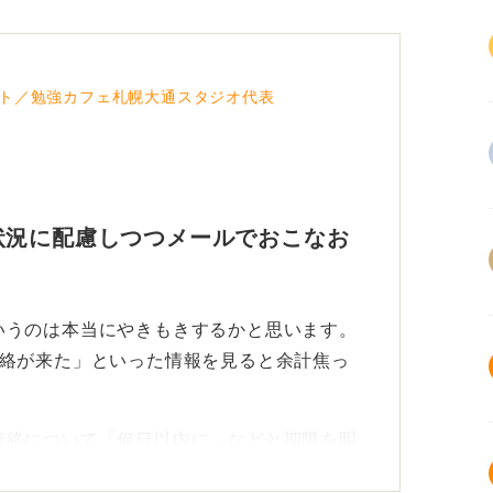
ト／勉強カフェ札幌大通スタジオ代表
状況に配慮しつつメールでおこなお
いうのは本当にやきもきするかと思います。
連絡が来た」といった情報を見ると余計焦っ
連絡について「何日以内に」などと期限を明
し具体的な日数を言われていたならば、そこ