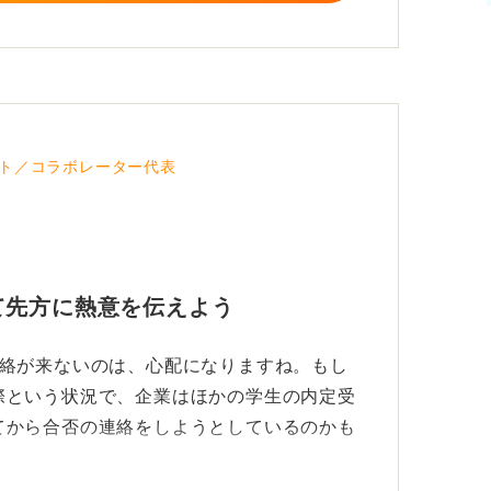
否が決定している可能性もあります。それで
た方が気持ちがスッキリするから、思いを伝
社が第一志望です」と加えて送ってみましょ
ト／コラボレーター代表
て先方に熱意を伝えよう
連絡が来ないのは、心配になりますね。もし
際という状況で、企業はほかの学生の内定受
てから合否の連絡をしようとしているのかも