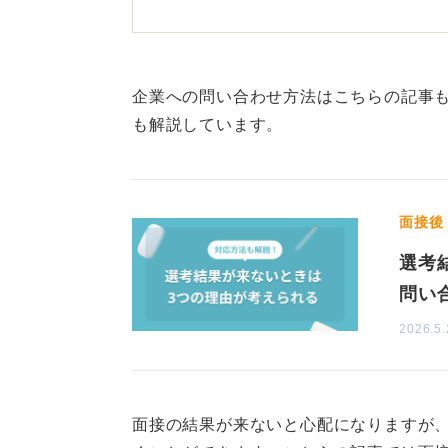
気になる気持ちも理解できますし、
ょう。しかし、メールによって合否
ておく必要があります。
企業への問い合わせ方法はこちらの記事
問い合わせる際はビジネスマ
も解説しています。
とはいえ、対応するのは人間です。
してしまうことや、反対にメールの
面接後
可能性もゼロとは言えません。
選考
メールで合否の問い合わせをする際
問い
い。「①面接の機会に対してのお礼
2026.5.
「③他社からも内定をもらっている
あること」を述べたうえで、合否の
後悔を減らすというのは、人生の中
面接の結果が来ないと心配になりますが
のアクションを取って、熱意を伝え