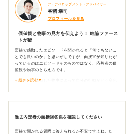
ア・デベロップメント・アドバイザー
谷猪 幸司
プロフィールを見る
価値観と物事の見方を伝えよう！ 結論ファース
トが鍵
面接で感動したエピソードを聞かれると「何でもないこ
とでも良いのか」と思いがちですが、面接官が知りたが
っているのはエピソードそのものではなく、応募者の価
値観や物事のとらえ方です。
⋯続きを読む▼
そのため、感動した物事によって自分の行動がどう変化
したのかを語るのが大切です。
また、どんな質問であっても、大前提として結論から伝
えることを心掛けましょう。
過去内定者の面接回答集を確認してください
感動した出来事の説明だけをするような回答はNG！
面接で聞かれる質問に答えられるか不安ですよね。た
エピソードの話し方次第では、悪い印象にもなってしま