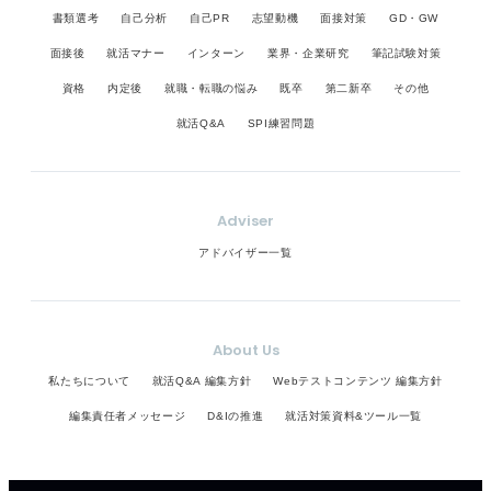
書類選考
自己分析
自己PR
志望動機
面接対策
GD・GW
面接後
就活マナー
インターン
業界・企業研究
筆記試験対策
資格
内定後
就職・転職の悩み
既卒
第二新卒
その他
就活Q&A
SPI練習問題
Adviser
アドバイザー一覧
About Us
私たちについて
就活Q&A 編集方針
Webテストコンテンツ 編集方針
編集責任者メッセージ
D&Iの推進
就活対策資料&ツール一覧