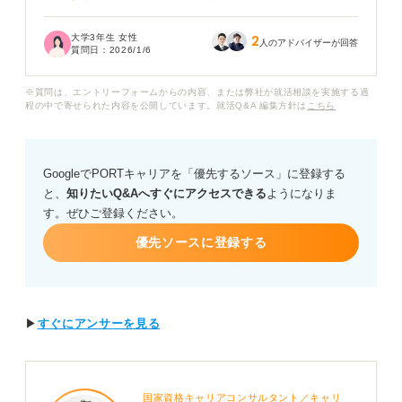
ったかを伝えるべきだと出てきて、何を答えるか迷って
います。
大学3年生 女性
2
人のアドバイザーが回答
質問日：
2026/1/6
私自身、映画やスポーツ観戦で感動することはあります
が、それを面接の場で話して「幼稚だ」と思われない
※質問は、エントリーフォームからの内容、または弊社が就活相談を実施する過
か、ビジネスと結び付けられなくて評価が下がらないか
程の中で寄せられた内容を公開しています。就活Q&A 編集方針は
こちら
不安です。
面接官がこの質問をすることで、何を知りたいのかとい
GoogleでPORTキャリアを「優先するソース」に登録する
う意図を教えてください。また、「感動したこと」を話
と、
知りたいQ&Aへすぐにアクセスできる
ようになりま
す際に、ただのエピソードで終わらせずに、自己PRや入
す。ぜひご登録ください。
社意欲につなげるための具体的な構成や避けるべき話題
など、アドバイスをお願いします。
優先ソースに登録する
▶
すぐにアンサーを見る
国家資格キャリアコンサルタント／キャリ