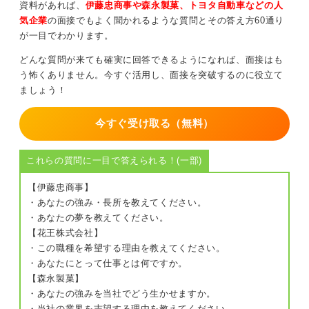
資料があれば、
伊藤忠商事や森永製菓、トヨタ自動車などの人
そうすることで、面接官はあなたに対し素直で感受性が
気企業
の面接でもよく聞かれるような質問とその答え方60通り
豊かであり、経験を糧に成長できる人物というポジティ
が一目でわかります。
ブな印象を抱きます。
どんな質問が来ても確実に回答できるようになれば、面接はも
う怖くありません。今すぐ活用し、面接を突破するのに役立て
0
ましょう！
今すぐ受け取る（無料）
これらの質問に一目で答えられる！(一部)
【伊藤忠商事】
・あなたの強み・長所を教えてください。
・あなたの夢を教えてください。
【花王株式会社】
・この職種を希望する理由を教えてください。
・あなたにとって仕事とは何ですか。
【森永製菓】
・あなたの強みを当社でどう生かせますか。
・当社の業界を志望する理由を教えてください。