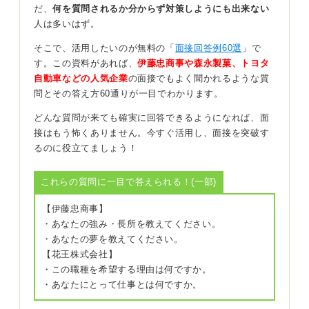
だ、
何を質問されるか分からず対策しようにも出来ない
いかねません。簡潔に伝え、理由を必ず添えるようにし
人は多いはず。
てください。映画を題材にして、NG例とOK例を紹介し
ます。
そこで、活用したいのが無料の「
面接回答例60選
」で
す。この資料があれば、
伊藤忠商事や森永製菓、トヨタ
◆NG例
自動車などの人気企業
の面接でもよく聞かれるような質
「最近感動したのは映画です。主人公が困難に立ち向か
問とその答え方60通りが一目でわかります。
う姿がすごく感動的で、勇気をもらいました。とても良
い映画だと思いました」
どんな質問が来ても確実に回答できるようになれば、面
接はもう怖くありません。今すぐ活用し、面接を突破す
これでは回答が映画の内容に終始してしまっており、ど
るのに役立てましょう！
こで心が動いたのか不明確です。自分の価値観・行動変
化がないため、応募者の魅力も伝わりません。
これらの質問に一目で答えられる！(一部)
映画鑑賞やスポーツ観戦から自分がどう成長できた
【伊藤忠商事】
のかを述べよう
・あなたの強み・長所を教えてください。
・あなたの夢を教えてください。
◆OK例
【花王株式会社】
「最近感動したのは、逆境から立て直す主人公を描いた
・この職種を希望する理由は何ですか。
映画です。特に心が動いたのは、失敗後に周囲の意見を
・あなたにとって仕事とは何ですか。
受け入れ、やり方を変えた場面です。それを見て、結果
が出ないときほど一人で抱え込まず、周囲を頼ることが