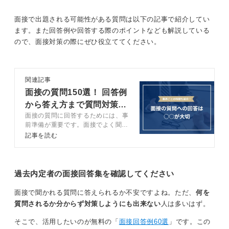
か」という感性の豊かさと学習能力を見ています。
なくなる話題は避けましょう。誰が聞いても評価しやす
い題材を選ぶのが安全策です。
回答の構成は、ご自身で調べられた通り、「具体的なエ
面接で出題される可能性がある質問は以下の記事で紹介してい
ピソード」「何を感じ何を学んだか」「その結果、自分
ます。また回答例や回答する際のポイントなども解説している
0
の行動がどう変わったか」という流れが最も効果的で
ので、面接対策の際にぜひ役立ててください。
す。
他人の行動に感動した話でも十分アピールになる
関連記事
面接の質問150選！ 回答例
ここで重要なポイントは、必ずしも自分自身が成し遂げ
から答え方まで質問対策を
た体験でなくても良いということです。
面接の質問に回答するためには、事
完全網羅
前準備が重要です。面接でよく聞か
友人や家族、あるいは街で見かけた見知らぬ人の行動を
れる質問と回答例に加えて、質問に
記事を読む
見て心が震えた、という他者の観察から得た感動でもま
答えられない時の対処法についても
ったく問題ありません。むしろ、他人の行動から学び取
キャリアコンサルタントが解説しま
す。伝え方を意識して、面接の質問
れる姿勢は、謙虚さや観察眼の鋭さとして評価されま
対策をしましょう。
過去内定者の面接回答集を確認してください
す。
大切なのは、「良い話をしよう」と飾ることではなく、
面接で聞かれる質問に答えられるか不安ですよね。ただ、
何を
その感動体験を通じて今のあなたがどう変化し、日々の
質問されるか分からず対策しようにも出来ない
人は多いはず。
生活で何を心掛けるようになったかという現在地を誠実
そこで、活用したいのが無料の「
面接回答例60選
」です。この
に伝えることです。