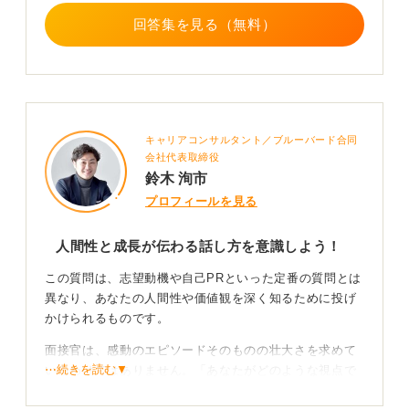
成長につながると気付きました。以降、ゼミやアルバイ
回答集を見る（無料）
トでも、行き詰まった際は早めに相談し改善策を考える
行動を意識しています」
この回答では、心が動いた1点が明確です。学びから行動
変化、そして再現性があるという文章のまとめ方になっ
ています。最後の1文は、仕事での報告連絡相談に直結す
キャリアコンサルタント／ブルーバード合同
る内容です。
会社代表取締役
鈴木 洵市
このように、「どこで心が動いたのか」「心が動いた理
由は何か」「そこからどんな学びや気付きを得たのか」
プロフィールを見る
を入れ込むようにしましょう。上記の内容を洗い出す
と、ビジネスへつながる糸口も見つかります。
人間性と成長が伝わる話し方を意識しよう！
この質問は、志望動機や自己PRといった定番の質問とは
賭け事や個人の信条にかかわる話題は避けよう
異なり、あなたの人間性や価値観を深く知るために投げ
かけられるものです。
避けるべき話題として、ギャンブルや政治、宗教などが
挙げられます。これらは価値観の衝突リスクが高く、面
面接官は、感動のエピソードそのものの壮大さを求めて
接官が評価しづらいものです。
⋯続きを読む▼
いるわけではありません。「あなたがどのような視点で
世界を見て、何に心を動かされ、そこからどう成長した
ほかにも、話の内容が感情寄りになり、仕事と結び付か