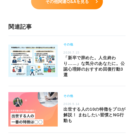
その他関連Q&Aを見る
関連記事
その他
2026.7.15
「新卒で辞めた。人生終わ
り……」な気分のあなたに。公
認心理師のおすすめ回復行動3
選
その他
2026.5.14
出世する人の10の特徴をプロが
解説！ まねしたい習慣とNG行
動も