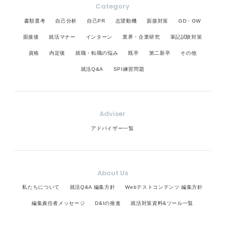
Category
書類選考
自己分析
自己PR
志望動機
面接対策
GD・GW
面接後
就活マナー
インターン
業界・企業研究
筆記試験対策
資格
内定後
就職・転職の悩み
既卒
第二新卒
その他
就活Q&A
SPI練習問題
Adviser
アドバイザー一覧
About Us
私たちについて
就活Q&A 編集方針
Webテストコンテンツ 編集方針
編集責任者メッセージ
D&Iの推進
就活対策資料&ツール一覧