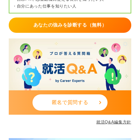
最後に意味を見出すために今すぐできる具体的な行動に
・自分にあった仕事を知りたい人
ついてお話しします。やりたくない働き方や好きなこと
や時間、得意なこと、心地良い環境などについて考え
あなたの強みを診断する（無料）
て、紙に書き出してみましょう。
就活の意味がわからないといって焦る必要はありませ
ん。ゆっくり少しずつ考えて整理していくことで、次第
にはっきり見えてくると思いますよ。
0
匿名で質問する
就活Q&A編集方針