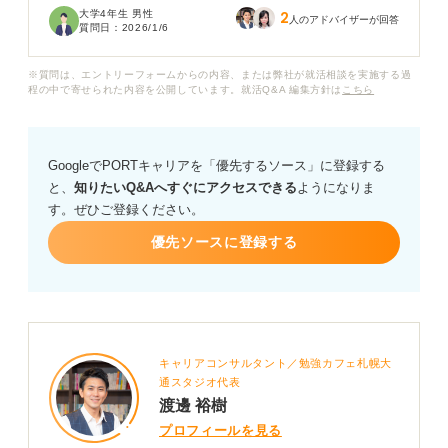
大学4年生 男性
2
何も手につきません。このまま活動を続けても納得のい
人のアドバイザーが回答
質問日：
2026/1/6
く結果は得られないのではないかという強い虚無感と焦
りを感じています。
※質問は、エントリーフォームからの内容、または弊社が就活相談を実施する過
程の中で寄せられた内容を公開しています。就活Q&A 編集方針は
こちら
「もっと本質的なこと、将来につながることをしたいの
に、なぜ今こんなことをしているんだろう」と疑問が頭
から離れず、前に進めません。就活の意味が本当にわか
GoogleでPORTキャリアを「優先するソース」に登録する
らないです。
と、
知りたいQ&Aへすぐにアクセスできる
ようになりま
す。ぜひご登録ください。
就活を「意味がない」と感じるおもな原因や、就活に対
する考え方を変えるための視点、そして意味を見出すた
優先ソースに登録する
めに今すぐできる具体的な行動についてアドバイスをお
願いします。
キャリアコンサルタント／勉強カフェ札幌大
通スタジオ代表
渡邊 裕樹
プロフィールを見る