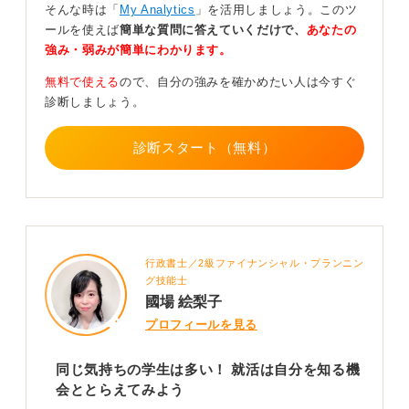
なります。
そんな時は「
My Analytics
」を活用しましょう。このツ
ールを使えば
簡単な質問に答えていくだけで、
あなたの
就活に対する考え方を変え、意味を見いだすために今す
強み・弱みが簡単にわかります。
ぐできる具体的な行動として、企業研究をしてくださ
い。
無料で使える
ので、自分の強みを確かめたい人は今すぐ
診断しましょう。
たとえば、
日経ビジネス
、
プレジデント
、
週刊ダイヤモ
ンド
、
週刊東洋経済
などの経済誌を1つ買って熟読し、ビ
ジネスの世界に触れてみましょう。
診断スタート（無料）
よくわからないから同じに見えるのであり、きちんと調
べてみれば違いやこだわり、興味の種が見えてくる可能
性が高まります。
企業研究を通じて、世の中の会社がどのような役割を果
行政書士／2級ファイナンシャル・プランニン
たしているのかを理解することが、就活の意味を理解す
グ技能士
るための第一歩です。
國場 絵梨子
プロフィールを見る
0
同じ気持ちの学生は多い！ 就活は自分を知る機
会ととらえてみよう