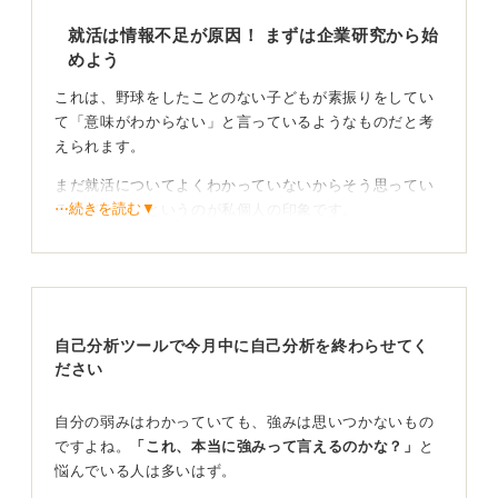
就活は情報不足が原因！ まずは企業研究から始
めよう
これは、野球をしたことのない子どもが素振りをしてい
て「意味がわからない」と言っているようなものだと考
えられます。
まだ就活についてよくわかっていないからそう思ってい
⋯続きを読む▼
るのだろう、というのが私個人の印象です。
あなたが「私にはどこも同じに見えてしまいます」と書
いているように、どこも同じに見えるから志望動機も作
れず、虚無感を感じてしまうのでしょう。つまり、就活
がわからない原因は情報不足にあると言えます。
自己分析ツールで今月中に自己分析を終わらせてく
ださい
経済誌を読んで視界を広げる！ 違いを見つけ意味を
見出そう
自分の弱みはわかっていても、強みは思いつかないもの
ですよね。
「これ、本当に強みって言えるのかな？」
と
情報不足の状態では、きちんとした企業の違いを調べる
悩んでいる人は多いはず。
こともできず、同じに見えるため、意味が見いだせなく