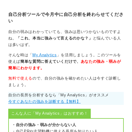
ることができますよ。この記事で
は、企業分析の正しいやり方から効
焦る必要はない！ 自分にとっての意味をゆっくり見
率化のコツまでキャリアコンサルタ
自己分析ツールで今月中に自己分析を終わらせてくださ
つけていこう
ントとともに徹底解説します。
い
また、自分の将来像がまだ明確ではない場合も考えられ
自分の弱みはわかっていても、強みは思いつかないものですよ
ます。本当は自分がやりたいことが軸であるべきなの
ね。
「これ、本当に強みって言えるのかな？」
と悩んでいる人
に、それが不透明なまま就活をしていると、誰のために
は多いはず。
やってるのかわからないと意味を見いだすことが難しく
そんな時は「
My Analytics
」を活用しましょう。このツールを
なるのです。
使えば
簡単な質問に答えていくだけで、
あなたの強み・弱みが
そこで、就活に意味を見出すための考え方の視点につい
簡単にわかります。
てお話しします。
無料で使える
ので、自分の強みを確かめたい人は今すぐ診断し
就活は会社を選ぶことではなく、自分を知ることととら
ましょう。
えてみてはいかがでしょうか？ 企業に採用してもらうた
自分の長所を分析するなら「My Analytics」がオススメ
めに自分を作るのではなく、自分の価値観や心が動くポ
今すぐあなたの強みを診断する【無料】
イントを言語化し理解するための期間だと考えるわけで
す。
こんな人に「My Analytics」はおすすめ！
この視点に切り替えると、企業に合わせる苦しさから自
・自分の強み・弱みが分からない人
分を理解する時間へと変わっていきます。
・自己PRや志望動機に使える長所を知りたい人