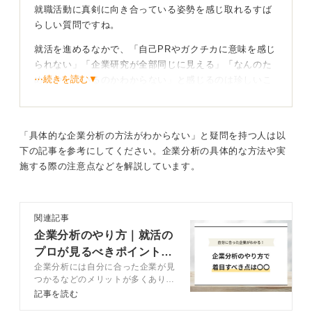
就職活動に真剣に向き合っている姿勢を感じ取れるすば
らしい質問ですね。
就活を進めるなかで、「自己PRやガクチカに意味を感じ
られない」「企業研究が全部同じに見える」「なんのた
⋯続きを読む▼
めにやっているのかわからない」と感じるのは珍しいこ
とではありません。
むしろ、多くの学生が一度は同じ壁にぶつかるのではな
いでしょうか。就活を意味がないと感じられるおもな原
「具体的な企業分析の方法がわからない」と疑問を持つ人は以
因として考えられることはいくつかあります。
下の記事を参考にしてください。企業分析の具体的な方法や実
施する際の注意点などを解説しています。
まず、就活が形式的な作業に見えてしまうことです。自
己PR、ガクチカ、志望動機など、どこでも似たようなこ
とを聞かれテンプレート化しているように感じ、本質的
関連記事
な対話ではないのではないかと疑問を持つこともあるで
企業分析のやり方｜就活の
しょう。
プロが見るべきポイントや
そして、他人の物差しで動いている感覚になることも原
企業分析には自分に合った企業が見
注意点を解説
因として考えられます。周囲がエントリーを始め、友人
つかるなどのメリットが多くありま
が企業研究を進めていると、皆やっているからという焦
す。また集めた企業情報をうまく活
記事を読む
用することで、就活を効率的に進め
りが先行し、意味を見失いやすくなるのです。