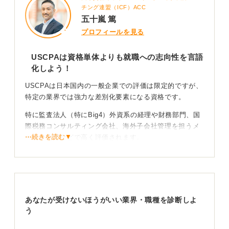
チング連盟（ICF）ACC
五十嵐 篤
プロフィールを見る
USCPAは資格単体よりも就職への志向性を言語
化しよう！
USCPAは日本国内の一般企業での評価は限定的ですが、
特定の業界では強力な差別化要素になる資格です。
特に監査法人（特にBig4）外資系の経理や財務部門、国
際税務コンサルティング会社、海外子会社管理を担うメ
⋯続きを読む▼
ーカー企業などで高く評価されます。
その理由はUSGAAPやIFRSなど国際会計基準の理解、
英語を用いた実務熟練度が担保されるためであり、グロ
ーバル展開する企業にとって直結した価値を持つからで
す。
あなたが受けないほうがいい業界・職種を診断しよ
う
志望動機と合わせて経験をしっかり伝えよう！