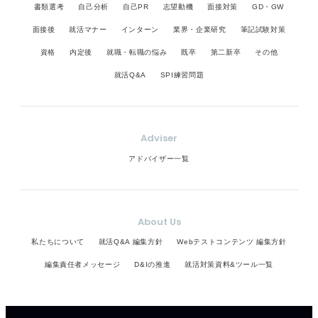
書類選考
自己分析
自己PR
志望動機
面接対策
GD・GW
面接後
就活マナー
インターン
業界・企業研究
筆記試験対策
資格
内定後
就職・転職の悩み
既卒
第二新卒
その他
就活Q&A
SPI練習問題
Adviser
アドバイザー一覧
About Us
私たちについて
就活Q&A 編集方針
Webテストコンテンツ 編集方針
編集責任者メッセージ
D&Iの推進
就活対策資料&ツール一覧