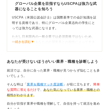
グローバル企業を目指すならUSCPAは強力な武
器になることを知ろう
USCPA（米国公認会計士）は国際基準での会計知識を証
明する資格であり、特にグローバル企業志向の学生にと
っては強力な武器になります。
ただし日本国内の一般企業では必須資格ではないため、
⋯続きを読む▼
就活への影響はあなたの志望業界との相性によって大き
く変わることを理解しておきましょう。
まず大きなメリットがあるのは監査法人・会計コンサル
あなたが受けないほうがいい業界・職種を診断しよう
ティングファーム・外資系企業・グローバル展開してい
るメーカーや商社です。
就活では、自分に合った業界・職種が見つからず悩むことも多
監査法人ではUSCPA取得者は国際監査案件やIFRS関連
いでしょう。
業務に強く、採用段階でも高く評価されます。
そんな時は「
業界＆職種マッチ度診断
」が役に立ちます。
簡単
また外資系企業では英語を用いた財務報告や海外拠点と
な質問に答えるだけ
で、
あなた気になっている業界・職種との
の調整業務が求められるため、国際会計基準を理解して
相性がわかります
。
いる人材として即戦力扱いされることもあります。
自分が目指す業界や職種を理解して、自信を持って就活を進め
経理・財務系の職種を目指すなら、USCPAはキャリアの
ましょう。