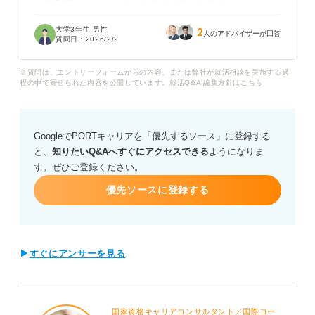
は限定的とも聞くため、実際の就職活動でどれくらい評
価されるのかがわからず時間と費用をかけてまで取得す
大学3年生 男性
2
べきか迷っています。
人のアドバイザーが回答
質問日：
2026/2/2
監査法人や外資系企業など、どのような企業・職種で特
※質問は、エントリーフォームからの内容、または弊社が就活相談を実施する過
に有利になるのでしょうか？ また資格勉強のためにイン
程の中で寄せられた内容を公開しています。就活Q&A 編集方針は
こちら
ターンシップなどの就活対策が、遅れてしまうのではな
いかという不安もあります。
GoogleでPORTキャリアを「優先するソース」に登録する
USCPAが就活にもたらす具体的なメリットやデメリッ
と、
知りたいQ&Aへすぐにアクセスできる
ようになりま
ト、また資格の勉強と就活を両立するためのアドバイス
す。ぜひご登録ください。
をお願いします。
優先ソースに登録する
▶
すぐにアンサーを見る
国家資格キャリアコンサルタント／国際コー