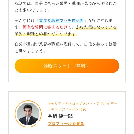
就活では、自分に合った業界・職種が見つからず悩むこ
一方で国内の一般企業の採用ではUSCPAそのものが採用
とも多いでしょう。
基準の中心になることは少ないです。
そんな時は「
業界＆職種マッチ度診断
」が役に立ちま
資格単体よりも会計、英語、国際業務に対する強い志向
す。
簡単な質問に答えるだけ
で、
あなた気になっている
性があることとして、あなた自身がどの職種に進みたい
業界・職種との相性がわかります
。
か、どんな働き方をしたいかを言語化することも重要に
なります。
自分が目指す業界や職種を理解して、自信を持って就活
を進めましょう。
資格勉強に力を入れすぎるとインターンシップや面接対
策が後回しになってしまうことがあり、就職活動を優先
するのであれば資格勉強が就職活動の妨げにならないよ
診断スタート（無料）
うにしましょう。
受験は一科目ずつや就職活動のピーク時期は勉強量を減
らすなど、メリハリを付けた計画が必要です。
資格取得まで至っていなくとも「USCPAの勉強をしてい
キャリア・デベロップメント・アドバイザー
る」「一部科目は受験済み」など、志望動機と合わせて
／キャリアドメイン代表
伝えていくことが大切になります。
谷所 健一郎
プロフィールを見る
0