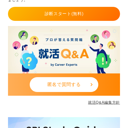
幅を広げる非常に有用な資格になるでしょう。
診断スタート(無料)
資格取得だけに時間を費やさないように！ 就活準備
との両立を計画的に進めよう
一方デメリットとしては一般企業の新卒採用では必須で
はないため、資格だけで大きく差がつくわけではない点
と学習難易度と費用負担が大きく、就活準備の時間が削
られる可能性がある点が挙げられます。
また合格しても実務経験がなければフルライセンスの取
得に時間がかかるため、取得して即戦力とは限りませ
ん。
匿名で質問する
勉強と就活を両立するには学習スケジュールを半年単位
で管理し、インターンは業界研究の一環として短期型を
選ぶことと資格勉強を自己PRに結び付けるといった工夫
就活Q&A編集方針
が必要です。
あなたの目指すキャリアがグローバル会計・財務領域に
あるなら、USCPAは十分取得価値のある資格になります