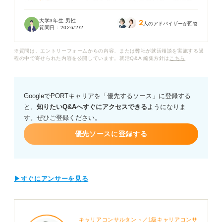
込みやすい」といった面もあると言われていて、就活で
どう立ち回るべきか迷っています。
大学3年生 男性
2
人のアドバイザーが回答
質問日：
2026/2/2
集団面接や企業とのカジュアルな交流会など、特に人と
かかわる場面で自分の特性が不利にならないか不安で
※質問は、エントリーフォームからの内容、または弊社が就活相談を実施する過
す。
程の中で寄せられた内容を公開しています。就活Q&A 編集方針は
こちら
INFJの強みを活かして、企業から良い評価を得るための
自己PRや面接でのアピール方法を知りたいです。
GoogleでPORTキャリアを「優先するソース」に登録する
と、
知りたいQ&Aへすぐにアクセスできる
ようになりま
またINFJの特性を活かせる具体的な職種や業界、就職活
す。ぜひご登録ください。
動を成功させるための考え方や対策についてアドバイス
をお願いします。
優先ソースに登録する
▶すぐにアンサーを見る
キャリアコンサルタント／1級キャリアコンサ