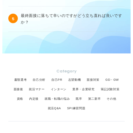
最終面接に落ちて辛いのですがどう立ち直れば良いです
5
か？
Category
書類選考
自己分析
自己PR
志望動機
面接対策
GD・GW
面接後
就活マナー
インターン
業界・企業研究
筆記試験対策
資格
内定後
就職・転職の悩み
既卒
第二新卒
その他
就活Q&A
SPI練習問題