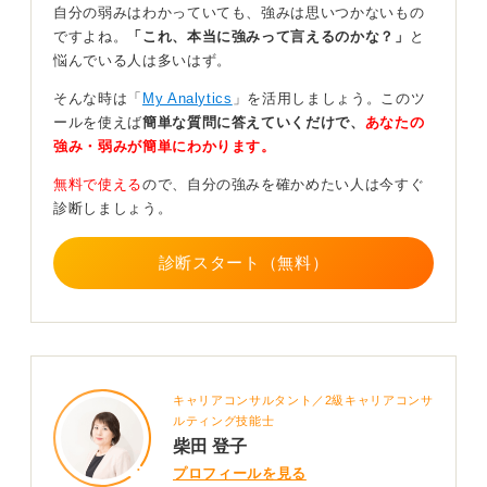
自分の弱みはわかっていても、強みは思いつかないもの
ができます。
ですよね。
「これ、本当に強みって言えるのかな？」
と
表面的な志望理由ではなく「なぜ自分はその企業・仕事
悩んでいる人は多いはず。
に惹かれるのか」というところを丁寧に言語化すると、
そんな時は「
My Analytics
」を活用しましょう。このツ
面接官にアピールできるでしょう。
ールを使えば
簡単な質問に答えていくだけで、
あなたの
強み・弱みが簡単にわかります。
完璧主義に注意！ PREP法と企業理念の確認が鍵
無料で使える
ので、自分の強みを確かめたい人は今すぐ
また人の気持ちを読む力が高いので、面接官のペースに
診断しましょう。
合わせた会話も得意です。内向的であったとしても、誠
実で落ち着いたコミュニケーションであれば高く評価さ
診断スタート（無料）
れるポイントになります。
弱点への対策としては準備をしすぎて疲れちゃうこと、
言いたいことが多く話が長くなってしまうこと、緊張か
ら言葉が詰まってしまうといったことが考えられます。
そのため100%じゃなくても80%の完成度でも提出をす
キャリアコンサルタント／2級キャリアコンサ
る勇気をもつこと、PREP法で整理をして話していくこ
ルティング技能士
柴田 登子
と、最初に結論を用意しておくことなどが現実的な対策
として挙げられます。
プロフィールを見る