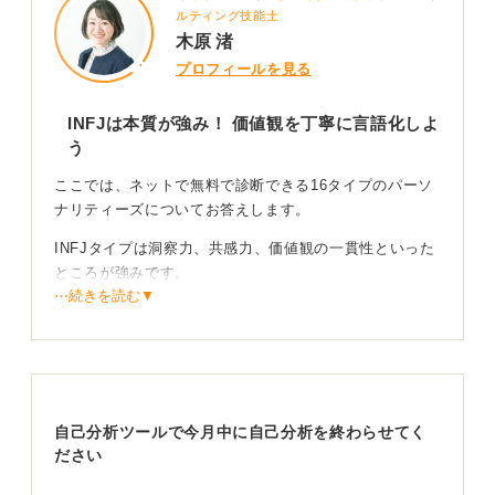
ルティング技能士
木原 渚
プロフィールを見る
INFJは本質が強み！ 価値観を丁寧に言語化しよ
う
ここでは、ネットで無料で診断できる16タイプのパーソ
ナリティーズについてお答えします。
INFJタイプは洞察力、共感力、価値観の一貫性といった
ところが強みです。
⋯続きを読む▼
一方で内向性、完璧主義、疲れやすさといったところが
課題として現れやすく、集団面接や交流会を負担に感じ
る学生が多くみられます。
重要なのは自分の特性と上手く付き合いながら、自分ら
しさを生かせる戦略をとっていくことです。
自己分析ツールで今月中に自己分析を終わらせてく
ださい
強みを活かす戦略としてINFJは本質をとらえる傾向があ
るため、自己PRでも志望動機でも説得力高く伝えること