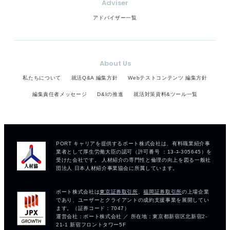
Adviser
アドバイザー一覧
About Us
私たちについて
就活Q&A 編集方針
Webテストコンテンツ 編集方針
編集責任者メッセージ
D&Iの推進
就活対策資料&ツール一覧