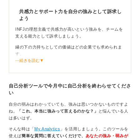
企業選びではINFJは価値観の合う職場でこそ力を発揮す
共感力とサポート力を自分の強みとして訴求し
るという傾向が非常に強いため、企業研究では理念と経
よう
営者の人物像を特にチェックすることをおすすめしま
す。
INFJの理想主義で共感力が高いという強みを、チームを
支える能力として訴求しましょう。
相性の悪い会社に入ってしまうと早期離職のリスクが高
まってしまうので、慎重に環境をみ極めていくことが大
縁の下の力持ちとしての価値はどの企業でも求められま
切です。
す。
⋯続きを読む▼
自分の強みを正しく理解したうえで無理に演じるのでは
診断結果に頼らず自分の言葉で魅力を伝えよう！
なく、深く誠実に向き合う姿勢をぜひ武器にしていきま
しょう。
ただ診断結果に振り回されている印象を与えないよう注
自己分析ツールで今月中に自己分析を終わらせてくださ
意しましょう。
0
い
あくまで自分の特性をポジティブに伝える材料として使
自分の弱みはわかっていても、強みは思いつかないものですよ
ってください。
ね。
「これ、本当に強みって言えるのかな？」
と悩んでいる人
は多いはず。
0
そんな時は「
My Analytics
」を活用しましょう。このツールを
使えば
簡単な質問に答えていくだけで、
あなたの強み・弱みが