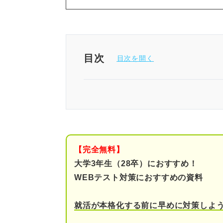
目次
問題を解く前に確認！ 趣旨把
玉手箱「趣旨把握」の練習問題
問題1（難易度：★☆☆
【完全無料】
問題2（難易度：★★☆
大学3年生（28卒）におすすめ！
WEBテスト対策におすすめの資料
問題3（難易度：★★★
就活が本格化する前に早めに対策しよ
問題4（難易度：★★★