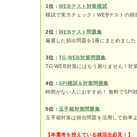
問題5（難易度：★★★
1位：
WEBテスト対策模試
模試で実力チェック！WEBテストの頻
玉手箱「趣旨把握」を対策する
2位：
WEBテスト問題集
厳選した頻出問題を1冊にまとめました
3位：
TG-WEB対策問題集
TG-WEB対策にはもう困りません！対
4位：
SPI模試＆対策問題集
時間がない人におすすめ！ 無料でSP
5位：
玉手箱対策問題集
玉手箱対策は頻出問題を活用して効率
【本選考を控えている就活生必見！】