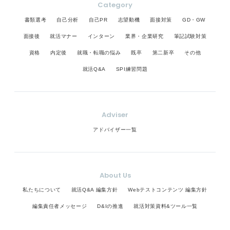
Category
書類選考
自己分析
自己PR
志望動機
面接対策
GD・GW
面接後
就活マナー
インターン
業界・企業研究
筆記試験対策
資格
内定後
就職・転職の悩み
既卒
第二新卒
その他
就活Q&A
SPI練習問題
Adviser
アドバイザー一覧
About Us
私たちについて
就活Q&A 編集方針
Webテストコンテンツ 編集方針
編集責任者メッセージ
D&Iの推進
就活対策資料&ツール一覧