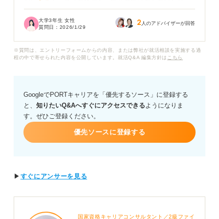
がいません。就活の情報も一般企業向けのものばかり
で、保育園の就活は何から手をつければ良いのか迷って
大学3年生 女性
2
います。
人のアドバイザーが回答
質問日：
2026/1/29
一般企業のようなSPI対策や面接対策をすれば良いの
※質問は、エントリーフォームからの内容、または弊社が就活相談を実施する過
か、それとも保育園ならではの対策が必要なのか、判断
程の中で寄せられた内容を公開しています。就活Q&A 編集方針は
こちら
がつきません。
特に、面接でのピアノや読み聞かせなど、実技はどの程
GoogleでPORTキャリアを「優先するソース」に登録する
度重視されるのか、また、自己PRで何をアピールすれば
と、
知りたいQ&Aへすぐにアクセスできる
ようになりま
良いのかがわからず、焦っています。
す。ぜひご登録ください。
保育園の就職活動で特に重視すべきポイントや、内定を
優先ソースに登録する
勝ち取るための具体的なアドバイスをお願いします。
▶
すぐにアンサーを見る
国家資格キャリアコンサルタント／2級ファイ