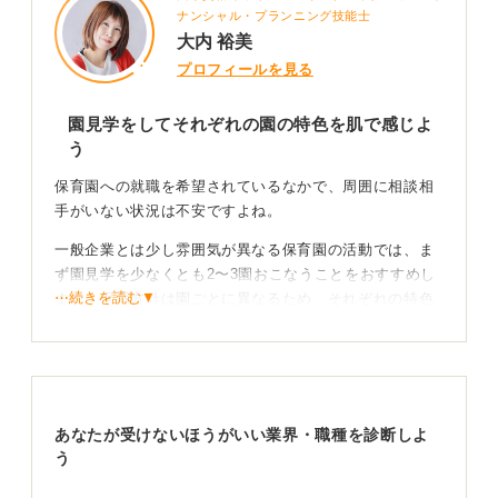
ナンシャル・プランニング技能士
大内 裕美
プロフィールを見る
園見学をしてそれぞれの園の特色を肌で感じよ
う
保育園への就職を希望されているなかで、周囲に相談相
手がいない状況は不安ですよね。
一般企業とは少し雰囲気が異なる保育園の活動では、ま
ず園見学を少なくとも2〜3園おこなうことをおすすめし
⋯続きを読む▼
ます。保育方針は園ごとに異なるため、それぞれの特色
を肌で感じることが大切です。
子どもにとっても職員にとっても、安心できる環境はや
りがいに直結します。見学の際は、面接でどのような実
技があるのかも併せて情報収集しておきましょう。
あなたが受けないほうがいい業界・職種を診断しよ
ピアノなどの実技は完璧を目指すより、安定感を重視す
う
れば十分です。自分の目で見て、納得できる場所を探す