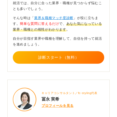
ことから始めましょう。
就活では、自分に合った業界・職種が見つからず悩むこ
とも多いでしょう。
あなたの保育観を言葉にしてチームワークをアピー
ルしよう
そんな時は「
業界＆職種マッチ度診断
」が役に立ちま
す。
簡単な質問に答えるだけ
で、
あなた気になっている
業界・職種との相性がわかります
。
自己PRでは、園の理念や保育方針と自分の保育観を結び
付けた話をしてください。たとえば、「一人ひとりの主
自分が目指す業界や職種を理解して、自信を持って就活
体性を尊重する方針に共感し、私も子どものやりたいを
を進めましょう。
応援したいと思いました」など、その園で働く具体的な
イメージを伝えます。
診断スタート（無料）
園側が重要視しているのは、子どもへの寄り添いや職員
同士のチームワークです。
慌ただしい環境のなかでも、同じ方向を向いて取り組め
る仲間だというイメージを持ってもらえるような面接を
目指しましょう。あなたの優しい思いが、きっと園の担
キャリアコンサルタント／fc-styling代表
当者に伝わりますよ。
冨永 実希
プロフィールを見る
0