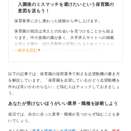
入園後のミスマッチを避けたいという保育園の
意図を汲もう！
保育業界に少し携わった経験から申し上げます。
保育園の就活は求人との出会いを見つけることから始ま
ります。中小規模の園が多く、大手求人サイトへの掲載
を控える園や、紹介手数料が高額になるためエージェン
⋯続きを読む▼
トを介した採用を好まない傾向がある業界です。
また、本人の意思以上にエージェント側の意向が優先さ
れてしまうケースもあり、入園後のミスマッチを避けた
いと考える園が多いのもこの業界の特徴です。
以下の記事では、保育園の採用選考で刺さる志望動機の書き方
を解説しています。「保育園を志望しているがどう志望動機を
作れば良いかわからない」と悩む人はチェックしておきましょ
応募する保育園を4つの方法で探してみる
う。
そのため、以下の方法で求人を探してみてください。
あなたが受けないほうがいい業界・職種を診断しよう
①ハローワークで探す
就活では、自分に合った業界・職種が見つからず悩むことも多
②保育士専門人材会社に登録
いでしょう。
③通える範囲で保育園を探し、そこのホームページ
（HP）を検索してみる
そんな時は「
業界＆職種マッチ度診断
」が役に立ちます。
簡単