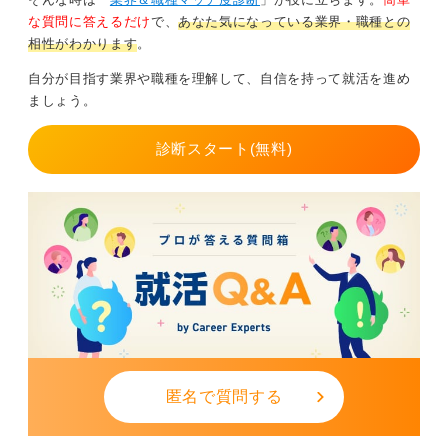
④公務員の場合、自治体のホームページを確認
な質問に答えるだけ
で、
あなた気になっている業界・職種との
相性がわかります
。
受ける保育園に適した対策をしよう！ 志望理由も明
自分が目指す業界や職種を理解して、自信を持って就活を進め
確にしておく
ましょう。
試験内容は民間の場合、面接が中心です。ピアノや読み
診断スタート(無料)
聞かせは園によって違いがあるため、事前に確認が必要
ですよ。公務員は近年、一般常識の試験は減少する方向
で、作文のみという自治体が増えています。
保育士は依然としてニーズが高いため、それに合わせて
待遇面などの改善も進んでいます。
準備は一般企業と同様です。なぜ保育士になりたいの
か、どういう保育士になりたいのか、なぜその園で働き
たいのか、子どもたちにとってどんな保育士でありたい
かなど具体的に答えられるよう、自分自身に問いかけな
がらまとめておきましょう。
匿名で質問する
0