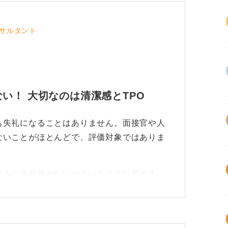
サルタント
い！ 大切なのは清潔感とTPO
も失礼になることはありません。面接官や人
ないことがほとんどで、評価対象ではありま
なみに違和感がないかということに尽きま
ザイン、音が鳴るスマートウォッチなどは悪