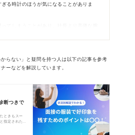
すぎる時計のほうが気になることがありま
思ってしまうことがあり、社長より高価な腕
微妙な場合もあります。
時計で仕事をしていたこともあります。
わからない」と疑問を持つ人は以下の記事を参考
合うものを選ぼう
マナーなどを解説しています。
ザインと清潔感です。 金融、メーカー、
ログ時計が安全です。
なものを選べばまず失敗しません。
診断つきで
やすく、針は細めが良いです。派手な色や大
たときもスー
と指定された
けたほうが無難です。
は面接の服装
いるので参考