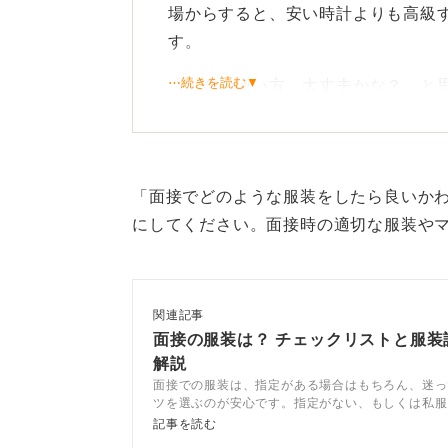
場からすると、安い時計よりも高級
す。
⋯続きを読む▼
「お金の使い方、大丈夫かな？」と
時計をしていたら、マナーのうえで
ちなみに私は、100円ショップの腕
「面接でどのような服装をしたら良いか
シンプルなデザインで業界に
にしてください。面接時の適切な服装や
学生で最も大切なのは、価格よりもデ
公務員系など、堅めの業界ならアナ
関連記事
日本製の定番ブランドで、シンプル
面接の服装は？ チェックリストと服装
解説
文字盤は白やシルバー系で数字が見
面接での服装は、指定がある場合はもちろん、迷っ
ツを選ぶのが安心です。指定がない、もしくは私服
ぶりなデザイン、デジタル表示は避
ときはオフィスカジュアルを着用しましょう。今回
記事を読む
についてキャリアコンサルタントが詳しく解説して