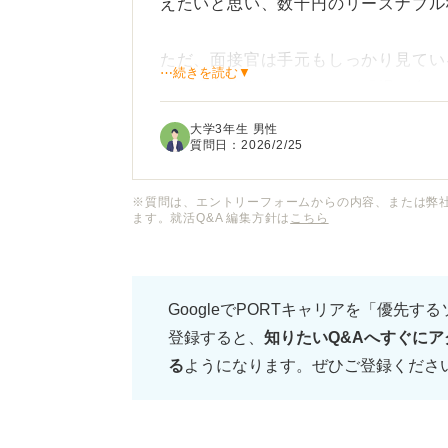
えたいと思い、数千円のリーズナブル
ただ、面接官は手元もしっかり見てい
⋯続きを読む▼
だと「安物を使っている」「場に合っ
はないかと不安です。
大学3年生 男性
質問日：
2026/2/25
就活で着ける時計は、どれくらいの価
た、価格よりも意識すべきデザインや
※質問は、エントリーフォームからの内容、または弊
ます。就活Q&A 編集方針は
こちら
安価な時計でも問題なく使えるのか、
のポイントについて、プロのキャリア
GoogleでPORTキャリアを「優先す
けると助かります。
登録すると、
知りたいQ&Aへすぐにア
る
ようになります。ぜひご登録くださ