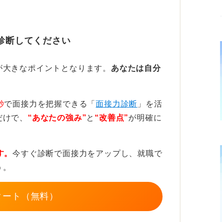
あれば、むしろ無難で安心感があります。
診断してください
ンを選ぼう！
が大きなポイントとなります。
あなたは自分
とTPO（時、場所、場合に応じた振る舞
こを意識しましょう。
秒
で面接力を把握できる「
面接力診断
」を活
する必要はまったくありません。
だけで、
“あなたの強み”
と
“改善点”
が明確に
白などの落ち着いた色合いであること、金属
ぐ確認でき音や光で主張しないことといった
す。
今すぐ診断で面接力をアップし、就職で
う。
臨むのが最も良いでしょう。
タート（無料）