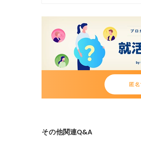
ベルトは金属か、細めの革ベルトが
にしてみてください。
分で、ソーラーやエコドライブなら
学生用に買って、そのまま社会人に
ね。安い時計でもまったく問題あり
目立たない、きちんとして見える、
0
匿名
その他関連Q&A