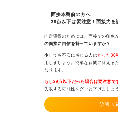
数千円のシンプルなアナログ時計で
面接本番前の方へ
39点以下は要注意！面接力を
シンプルで落ち着いたデザイ
内定獲得のためには、面接での印象
過度に形式ばった装いよりも、清潔感
の面接に自信を持っていますか？
い）を重視する傾向があるため、そ
少しでも不安に感じる人は
たった30
価格帯の目安として、無理に背伸び
用しましょう。簡単な質問に答える
大切なのは文字盤がシンプルで黒や
なります。
か革のベルトであること、時間がす
もし39点以下だった場合は要注意で
条件を満たしていることです。
失敗する可能性をグッと下げましょ
自分がつけていて落ち着く腕時計で
診断ス
0