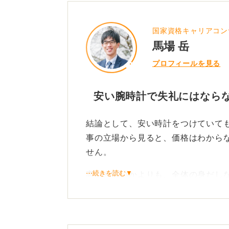
国家資格キャリアコン
馬場 岳
プロフィールを見る
安い腕時計で失礼にはならな
結論として、安い時計をつけていて
事の立場から見ると、価格はわから
せん。
⋯続きを読む▼
高いか安いかよりも、全体の身だし
す。
派手すぎる色、スポーツ感が強いデ
目立ちする可能性も否めません。