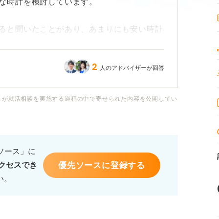
な時計を検討しています。
ると聞いたことがあり、あまりにも安い時計
ていない」と判断され、印象が悪くなるので
2
人のアドバイザーが回答
格帯を選ぶのが無難なのでしょうか？ ま
機能のポイントがあれば知りたいです。
社が就活相談を実施する過程の中で寄せられた内容を公開してい
選ぶ際の注意点や面接で失礼にならないため
コンサルタントの方からアドバイスをいただ
るソース」に
優先ソースに登録する
クセスでき
い。