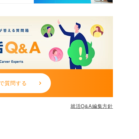
おすすめといえます。機能はクオーツ式で十
実用性も高いです。
なってから使う、という考え方も良いです
ません。
これがいちばん大切です。
で質問する
就活Q&A編集方針