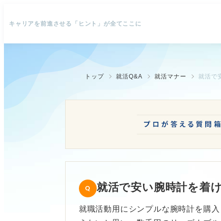
キャリアを前進させる「ヒント」が全てここに
トップ
就活Q&A
就活マナー
就活で
就活で安い腕時計を着
就職活動用にシンプルな腕時計を購入