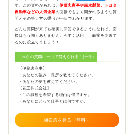
す。この資料があれば、
伊藤忠商事や森永製菓、トヨタ
自動車などの人気企業
の面接でもよく聞かれるような質
たとえば「御社は私の就活において、最も志望度が高い
問とその答え方60通りが一目でわかります。
企業群の一つです」という表現なら嘘にはなりません。
どんな質問が来ても確実に回答できるようになれば、面
第一志望かとはっきり問われたら「はい、第一志望と考
接はもう怖くありません。今すぐ活用し、面接を突破す
えております」と答え、その企業の魅力について熱意を
るのに役立てましょう！
持って語りましょう。これは、入社への意欲を示すため
のビジネス上の建前と割り切ってください。
これらの質問に一目で答えられる！(一部)
内定を複数得た時点で、自分の人生をかけてどこに進む
べきかを真剣に悩めば良いのです。まずは目の前の選考
【伊藤忠商事】
を最大限の熱意で突破することに全力を注ぎましょう。
・あなたの強み・長所を教えてください。
・あなたの夢を教えてください。
あなたの真摯な姿勢が面接官の心を動かし、納得のいく
【花王株式会社】
結果を引き寄せます。自分を信じて、一歩も引かずに想
・この職種を希望する理由は何ですか。
いをぶつけてくださいね。
・あなたにとって仕事とは何ですか。
0
回答集を見る（無料）