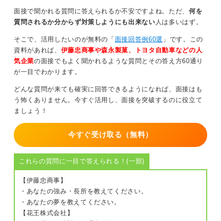
「御社は第一志望のグループの一つであり、特に〇〇と
面接で聞かれる質問に答えられるか不安ですよね。ただ、
何を
いう点において魅力を感じています」と伝えることで、
質問されるか分からず対策しようにも出来ない
人は多いはず。
熱意を示しつつ誠実な回答ができます。
そこで、活用したいのが無料の「
面接回答例60選
」です。この
数社で迷っている場合は、そのうえで応募先企業の具体
資料があれば、
伊藤忠商事や森永製菓、トヨタ自動車などの人
的な強みを強調し、入社意欲を伝える工夫をしてくださ
気企業
の面接でもよく聞かれるような質問とその答え方60通り
い。
が一目でわかります。
どんな質問が来ても確実に回答できるようになれば、面接はも
0
う怖くありません。今すぐ活用し、面接を突破するのに役立て
ましょう！
今すぐ受け取る（無料）
これらの質問に一目で答えられる！(一部)
【伊藤忠商事】
・あなたの強み・長所を教えてください。
・あなたの夢を教えてください。
【花王株式会社】