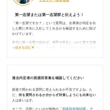
プロフィールを見る
第一志望または第一志望群と伝えよう！
「第一志望ですか？」という質問は、企業側が内定を出
した際に本当に入社してくれるかを確認するために投げ
かけています。
本当に第一志望であれば、相手の目をしっかり見て力強
⋯続きを読む▼
く断言してください。その際、他社にはないその企業独
自の魅力を具体的な理由として添えることが大切です。
第一志望ではない場合について、正直に「第二志望で
す」と答えると、採用の優先順位を下げられるリスクが
あります。
過去内定者の面接回答集を確認してください
就活の場では、受けているすべての企業に対して「第一
志望群である」というスタンスで臨むのが戦略的な振る
面接で聞かれる質問に答えられるか不安ですよね。た
舞いです。これは誠実さと熱意を両立させるための賢明
だ、
何を質問されるか分からず対策しようにも出来ない
な対応だといえます。
人は多いはず。
選考突破が第一段階！ 建前と割り切って答えよう
そこで、活用したいのが無料の「
面接回答例60選
」で