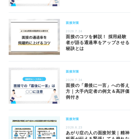
面接対策
2026.7.24
面接のコツを解説！ 採用経験
者が語る通過率をアップさせる
秘訣とは
面接対策
2026.7.24
面接の「最後に一言」への答え
方｜大手内定者の例文＆高評価
例付き
面接対策
2026.6.23
あがり症の人の面接対策｜精神
科医が伝える緊張しても崩れな