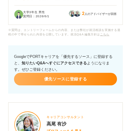
気持ちがありますが、他社の選考中に聞かれた場合、
「御社が第一志望です」と言って良いのでしょうか。
大学3年生 男性
2
人のアドバイザーが回答
質問日：
2026/6/1
正直すぎると評価が下がるのではないか、かといって嘘
をつくのも不安で、毎回答えに詰まってしまいます。
※質問は、エントリーフォームからの内容、または弊社が就活相談を実施する過
程の中で寄せられた内容を公開しています。就活Q&A 編集方針は
こちら
就活で志望度を聞かれたとき、どのように答えるのが一
番良いのかを教えてください。正直さと評価のバランス
の取り方や、状況別の答え方についてアドバイスをお願
GoogleでPORTキャリアを「優先するソース」に登録する
いします。
と、
知りたいQ&Aへすぐにアクセスできる
ようになりま
す。ぜひご登録ください。
優先ソースに登録する
キャリアコンサルタント
高尾 有沙