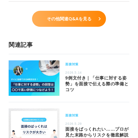
その他関連Q&Aを見る
関連記事
面接対策
2026.5.14
9例文付き｜「仕事に対する姿
勢」を面接で伝える際の準備と
コツ
面接対策
2026.5.29
面接をばっくれたい……プロが
見た末路からリスクを徹底解説