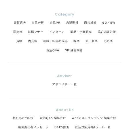
Category
書類選考
自己分析
自己PR
志望動機
面接対策
GD・GW
面接後
就活マナー
インターン
業界・企業研究
筆記試験対策
資格
内定後
就職・転職の悩み
既卒
第二新卒
その他
就活Q&A
SPI練習問題
Adviser
アドバイザー一覧
About Us
私たちについて
就活Q&A 編集方針
Webテストコンテンツ 編集方針
編集責任者メッセージ
D&Iの推進
就活対策資料&ツール一覧