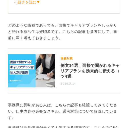
⋯続きを読む▼
実際のところ、企業によっては事務職からはキャリアア
ップが難しい企業も存在しますが、一方でマネージャー
などの役職に就く、経理、総務、人事等の専門性を高め
どのような職種であっても、面接でキャリアプランをしっかり
るといったステップアップが可能な企業も存在します。
と語れる就活生は好印象です。こちらの記事を参考にして、事
一言に事務職と言ってもどのような仕事内容なのかは企
前に深く考えておきましょう。
業ごとに異なるので、企業分析でしっかり調べてから考
えましょう。
面接対策
実際に会社で勤めている人の声を参考にする
例文14選｜面接で聞かれるキャ
リアプランを効果的に伝えるコ
ツ4選
これはシンプルな方法ですが、志望企業で実際に事務職
として働く社員が、入社後どのようなキャリアを歩んで
2026.5.14
いるのか、口コミサイトや会社訪問などを活用して調べ
てみることも、かなり効果的です。
事務職に興味がある人は、こちらの記事も確認してみてくださ
これらの情報を踏まえたうえで、多くの企業が事務職の
い。仕事内容や必要なスキル、選考対策について解説していま
募集をしている中、なぜ、その企業の事務職を選んだの
す。
かを伝えられると、面接でもかなり印象的な回答になる
と思います。
事務職は応募倍率が高くて人気のある職種です。こちらのQ&A