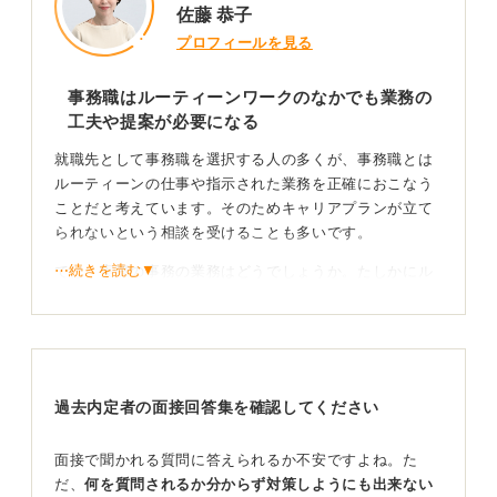
佐藤 恭子
プロフィールを見る
事務職はルーティーンワークのなかでも業務の
工夫や提案が必要になる
就職先として事務職を選択する人の多くが、事務職とは
ルーティーンの仕事や指示された業務を正確におこなう
ことだと考えています。そのためキャリアプランが立て
られないという相談を受けることも多いです。
⋯続きを読む▼
では、実際の事務の業務はどうでしょうか。たしかにル
ーティーンや指示に基づいて行うものもあります。しか
し、ただ決まった作業をこなしていれば良いということ
ではありません。
ルーティーン作業だとしても、やり方を自分なりの工夫
過去内定者の面接回答集を確認してください
や努力で変えていったり、指示に基づいておこなう作業
でも、より良い方法や効率的にできる部分などがあれ
ば、逆に提案をしたりする必要があるのです。
面接で聞かれる質問に答えられるか不安ですよね。た
だ、
何を質問されるか分からず対策しようにも出来ない
正社員として仕事をしている以上、その企業の発展に寄