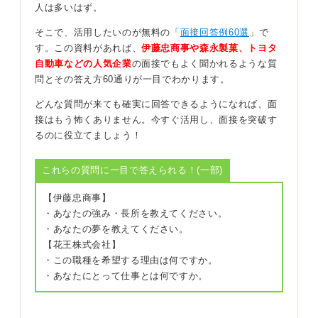
人は多いはず。
与する必要があります。営業職や事務職などと、役割の
部分で棲み分けされているだけで、どんな職種でも正社
そこで、活用したいのが無料の「
面接回答例60選
」で
員が仕事に対して負っている責任は同じなのです。
す。この資料があれば、
伊藤忠商事や森永製菓、トヨタ
自動車などの人気企業
の面接でもよく聞かれるような質
私は以前、企業の企画室という部署で事務職として数年
問とその答え方60通りが一目でわかります。
働いた経験があります。事務職はあまり部署異動が無い
傾向があるため、長年事務職として働いている社員はさ
どんな質問が来ても確実に回答できるようになれば、面
まざまな部署のことに詳しく、異動してきた社員が、ベ
接はもう怖くありません。今すぐ活用し、面接を突破す
テランの社員をさまざまな場面で頼っている様子をよく
るのに役立てましょう！
目にしました。
これらの質問に一目で答えられる！(一部)
PC関係の資格や技術を勉強し自分自身の成長と努力
を踏まえて考えよう
【伊藤忠商事】
・あなたの強み・長所を教えてください。
・あなたの夢を教えてください。
事務的な作業に欠かせない、PC関連の資格を取る、また
【花王株式会社】
技術を勉強することなども目標に入ってくるかもしれま
・この職種を希望する理由は何ですか。
せんね。プレゼンの資料を作る際には、パワーポイント
・あなたにとって仕事とは何ですか。
の技術に長けている事務職の社員が引っ張りだこになっ
ていたことをよく覚えています。
また社歴が長くなってくれば、自分自身の業務やスキル