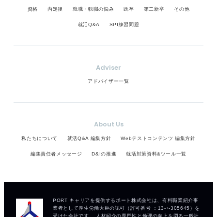
資格
内定後
就職・転職の悩み
既卒
第二新卒
その他
就活Q&A
SPI練習問題
Adviser
アドバイザー一覧
About Us
私たちについて
就活Q&A 編集方針
Webテストコンテンツ 編集方針
編集責任者メッセージ
D&Iの推進
就活対策資料&ツール一覧