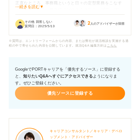
正直なところ、事務職というと日々の定型業務をこなす
⋯続きを読む▼
イメージが強く、将来的にどのようにステップアップし
ていくのか、具体的なキャリアの道筋を思い描きにくい
その他 回答しない
2
と感じています。
人のアドバイザーが回答
質問日：
2025/5/13
事務職として働くうえで、どのようなキャリアプランが
※質問は、エントリーフォームからの内容、または弊社が就活相談を実施する過
考えられるのでしょうか？ 面接でキャリアプランを上手
程の中で寄せられた内容を公開しています。就活Q&A 編集方針は
こちら
く伝えるコツも教えてください。
GoogleでPORTキャリアを「優先するソース」に登録する
と、
知りたいQ&Aへすぐにアクセスできる
ようになりま
す。ぜひご登録ください。
優先ソースに登録する
キャリアコンサルタント／キャリア・デベロ
ップメント・アドバイザー