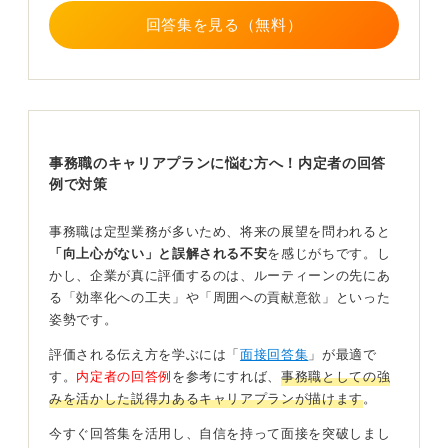
アップのことだけでなく、事務業務全体のマネジメント
回答集を見る（無料）
や後輩の指導なども仕事の一つになってきます。これら
の働き方を踏まえて、自分がいきいきと働けるキャリア
プランを考えてみてください。
0
事務職のキャリアプランに悩む方へ！内定者の回答
例で対策
事務職は定型業務が多いため、将来の展望を問われると
「向上心がない」と誤解される不安
を感じがちです。し
かし、企業が真に評価するのは、ルーティーンの先にあ
る「効率化への工夫」や「周囲への貢献意欲」といった
姿勢です。
評価される伝え方を学ぶには「
面接回答集
」が最適で
す。
内定者の回答例
を参考にすれば、
事務職としての強
みを活かした説得力あるキャリアプランが描けます
。
今すぐ回答集を活用し、自信を持って面接を突破しまし