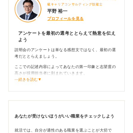
級キャリアコンサルティング技能士
平野 裕一
プロフィールを見る
アンケートを最初の選考ととらえて熱意を伝え
よう
説明会のアンケートは単なる感想文ではなく、最初の選
考だととらえましょう。
ここでの記述内容によってあなたの第一印象と志望度の
高さが採用担当者に刻まれていきます。
⋯続きを読む▼
人事はアンケートを通じて、学生の理解力と主体性をチ
ェックしているので「勉強になりました」という定型句
だけでは、あなたの本気度は伝わりません。
具体的なエピソードを添えて誠実にアピールしよう
あなたが受けないほうがいい職業をチェックしよう
書き方のポイントは学んだこと、印象に残った点、自分
就活では、自分が適性のある職業を選ぶことが大切で
の行動意欲の3点を簡潔にまとめることであり、具体例を