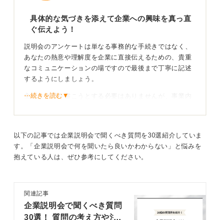
具体的な気づきを添えて企業への興味を真っ直
ぐ伝えよう！
説明会のアンケートは単なる事務的な手続きではなく、
あなたの熱意や理解度を企業に直接伝えるための、貴重
なコミュニケーションの場ですので最後まで丁寧に記述
するようにしましょう。
⋯続きを読む▼
立派な文章を書こうとする必要はありませんが、事業内
容のどの部分に最も関心を持ったのか、あるいは社員の
どの言葉に心を動かされたのかを具体的に記述すること
が何より大切です。
以下の記事では企業説明会で聞くべき質問を30選紹介していま
感想に加えて「自分自身の強みを御社の〇〇という業務
す。「企業説明会で何を聞いたら良いかわからない」と悩みを
で活かせると確信しました」といった一歩踏み込んだ意
抱えている人は、ぜひ参考にしてください。
欲を添えることで、ほかの学生とは一線を画す志望度の
高さをアピールできます。
関連記事
コミュニケーションの第一歩として自分なりの視点
企業説明会で聞くべき質問
を届けよう！
30選！ 質問の考え方や注