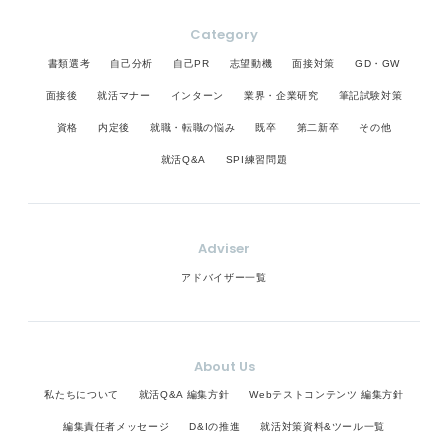
Category
書類選考
自己分析
自己PR
志望動機
面接対策
GD・GW
面接後
就活マナー
インターン
業界・企業研究
筆記試験対策
資格
内定後
就職・転職の悩み
既卒
第二新卒
その他
就活Q&A
SPI練習問題
Adviser
アドバイザー一覧
About Us
私たちについて
就活Q&A 編集方針
Webテストコンテンツ 編集方針
編集責任者メッセージ
D&Iの推進
就活対策資料&ツール一覧