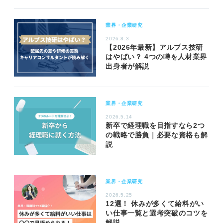
業界・企業研究
2026.8.3
【2026年最新】アルプス技研
はやばい？ 4つの噂を人材業界
出身者が解説
業界・企業研究
2026.5.14
新卒で経理職を目指すなら2つ
の戦略で勝負｜必要な資格も解
説
業界・企業研究
2026.5.25
12選！ 休みが多くて給料がい
い仕事一覧と選考突破のコツを
解説