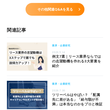
その他関連Q&Aを見る
関連記事
業界・企業研究
2026.5.14
例文7選｜リース業界ならでは
の志望動機を作れる3大要素を
紹介
業界・企業研究
2026.7.30
ツリーベルはやばい？ 「配属
先に差がある」「給与額が不
満」は本当なのかをプロと検証