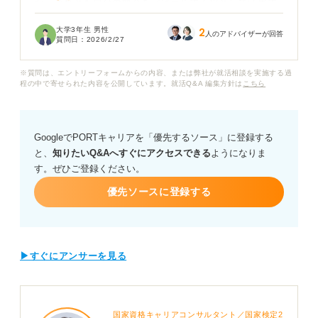
か、それとも自分の熱意をアピールする場として活用す
べきなのか判断がわかりません。特に自由記述欄に何を
大学3年生 男性
2
書くべきか、いつも筆が止まってしまいます。
人のアドバイザーが回答
質問日：
2026/2/27
アンケートの内容がその後の選考に影響するのではない
※質問は、エントリーフォームからの内容、または弊社が就活相談を実施する過
かと考えると、自分だけ内容が薄くて評価を下げてしま
程の中で寄せられた内容を公開しています。就活Q&A 編集方針は
こちら
わないか心配です。
採用担当者の目に留まるアンケートの書き方や、書く際
GoogleでPORTキャリアを「優先するソース」に登録する
に意識すべき具体的なポイントについてアドバイスをお
と、
知りたいQ&Aへすぐにアクセスできる
ようになりま
願いします。
す。ぜひご登録ください。
優先ソースに登録する
▶すぐにアンサーを見る
国家資格キャリアコンサルタント／国家検定2