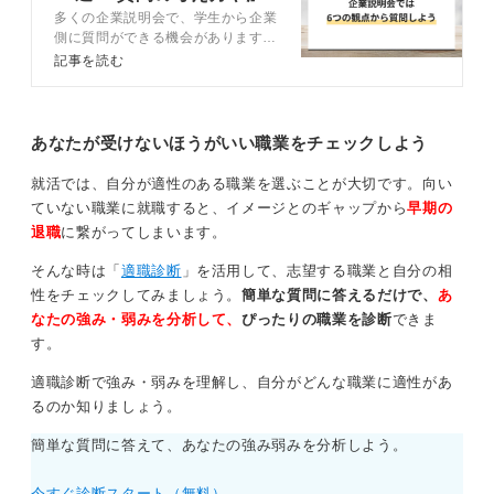
多くの企業説明会で、学生から企業
意点も解説
自由記述欄がある場合は説明会を通しての自分なりの気
側に質問ができる機会があります。
づきや新たな疑問を、率直に記載することで真摯に聴い
しかし、「何を質問すれば良いかわ
記事を読む
からない……」という人も多いでし
ていた姿勢を証明し、採用担当者にあなたという存在を
ょう。この記事では、企業説明会で
印象付けてください。
聞くべきおすすめ質問120選につい
て、キャリアコンサルタントのアド
あなたが受けないほうがいい職業をチェックしよう
誤字脱字に注意を払うことはもちろん、提出期限を厳守
バイスを交えつつ解説します。
などの基本的なマナーを守ることで、社会人の基礎能力
就活では、自分が適性のある職業を選ぶことが大切です。向い
や細かな配慮ができる人物であるという信頼を積み重ね
ていない職業に就職すると、イメージとのギャップから
早期の
ましょう。
退職
に繋がってしまいます。
アンケートは企業への最初の手紙であるという意識を持
そんな時は「
適職診断
」を活用して、志望する職業と自分の相
ち、あなた自身の独自の視点を誠実な言葉で届けること
性をチェックしてみましょう。
簡単な質問に答えるだけで、
あ
で、その後の選考を有利に進めるための種を撒いてくだ
なたの強み・弱みを分析して、
ぴったりの職業を診断
できま
さい。
す。
0
適職診断で強み・弱みを理解し、自分がどんな職業に適性があ
るのか知りましょう。
簡単な質問に答えて、あなたの強み弱みを分析しよう。
今すぐ診断スタート（無料）