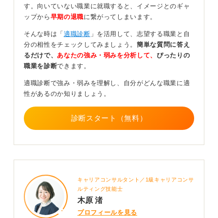
す。向いていない職業に就職すると、イメージとのギャ
添えるだけで前向きな姿勢を強く示せます。
ップから
早期の退職
に繋がってしまいます。
たとえば「〇〇の取り組みが印象的で、自分も△△の経
そんな時は「
適職診断
」を活用して、志望する職業と自
験を活かして貢献していきたい」といった内容です。自
分の相性をチェックしてみましょう。
簡単な質問に答え
由記述欄は感謝 ＋ 選考への意欲で埋めていきましょ
るだけで、
あなたの強み・弱みを分析して、
ぴったりの
う。
職業を診断
できます。
アンケートを誠実に書くことは、あなたの印象を確実に
適職診断で強み・弱みを理解し、自分がどんな職業に適
高めるツールとなります。
性があるのか知りましょう。
0
診断スタート（無料）
キャリアコンサルタント／1級キャリアコンサ
ルティング技能士
木原 渚
プロフィールを見る