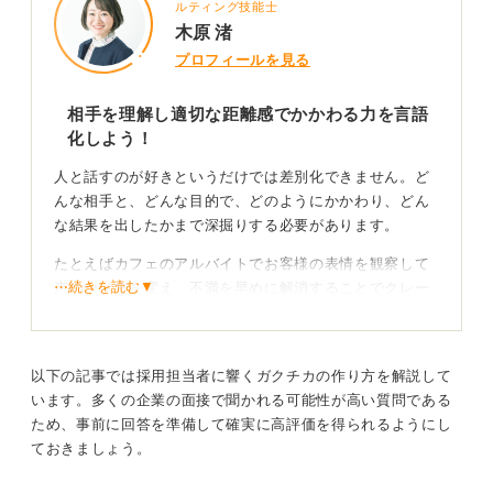
ルティング技能士
木原 渚
プロフィールを見る
相手を理解し適切な距離感でかかわる力を言語
化しよう！
人と話すのが好きというだけでは差別化できません。ど
んな相手と、どんな目的で、どのようにかかわり、どん
な結果を出したかまで深掘りする必要があります。
たとえばカフェのアルバイトでお客様の表情を観察して
⋯続きを読む▼
声のかけ方を変え、不満を早めに解消することでクレー
ムを減らしたという事例なら、それは相手の状況を察し
適切な距離感でかかわる力になります。
以下の記事では採用担当者に響くガクチカの作り方を解説して
自分が頼りにされる要素を因数分解して差別化しよ
います。多くの企業の面接で聞かれる可能性が高い質問である
う
ため、事前に回答を準備して確実に高評価を得られるようにし
ておきましょう。
構成は結論から発揮された場面、具体的な工夫、成果と
いう流れがわかりやすいです。