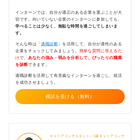
しよう
インターンでは、自分が適正のある企業を選ぶことが大
切です。向いていない企業のインターンに参加しても、
実際のやり取りのなかで、どのように相手の話を聞き、
学べることは少なく、無駄な時間を過ごしてしまいま
どのような言葉選びを工夫したのかを細かく描きましょ
す。
う。
そんな時は「
適職診断
」を活用して、自分が適性のある
質問を通じて相手の本音を引き出した経験などは、自分
企業をチェックしてみましょう。
簡単な質問に答えるだ
自身のコミュニケーションの質を示す非常に良い材料に
け
で、
あなたの強み・弱みを分析して、ぴったりの職業
なります。
を診断
できます。
現場で成果を出せる能力があることを、チームの雰囲気
適職診断を活用して有意義なインターンを過ごし、就活
が改善したという変化のエピソードを添えてしっかりと
を成功させましょう。
証明してください。
模試を受ける（無料）
0
キャリアコンサルタント／1級キャリアコンサ