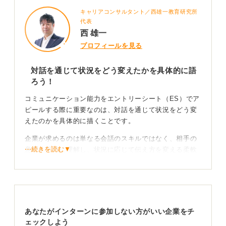
キャリアコンサルタント／西雄一教育研究所
代表
西 雄一
プロフィールを見る
対話を通じて状況をどう変えたかを具体的に語
ろう！
コミュニケーション能力をエントリーシート（ES）でア
ピールする際に重要なのは、対話を通じて状況をどう変
えたのかを具体的に描くことです。
企業が求めるのは単なる会話のスキルではなく、相手の
⋯続きを読む▼
意図を正確に理解し、状況に応じて伝え方を変える柔軟
性になります。
まずはチームの意見がまとまらないといった、具体的な
課題があった場面を明確にすることから構成を練ってく
ださい。
あなたがインターンに参加しない方がいい企業をチ
ェックしよう
現場で成果を出せる具体的な対話の工夫をアピール