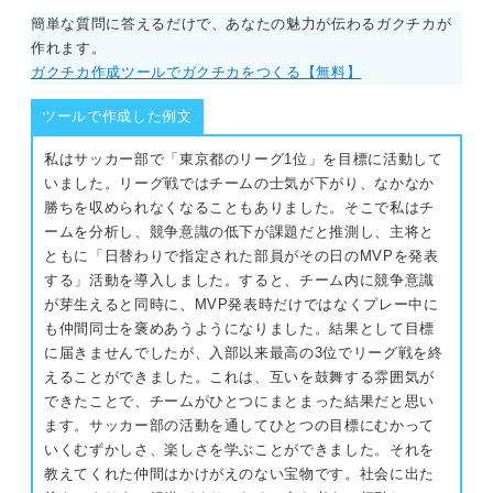
簡単な質問に答えるだけで、あなたの魅力が伝わるガクチカが
作れます。
ガクチカ作成ツールでガクチカをつくる【無料】
ツールで作成した例文
私はサッカー部で「東京都のリーグ1位」を目標に活動して
いました。リーグ戦ではチームの士気が下がり、なかなか
勝ちを収められなくなることもありました。そこで私はチ
ームを分析し、競争意識の低下が課題だと推測し、主将と
ともに「日替わりで指定された部員がその日のMVPを発表
する」活動を導入しました。すると、チーム内に競争意識
が芽生えると同時に、MVP発表時だけではなくプレー中に
も仲間同士を褒めあうようになりました。結果として目標
に届きませんでしたが、入部以来最高の3位でリーグ戦を終
えることができました。これは、互いを鼓舞する雰囲気が
できたことで、チームがひとつにまとまった結果だと思い
ます。サッカー部の活動を通してひとつの目標にむかって
いくむずかしさ、楽しさを学ぶことができました。それを
教えてくれた仲間はかけがえのない宝物です。社会に出た