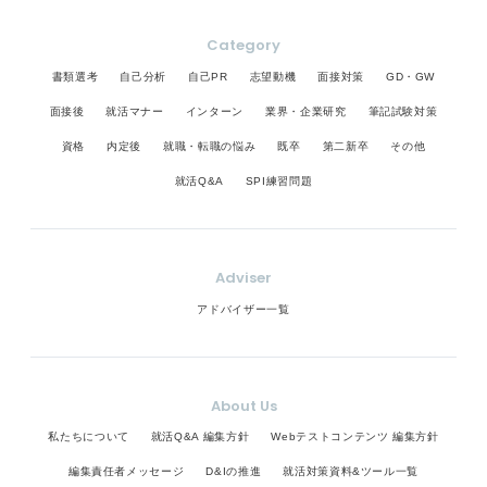
Category
書類選考
自己分析
自己PR
志望動機
面接対策
GD・GW
面接後
就活マナー
インターン
業界・企業研究
筆記試験対策
資格
内定後
就職・転職の悩み
既卒
第二新卒
その他
就活Q&A
SPI練習問題
Adviser
アドバイザー一覧
About Us
私たちについて
就活Q&A 編集方針
Webテストコンテンツ 編集方針
編集責任者メッセージ
D&Iの推進
就活対策資料&ツール一覧