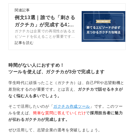
自分自身のコミュニケーションを話す力だけでなく、聞
関連記事
く力、調整する力などに分解してみると、自分らしい強
例文13選｜誰でも「刺さる
みが見つかりやすくなります。
ガクチカ」が完成する4ス
ガクチカは企業での再現性があるエ
テップを解説
どんな場面で自分が頼りにされるのか、その独自のスタ
ピソードを伝えることが重要です。
イルをぜひ言語化してみてください。
ガクチカの作成ステップや高評価を
記事を読む
得るポイント、NGパターンをキャ
リアコンサルタントと解説します。
0
再現性が伝わるガクチカを作成し、
内定を掴み取りましょう。
時間がない人におすすめ！
ツールを使えば、ガクチカが3分で完成します
学生時代に頑張ったこと（ガクチカ）は、自己PRや志望動機と
差別化するのが重要です。とは言え、
ガクチカで話せるネタが
なく悩む人も多いでしょう。
そこで活用したいのが「
ガクチカ作成ツール
」です。このツー
ルを使えば、
簡単な質問に答えていくだけ
で
採用担当者に魅力
が伝わるガクチカが完成します。
ぜひ活用して、志望企業の選考を突破しましょう。