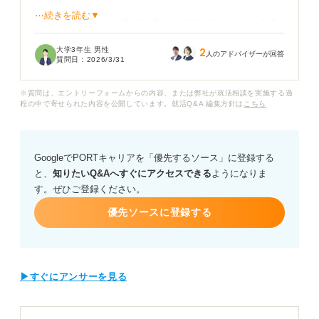
⋯続きを読む▼
コミュニケーション能力は多くの学生がアピールする題
材なので、単に「人と話すことが得意です」と言うだけ
大学3年生 男性
2
では、自分の強みがうまく伝わらないのではないかと不
人のアドバイザーが回答
質問日：
2026/3/31
安です。
※質問は、エントリーフォームからの内容、または弊社が就活相談を実施する過
具体的にどうすれば、ほかの学生と差別化できるのかわ
程の中で寄せられた内容を公開しています。就活Q&A 編集方針は
こちら
かりません。
また接客のアルバイトやサークル活動など、身近な経験
GoogleでPORTキャリアを「優先するソース」に登録する
からどのように深掘りしていけば良いのでしょうか？
と、
知りたいQ&Aへすぐにアクセスできる
ようになりま
す。ぜひご登録ください。
企業が求めるコミュニケーション能力の定義や、ガクチ
カとして構成する際の具体的なコツ、評価されるための
優先ソースに登録する
ポイントについてアドバイスをお願いします。
▶すぐにアンサーを見る