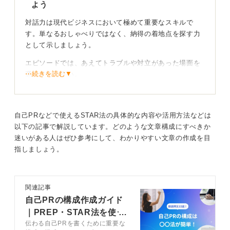
よう
対話力は現代ビジネスにおいて極めて重要なスキルで
す。単なるおしゃべりではなく、納得の着地点を探す力
として示しましょう。
エピソードでは、あえてトラブルや対立があった場面を
⋯続きを読む▼
選んでください。
一方的に説得するのではなく相手の言葉を言い換えて確
認したり、あえて沈黙を作り本音を引き出した工夫を語
るのです。
自己PRなどで使えるSTAR法の具体的な内容や活用方法などは
以下の記事で解説しています。どのような文章構成にすべきか
対話力は、こうした小さな技術と姿勢の積み重ねで成り
迷いがある人はぜひ参考にして、わかりやすい文章の作成を目
立っています。
指しましょう。
関係性の変化を成果として堂々とアピールしよう
関連記事
成果は数字だけでなく、不満を言っていたメンバーが相
自己PRの構成作成ガイド
談してくれるようになったなどの関係性の変化で構いま
｜PREP・STAR法を使う
せん。
伝わる自己PRを書くために重要な
作成法を伝授