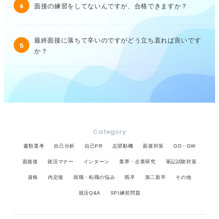
4
面接の練習をしてないんですが、合格できますか？
最終面接に落ちて辛いのですがどう立ち直れば良いです
5
か？
Category
書類選考
自己分析
自己PR
志望動機
面接対策
GD・GW
面接後
就活マナー
インターン
業界・企業研究
筆記試験対策
資格
内定後
就職・転職の悩み
既卒
第二新卒
その他
就活Q&A
SPI練習問題