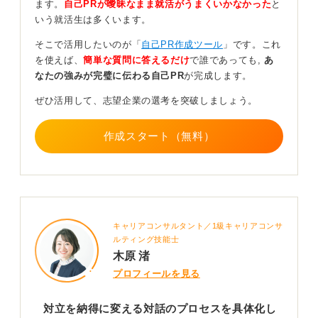
ます。
自己PRが曖昧なまま就活がうまくいかなかった
と
話し合いがスムーズに進むようになったなどの場の変化
いう就活生は多くいます。
を成果として示し、周囲に与えた影響を伝えてくださ
そこで活用したいのが「
自己PR作成ツール
」です。これ
い。
を使えば、
簡単な質問に答えるだけ
で誰であっても,
あ
派手な実績ではありませんが、あなたの対話によって生
なたの強みが完璧に伝わる自己PR
が完成します。
まれた信頼は、企業が求める強力なヒューマンスキルと
ぜひ活用して、志望企業の選考を突破しましょう。
なります。
0
作成スタート（無料）
キャリアコンサルタント／1級キャリアコンサ
ルティング技能士
木原 渚
プロフィールを見る
対立を納得に変える対話のプロセスを具体化し