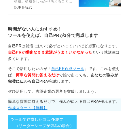
難しい状況でも相手と向き合い、解決に向けて伴走でき
構成。構成をしっかり考えること
で、採用担当者に響く自己PRが作
記事を読む
る力はどの部署でも重宝されます。
成できます。今回は構成の組み立て
方からエピソードの書き方、さらに
仕事を任せやすい就活生という印象を与えることができ
自己PRを魅力的にするコツまで幅
るでしょう。
広く解説しています。最後には例文
時間がない人におすすめ！
も豊富に紹介しています。
ツールを使えば、自己PRが3分で完成します
0
自己PRは就活において必ずといっていいほど必要になります。
自己PRが曖昧なまま就活がうまくいかなかった
という就活生は
多くいます。
そこで活用したいのが「
自己PR作成ツール
」です。これを使え
ば、
簡単な質問に答えるだけ
で誰であっても、
あなたの強みが
完璧に伝わる自己PR
が完成します。
ぜひ活用して、志望企業の選考を突破しましょう。
簡単な質問に答えるだけで、強みが伝わる自己PRが作れます。
作成スタート【無料】
ツールで作成した自己PR例文
（リーダーシップが強みの場合）