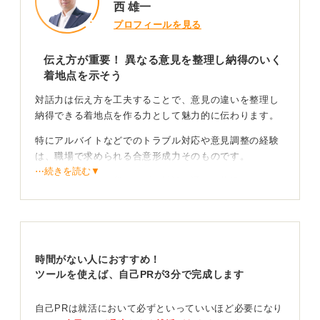
西 雄一
プロフィールを見る
伝え方が重要！ 異なる意見を整理し納得のいく
着地点を示そう
対話力は伝え方を工夫することで、意見の違いを整理し
納得できる着地点を作る力として魅力的に伝わります。
特にアルバイトなどでのトラブル対応や意見調整の経験
は、職場で求められる合意形成力そのものです。
⋯続きを読む▼
話すスキルだけに留まらず、対話を通じて状況をポジテ
ィブに変化させた具体的な行動を中心に語りましょう。
安心感と信頼を育むプロセスの変化を成果として語
ろう
時間がない人におすすめ！
ツールを使えば、自己PRが3分で完成します
意見が食い違った際に双方の主張を聞き、共通点を整理
して方向性を提示した経験は主体性のある対話力と言え
自己PRは就活において必ずといっていいほど必要になり
ます。