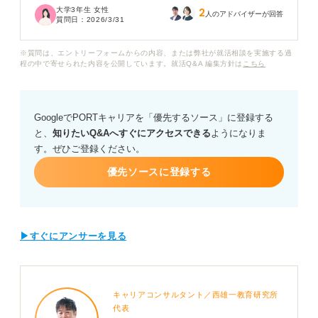
大学3年生 女性
2
た。
人のアドバイザーが回答
質問日：
2026/3/31
ただし売上や順位といった数値で示せるわかりやすい実
※質問は、エントリーフォームからの内容、または弊社が就活相談を実施する過
績はなく、対話力が直接結果として影響を与えたような
程の中で寄せられた内容を公開しています。就活Q&A 編集方針は
こちら
ものはありません。
周囲の友人や以前受けた集団面接の周りの就活生が「大
GoogleでPORTキャリアを「優先するソース」に登録する
会で優勝した」「売上を大きく伸ばした」といった成果
と、
知りたいQ&Aへすぐにアクセスできる
ようになりま
を語っているのを聞くと、自分の対話力という強みはと
す。ぜひご登録ください。
ても地味で、勝るものだとは思えなくなりました。
優先ソースに登録する
自分ではアピールしたいと思っているこの対話力を、単
に世間話が得意な人と受け取られずビジネスの場で役立
つスキルとして評価してもらうには、どのような工夫が
必要でしょうか？
▶すぐにアンサーを見る
面接官に納得してもらえるような、具体的な伝え方のポ
イントや意識すべき点について詳しくアドバイスをいた
だきたいです。
キャリアコンサルタント／西雄一教育研究所
代表