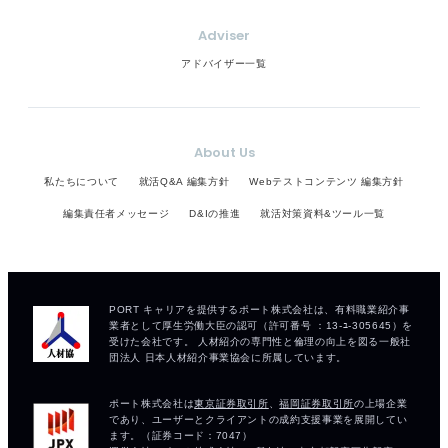
Adviser
アドバイザー一覧
About Us
私たちについて
就活Q&A 編集方針
Webテストコンテンツ 編集方針
編集責任者メッセージ
D&Iの推進
就活対策資料&ツール一覧