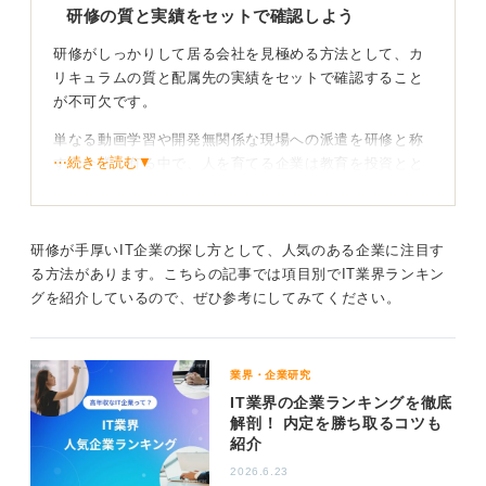
研修の質と実績をセットで確認しよう
研修がしっかりして居る会社を見極める方法として、カ
リキュラムの質と配属先の実績をセットで確認すること
が不可欠です。
単なる動画学習や開発無関係な現場への派遣を研修と称
⋯続きを読む▼
する企業が有る中で、人を育てる企業は教育を投資とと
らえてます。
具体的なチェックポイントとして1つ到達目標が明確か、
2つ配属先が具体的か、3つ未経験者のキャリア事例があ
研修が手厚いIT企業の探し方として、人気のある企業に注目す
るかの3点を確認しましょう。
る方法があります。こちらの記事では項目別でIT業界ランキン
グを紹介しているので、ぜひ参考にしてみてください。
逆質問で入社後の具体的な実務イメージを掴もう
逆質問で「研修修了時点で何が出来る様になっている想
業界・企業研究
定か」を問い「現場で学ぶ」「やる気次第」と言った曖
IT業界の企業ランキングを徹底
解剖！ 内定を勝ち取るコツも
昧な回答が返って来る場合は注意が必要です。
紹介
本当に人を育てる会社は教育を投資として言語化出来る
2026.6.23
ため、その思想を基準に見極めることが重要です。