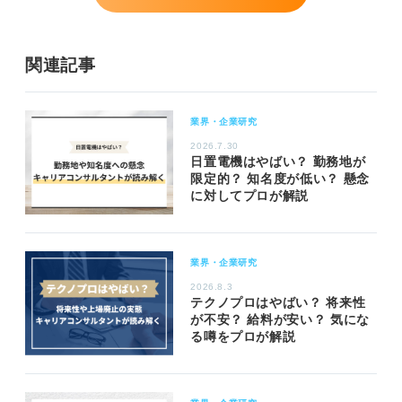
関連記事
業界・企業研究
2026.7.30
日置電機はやばい？ 勤務地が
限定的？ 知名度が低い？ 懸念
に対してプロが解説
業界・企業研究
2026.8.3
テクノプロはやばい？ 将来性
が不安？ 給料が安い？ 気にな
る噂をプロが解説