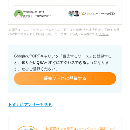
れていても、実際には現場で放置されたりエンジニアと
は関係のない業務に就かされたりするケースもあると聞
大学3年生 男性
2
き不安です。
人のアドバイザーが回答
質問日：
2026/2/27
特にプログラミングスキルの習得だけではなく、その後
※質問は、エントリーフォームからの内容、または弊社が就活相談を実施する過
のキャリア形成までサポートしてくれる良質な会社をど
程の中で寄せられた内容を公開しています。就活Q&A 編集方針は
こちら
うやって探せば良いのかわかりません。
説明会や面接で「研修の内容を具体的に教えてくださ
GoogleでPORTキャリアを「優先するソース」に登録する
い」と聞くだけでは不十分な気がするのですが、ほかに
と、
知りたいQ&Aへすぐにアクセスできる
ようになりま
確認すべき指標や採用担当者の回答から読み取れる危な
す。ぜひご登録ください。
いサインなどはありますか？
優先ソースに登録する
本当に人を育てる環境があるIT企業の見分け方や、入社
後のミスマッチを防ぐための逆質問のテクニックについ
てアドバイスをお願いします。
▶すぐにアンサーを見る
国家資格キャリアコンサルタント／2級ファイ