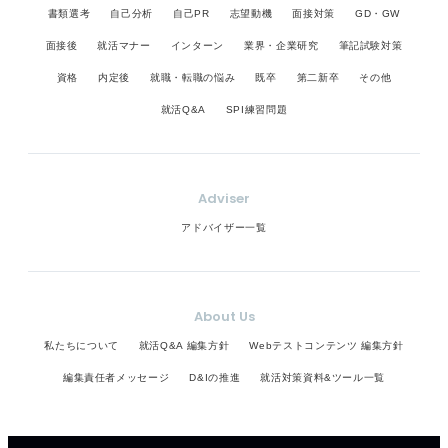
書類選考
自己分析
自己PR
志望動機
面接対策
GD・GW
面接後
就活マナー
インターン
業界・企業研究
筆記試験対策
資格
内定後
就職・転職の悩み
既卒
第二新卒
その他
就活Q&A
SPI練習問題
Adviser
アドバイザー一覧
About Us
私たちについて
就活Q&A 編集方針
Webテストコンテンツ 編集方針
編集責任者メッセージ
D&Iの推進
就活対策資料&ツール一覧