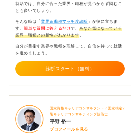
変化の激しい業界で古い技術を教えていないか、最新の
就活では、自分に合った業界・職種が見つからず悩むこ
動向を取り入れているかを判断します。
とも多いでしょう。
また研修をパスするための合格基準が明確にあるかを確
そんな時は「
業界＆職種マッチ度診断
」が役に立ちま
認し、成長の道筋を把握しましょう。
す。
簡単な質問に答えるだけ
で、
あなた気になっている
業界・職種との相性がわかります
。
0
自分が目指す業界や職種を理解して、自信を持って就活
を進めましょう。
診断スタート（無料）
国家資格キャリアコンサルタント／国家検定2
級キャリアコンサルティング技能士
平野 裕一
プロフィールを見る